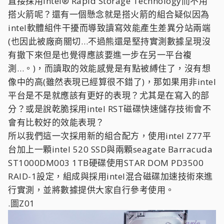
直接採用Intel® Rapid Storage Technology而不用
搭火箭呢？還有一個懸念就是搭火箭的組合疑似因為
intel軟體組件干擾而導致讀寫效能產生差異分站兩端
(也因此被廠商關切…不過熊還是堅持實測數據呈現沒
有撤下來但是也覺得應該要進一步在另一平台複
測…。)，而讀取的效能感覺是有點被縛住了，沒有想
像中的高(雖然表現已經算很不錯了)，那如果用非intel
平台是不是就應該有更好的表現？尤其是在寫入的部
分？或是說乾脆採用intel RST磁碟快速儲存技術會不
會有比較好的效能表現？
所以我們這一次採用新的組合配方，使用intel Z77平
台加上一顆intel 520 SSD與兩顆seagate Barracuda
ST1000DM003 1TB硬碟使用STAR DOM PD3500
RAID-1設定，組成與採用intel混合磁碟加速技術來進
行實測，並將數據提供大家自行參考使用。
.圖Z01