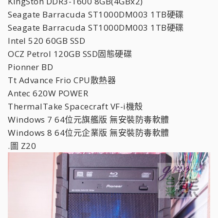
KingSton DDR3-1600 8GB(4GBx2)
Seagate Barracuda ST1000DM003 1TB硬碟
Seagate Barracuda ST1000DM003 1TB硬碟
Intel 520 60GB SSD
OCZ Petrol 120GB SSD固態硬碟
Pionner BD
Tt Advance Frio CPU散熱器
Antec 620W POWER
ThermalTake Spacecraft VF-i機殼
Windows 7 64位元旗艦版 無安裝防毒軟體
Windows 8 64位元企業版 無安裝防毒軟體
.圖 Z20