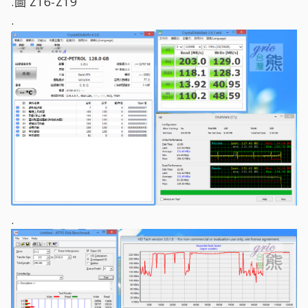
.圖 Z16-Z19
.
.