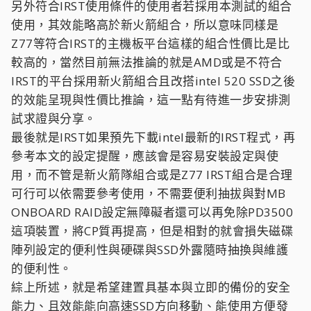
另外符合IRST使用條件的使用者若採用本測試的組合
使用，其效能略高於新火箭組合，所以意味同樣是
Z77等符合IRST的主機板平台這樣的組合性價比是比
較高的，當然目前無法推論的就是AMD或是不符合
IRST的平台採用新火箭組合且改搭intel 520 SSD之後
的效能呈現與性價比推論，這一點有待進一步安排測
試求證與分享。
最後就是IRST如果預先下載intel最新的IRST程式，再
參考本文的設定提醒，應該會是容易安裝設定與使
用，而不管是新火箭隊組合或是Z77 IRST組合是合理
可行可以依需要參考使用，不需要便利抽拔與對MB
ONBOARD RAID設定無障礙者還可以再免除PD3500
這項裝置，將CP質再提高，但是相對的就會損失磁碟
陣列設定的便利性與硬碟與SSD外露隨時抽換與維護
的便利性。
綜上所述，就是希望建置具基本與立即的備份的安全
能力、且效能能向高速SSD方向移動、能使用方便發