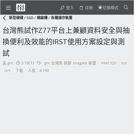
登入
註冊
切換模式
新型硬碟 / SSD / 燒錄機 / 各種儲存裝置
台灣熊試作Z77平台上兼顧資料安全與抽
換便利及效能的IRST使用方案設定與測
試
主
開
標
gric
2/18/13
gric 台灣熊 銳銨 seagate 星盟
intel 520
irst
題
始
籤
isrt
下載
人氣：4,140
發
日
起
期
人