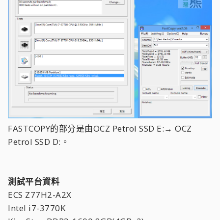
FASTCOPY的部分是由OCZ Petrol SSD E:→ OCZ
Petrol SSD D:。
測試平台資料
ECS Z77H2-A2X
Intel i7-3770K