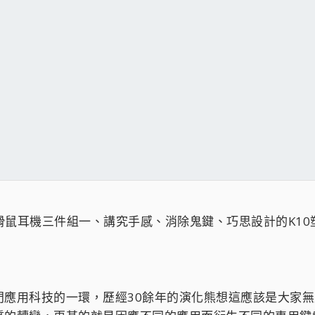
電競鍵盤滑鼠耳機三件組一、講究手感、消除鬼鍵、巧思設計的K1
應用科技的一環，歷經30餘年的演化熊想這應該是大家無庸置