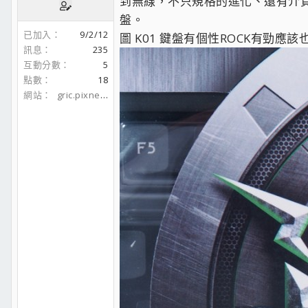
到無線，不只規格的進化、還有介
盤。
已加入
9/2/12
圖 K01 鍵盤有個性ROCK有勁應
訊息
235
互動分數
5
點數
18
網站
gric.pixnet.net