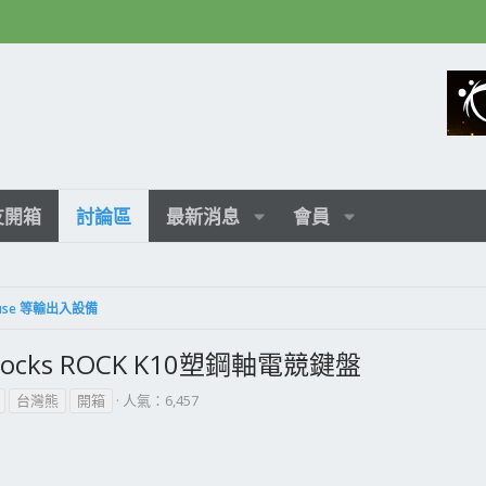
友開箱
討論區
最新消息
會員
 Mouse 等輸出入設備
ks ROCK K10塑鋼軸電競鍵盤
台灣熊
開箱
人氣：6,457