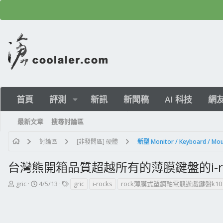
首頁
評測
新訊
新聞稿
AI 科技
網
最新文章
搜尋討論區
討論區
[非發問區] 硬體
新型 Monitor / Keyboard /
台灣熊開箱品質超越所有的薄膜鍵盤的i-roc
主
開
標
gric
4/5/13
gric
i-rocks
rock薄膜式塑鋼軸電競遊戲鍵盤k10
題
始
籤
發
日
起
期
人