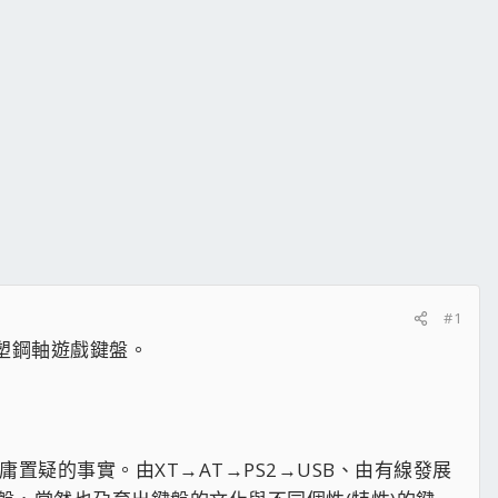
#1
0塑鋼軸遊戲鍵盤。
疑的事實。由XT→AT→PS2→USB、由有線發展