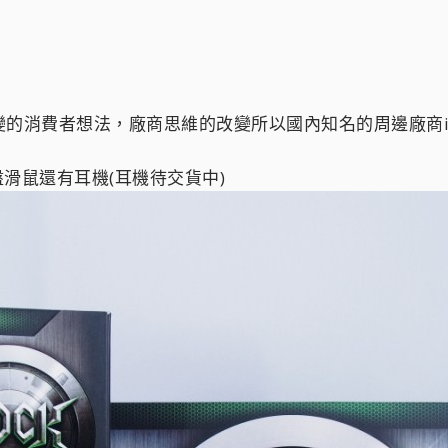
消費者想法，廠商思維的改變所以國內知名的周邊廠商i-RO
鍵盤滑鼠還有耳機(耳機待交貨中)