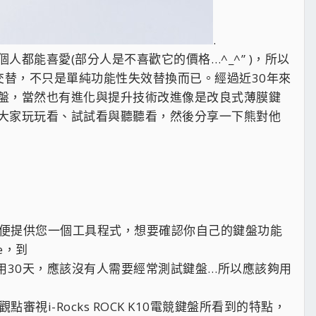
.
都能喜愛(部分人是不喜歡它的價格…^_^” )，所以
交替，不只是單純功能性失效替換而已。經過近30年來
盤，當然也有進化與提升技術改進像是改良式薄膜鍵
大家玩玩看、試試看與聽聽看，然後分享一下熊對他
裡就順便提供您一個工具程式，想要確認你自己的鍵盤功能
re，到
免費試用30天，應該沒有人需要經常測試鍵盤…所以應該夠用
審視i-Rocks ROCK K10電競鍵盤所看到的特點，