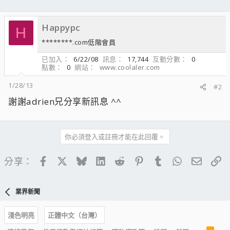
Happypc
H
********.com低階會員
已加入
6/22/08
訊息
17,744
互動分數
0
點數
0
網站
www.coolaler.com
1/28/13
#2
謝謝adrien兄分享新訊息 ^^
你必須登入或註冊才能在此回覆。
Facebook
X
Bluesky
LinkedIn
Reddit
Pinterest
Tumblr
WhatsApp
電子郵
連
分享：
業界新聞
淺色明亮
正體中文（台灣）
R