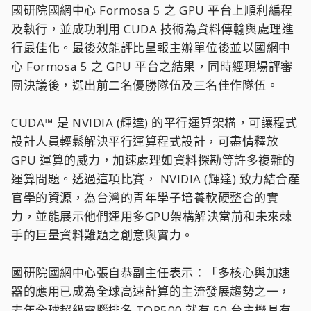
國研院國網中心 Formosa 5 之 GPU 平台上順利編程
及執行，並成功利用 CUDA 技術為資料傳輸與處理進
行最佳化。最後效能評比呈報主辦單位後並以國網中
心 Formosa 5 之 GPU 平台之結果，同時經現場評審
團決議後，選出前二名優勝隊伍及三名佳作隊伍。
CUDA™ 是 NVIDIA (輝達) 的平行運算架構，可讓程式
設計人員輕鬆解決平行運算程式設計，可盡情釋放
GPU 運算的威力，加速處理如資料探勘等許多複雜的
運算問題。透過這項比賽， NVIDIA (輝達) 致力結合產
官學的資源，為台灣的青年學子培養軟硬整合的實
力，並能展示他們運用多GPU架構解決當前和未來棘
手的巨量資料難題之創意與實力。
國研院國網中心張自恭副主任表示：「多核心與加速
器的應用已成為全球高速計算的主流發展趨勢之一，
去年全球超級電腦排名 TOP500 就有 50 台主機具有