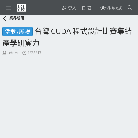
登入
註冊
切換模式
業界新聞
台灣 CUDA 程式設計比賽集結
活動/展場
產學研實力
主
開
adrien
1/28/13
題
始
發
日
起
期
人