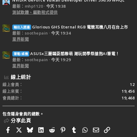
NVIDIA GeForce Vulkan Developer Driver 596.99 WHQL
最新：mhp1120
今天 19:38
測試軟體、驅動程式提供
Glorious GHS Eternal RGB 電競耳機八月在台上市
輸出入週邊
最新：soothepain
今天 19:34
業界新聞
ASUSx三麗鷗耍酷聯萌 潮玩開學祭搶抱AI筆電！
筆電/桌機
最新：soothepain
今天 19:29
業界新聞
線上統計
線上會員
12
線上來賓
19,456
會員總計
19,468
包含隱身會員的總數。
分享此頁
Facebook
X
Bluesky
LinkedIn
Reddit
Pinterest
Tumblr
WhatsApp
電子郵件
連結