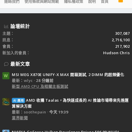
連絡我們
使用條款與網站規範
隱私權政策
說明
首頁
S
S
論壇統計
主題
307,087
訊息
2,716,100
會員
217,902
新加入的會員
Hudson Chris
最新文章
MSI MEG X870E UNIFY-X MAX 開箱測試, 2 DIMM 的超頻優化
W
最新：wlyc
28 分鐘前
新型 AMD CPU 及相關主板測試
AMD 收購 Taalas，為快速成長的 AI 推論市場帶來先進運
AI 應用
算解決方案
最新：soothepain
今天 19:39
業界新聞