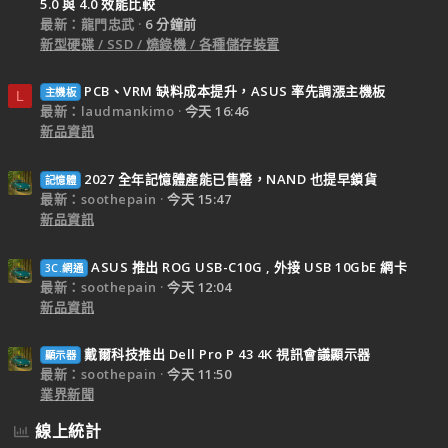
5.0 與 4.0 效能比較
最新：龍門忠武
6 分鐘前
新型硬碟 / SSD / 燒錄機 / 各種儲存裝置
PCB、VRM 缺料成本提升，ASUS 率先調漲主機板
主機板
L
最新：laudmankimo
今天 16:46
新品資訊
2027 全年記憶體產能已售罄，NAND 也提早鎖貨
記憶體
最新：soothepain
今天 15:47
新品資訊
ASUS 推出 ROG USB-C10G , 外接 USB 10GbE 網卡
3C.網通
最新：soothepain
今天 12:04
新品資訊
戴爾科技推出 Dell Pro P 43 4K 視訊會議顯示器
顯示器
最新：soothepain
今天 11:50
業界新聞
線上統計