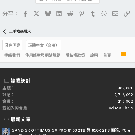
Facebook
X
Bluesky
LinkedIn
Reddit
Pinterest
Tumblr
WhatsApp
電子郵
連
分享：
二手物品徵求
淺色明亮
正體中文（台灣）
R
連絡我們
使用條款與網站規範
隱私權政策
說明
首頁
S
S
論壇統計
主題
307,081
訊息
2,716,092
會員
217,902
新加入的會員
Hudson Chris
最新文章
SANDISK OPTIMUS GX PRO 8100 2TB 與 850X 2TB 開箱, PCIe