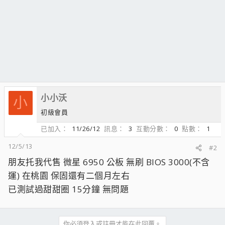
小小沃
小
初級會員
已加入
11/26/12
訊息
3
互動分數
0
點數
1
12/5/13
#2
朋友托我代售 微星 6950 公板 無刷 BIOS 3000(不含
運) 在桃園 保固還有二個月左右
已測試過甜甜圈 15分鐘 無問題
你必須登入或註冊才能在此回覆。