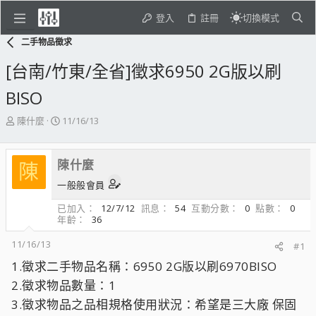
登入
註冊
切換模式
二手物品徵求
[台南/竹東/全省]徵求6950 2G版以刷
BISO
主
開
陳什麼
11/16/13
題
始
發
日
起
期
陳什麼
陳
人
一般般會員
已加入
12/7/12
訊息
54
互動分數
0
點數
0
年齡
36
11/16/13
#1
1.徵求二手物品名稱：6950 2G版以刷6970BISO
2.徵求物品數量：1
3.徵求物品之品相規格使用狀況：希望是三大廠 保固