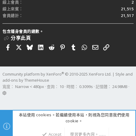
線上會員
2
線上來賓
21,515
會員總計
21,517
包含隱身會員的總數。
分享此頁
Facebook
X
Bluesky
LinkedIn
Reddit
Pinterest
Tumblr
WhatsApp
電子郵件
連結
®
Community platform by XenForo
© 2010-2025 XenForo Ltd.
|
Style and
add-ons by ThemeHouse
寬度
查詢
10
時間
0.3099s
記憶體
24.98MB
本站使用 cookies。若繼續使用本站，則視為您同意我們使用
cookie。
Accept
學習更多內容。……