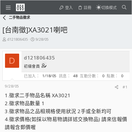
登入
註冊
切換模式
二手物品徵求
[台南徵]XA3021喇吧
主
開
d121806435
9/28/05
題
始
發
日
起
期
d121806435
D
人
初級會員
已加入
1/18/05
訊息
48
互動分數
0
點數
0
9/28/05
#1
1.徵求二手物品名稱 XA3021
2.徵求物品數量 1
3.徵求物品之品相規格使用狀況 2手或全新均可
4.徵求價格(如採以物易物請詳述交換物品) 請來信報價
請報含郵價喔