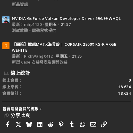
新品資訊
NVIDIA GeForce Vulkan Developer Driver 596.99 WHQL
最新：mhp1120
星期五，21:57
測試軟體、驅動程式提供
【開箱】賊船MATX海景殼 | CORSAIR 2800X RS-R ARGB
R
WEHITE
最新：RickWang0412
星期五，21:35
新型 Case 安裝發表及硬體改裝
線上統計
線上會員
0
線上來賓
18,634
會員總計
18,634
包含隱身會員的總數。
分享此頁
Facebook
X
Bluesky
LinkedIn
Reddit
Pinterest
Tumblr
WhatsApp
電子郵件
連結