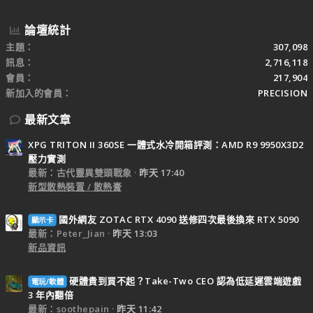
論壇統計
主題
307,098
訊息
2,716,118
會員
217,904
新加入的會員
PRECISION
最新文章
XPG TRITON II 360SE 一體式水冷開箱評測：AMD R9 9950X3D2
壓力實測
最新：古代靈異雙頭戰象
昨天 17:40
新型散熱裝置 / 散熱膏
國外網友 ZOTAC RTX 4090 送修四次最後換來 RTX 5090
顯示卡
最新：Peter_Jian
昨天 13:03
新品資訊
硬體貴到買不起？Take-Two CEO 認為低延遲雲端遊戲
電玩/軟體
3 年內翻倍
最新：soothepain
昨天 11:42