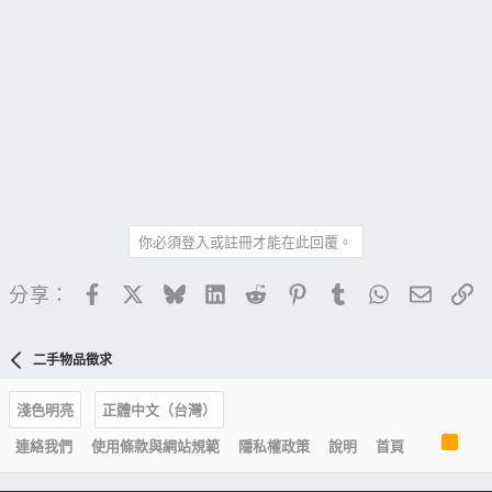
你必須登入或註冊才能在此回覆。
Facebook
X
Bluesky
LinkedIn
Reddit
Pinterest
Tumblr
WhatsApp
電子郵
連
分享：
二手物品徵求
淺色明亮
正體中文（台灣）
R
連絡我們
使用條款與網站規範
隱私權政策
說明
首頁
S
S