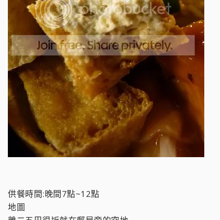
供餐時間:晚間7點~12點
地圖