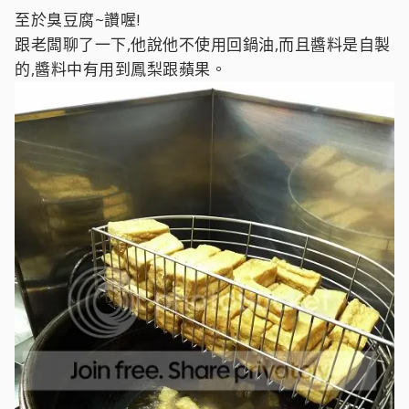
至於臭豆腐~讚喔!
跟老闆聊了一下,他說他不使用回鍋油,而且醬料是自製
的,醬料中有用到鳳梨跟蘋果。