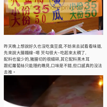
昨天晚上想說好久也沒吃臭豆腐,不妨來去試看看味道,
先來說大腸麵線~嗯 芡勾很大~吃起來太稠了,
配料也蠻少的,豬腸切的很細碎,其它配料黑木耳
跟紅蘿蔔絲只能隱約瞧見,口味是不錯,但口感真的沒法
去推。