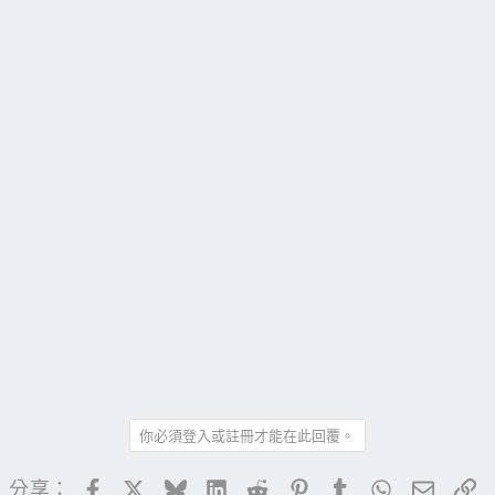
你必須登入或註冊才能在此回覆。
Facebook
X
Bluesky
LinkedIn
Reddit
Pinterest
Tumblr
WhatsApp
電子郵
連
分享：