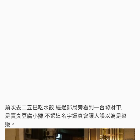
前次去二五巴吃水餃,經過郵局旁看到一台發財車,
是賣臭豆腐小攤,不過這名字還真會讓人誤以為是菜
販。