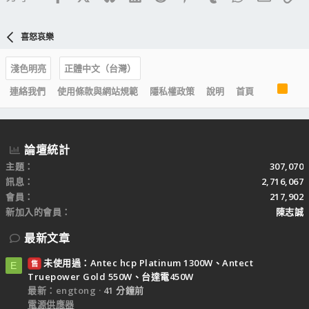
喜怒哀樂
淺色明亮
正體中文（台灣）
R
連絡我們
使用條款與網站規範
隱私權政策
說明
首頁
S
S
論壇統計
主題
307,070
訊息
2,716,067
會員
217,902
新加入的會員
陳志誠
最新文章
未使用過：Antec hcp Platinum 1300W、Antect
售
E
Truepower Gold 550W、台達電450W
最新：engtong
41 分鐘前
電源供應器