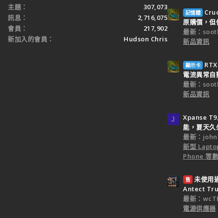
主題
307,073
Cr
記憶體
訊息
2,716,075
原購價，但僅
會員
217,902
最新：sooth
新加入的會員
Hudson Chris
新品資訊
RT
顯示卡
電流異常自
最新：sooth
新品資訊
Xpanse
J
能，夏天久
最新：john
新型 Laptop
Phone 等數
未使用過：
售
Antect T
最新：wcTP
電源供應器