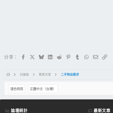
Facebook
X
Bluesky
LinkedIn
Reddit
Pinterest
Tumblr
WhatsApp
電子郵
連
分享：
討論區
敗家天堂
二手物品徵求
淺色明亮
正體中文（台灣）
論壇統計
最新文章