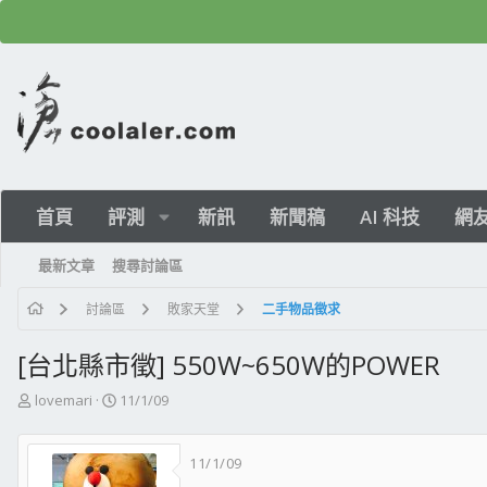
首頁
評測
新訊
新聞稿
AI 科技
網
最新文章
搜尋討論區
討論區
敗家天堂
二手物品徵求
[台北縣市徵] 550W~650W的POWER
主
開
lovemari
11/1/09
題
始
發
日
11/1/09
起
期
人