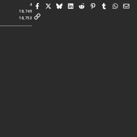
4
Facebook
X
Bluesky
LinkedIn
Reddit
Pinterest
Tumblr
Whats
電
18,749
連結
18,753