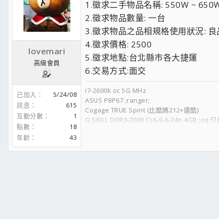
1.徵求二手物品名稱: 550W ~ 650
2.徵求物品數量: 一台
3.徵求物品之品相規格使用狀況: 良
4.徵求價格: 2500
lovemari
5.徵求地點:台北縣市各大捷運
高級會員
6.交易方式:面交
i7-2600k oc 5G MHz
已加入
5/24/08
ASUS P8P67 ;ranger;
訊息
615
Cogage TRUE Spirit (比酷媽212+還酷)
互動分數
1
G.SKILL DDR3-2000 CL6-9-6-24n 4GB ;oq
點數
18
MSI GTX560Ti Twin Frozn II
年齡
43
WD 500GB , 640GB , 808GB , 1.5TB
Segate 320GB
ASUS VH242H
X-Fi Titanium (1千大洋收到的;em25;)
Logitech z5500 ;tongue;(玩遊戲才叫玩遊戲)
晶山冰鑚 600W 模組化