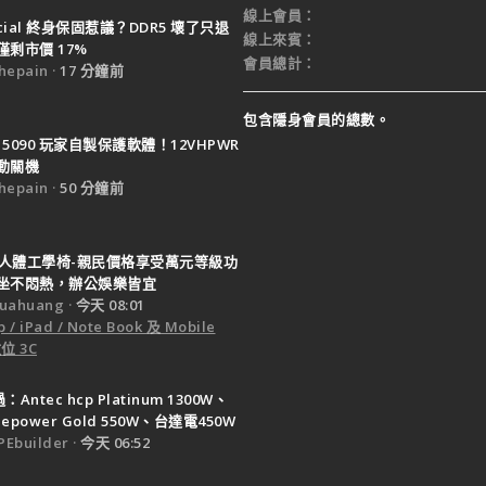
線上會員
ucial 終身保固惹議？DDR5 壞了只退
線上來賓
剩市價 17%
會員總計
epain
17 分鐘前
包含隱身會員的總數。
X 5090 玩家自製保護軟體！12VHPWR
動關機
epain
50 分鐘前
 T9人體工學椅-親民價格享受萬元等級功
坐不悶熱，辦公娛樂皆宜
uahuang
今天 08:01
 / iPad / Note Book 及 Mobile
位 3C
Antec hcp Platinum 1300W、
ruepower Gold 550W、台達電450W
Ebuilder
今天 06:52