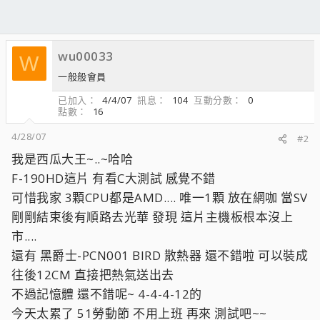
wu00033
W
一般般會員
已加入
4/4/07
訊息
104
互動分數
0
點數
16
4/28/07
#2
我是西瓜大王~..~哈哈
F-190HD這片 有看C大測試 感覺不錯
可惜我家 3顆CPU都是AMD.... 唯一1顆 放在網咖 當SV
剛剛結束後有順路去光華 發現 這片主機板根本沒上
市....
還有 黑爵士-PCN001 BIRD 散熱器 還不錯啦 可以裝成
往後12CM 直接把熱氣送出去
不過記憶體 還不錯呢~ 4-4-4-12的
今天太累了 51勞動節 不用上班 再來 測試吧~~