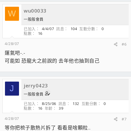
wu00033
W
一般般會員
已加入
4/4/07
訊息
104
互動分數
0
點數
16
4/28/07
#6
運氣吧-.-
可能如 恐龍大之前說的 去年他也抽到自己
jerry0423
J
一般般會員
已加入
8/25/06
訊息
132
互動分數
0
點數
16
年齡
39
4/28/07
#7
等你把梳子散熱片拆了 看看是啥顆粒..