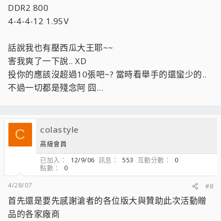
DDR2 800
4-4-4-12 1.95V
話說我也有壓西瓜大王耶~~
害我爽了一下說.. XD
投你的應該沒超過10張吧~? 當時看舉手的還蠻少的..
不過一切都是殘念阿 囧...
colastyle
C
高級會員
已加入
12/9/06
訊息
553
互動分數
0
點數
0
4/28/07
#8
首先還是要先感謝滄者的各位版大與贊助此次活動贈
品的各家廠商