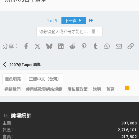
Last
1 of 5
下一頁
你必須登入或註冊才能在此回覆。
Facebook
X
Bluesky
LinkedIn
Reddit
Pinterest
Tumblr
WhatsApp
電子郵
連
分享：
2007@Taipei 網聚
淺色明亮
正體中文（台灣）
R
連絡我們
使用條款與網站規範
隱私權政策
說明
首頁
S
S
論壇統計
主題
307,088
訊息
2,716,101
會員
217,902