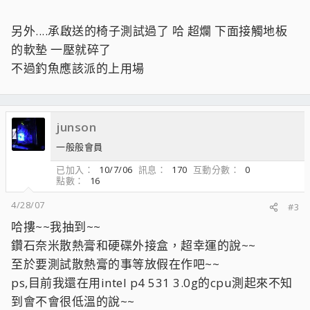
另外....承啟送的椅子測試過了 哈 超爛 下面接觸地板
的軟墊 一壓就碎了
不過釣魚應該派的上用場
junson
一般般會員
已加入
10/7/06
訊息
170
互動分數
0
點數
16
4/28/07
#3
哈摟~~我抽到~~
鑽石奈米散熱膏和硬碟外接盒，超幸運的說~~
至於要測試散熱膏的事等放假在作吧~~
ps,目前我還在用intel p4 531 3.0g的cpu測起來不知
到會不會很低溫的說~~