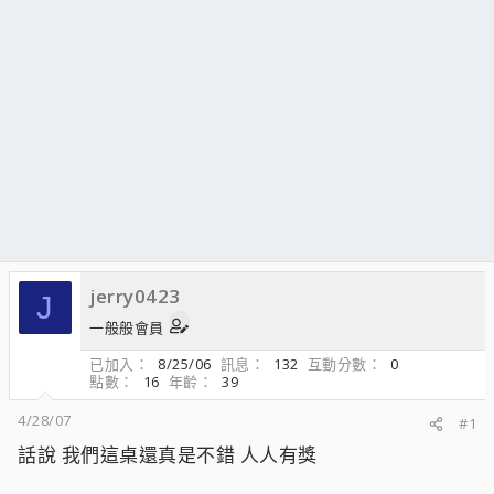
jerry0423
J
一般般會員
已加入
8/25/06
訊息
132
互動分數
0
點數
16
年齡
39
4/28/07
#1
話說 我們這桌還真是不錯 人人有獎