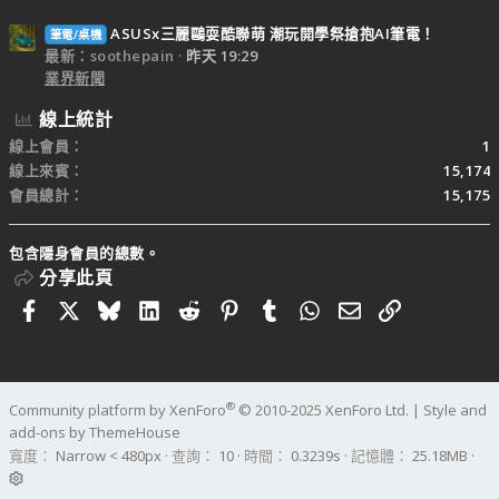
ASUSx三麗鷗耍酷聯萌 潮玩開學祭搶抱AI筆電！
筆電/桌機
最新：soothepain
昨天 19:29
業界新聞
線上統計
線上會員
1
線上來賓
15,174
會員總計
15,175
包含隱身會員的總數。
分享此頁
Facebook
X
Bluesky
LinkedIn
Reddit
Pinterest
Tumblr
WhatsApp
電子郵件
連結
®
Community platform by XenForo
© 2010-2025 XenForo Ltd.
|
Style and
add-ons by ThemeHouse
寬度
查詢
10
時間
0.3239s
記憶體
25.18MB