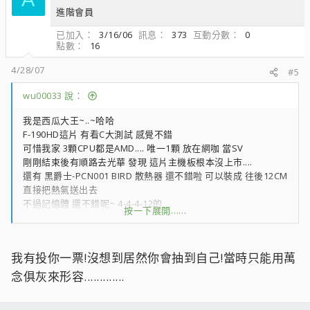
進階會員
已加入
3/16/06
訊息
373
互動分數
0
點數
16
4/28/07
#5
wu00033 說：
我是西瓜大王~..~哈哈
F-190HD這片 有看C大測試 感覺不錯
可惜我家 3顆CPU都是AMD.... 唯一1顆 放在網咖 當SV
剛剛結束後有順路去光華 發現 這片主機板根本沒上市....
還有 黑爵士-PCN001 BIRD 散熱器 還不錯啦 可以裝成 往後12CM
直接把熱氣送出去
不過記憶體 還不錯呢~ 4-4-4-12的
按一下展開……
今天太累了 51勞動節 不用上班 再來 測試...
我有投你一票!沒想到居然你會抽到自己!當時只能用萬
念俱灰來形容.............