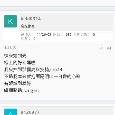
kidd0324
K
高級會員
已加入
11/26/03
訊息
636
互動分數
0
點數
0
4/28/07
#4
快來簽到先
樓上的好幸運喔
我只抽到那個高科技椅;em44;
不過我本來就抱著陽明山一日遊的心態
有輕鬆到就好
繼續路過;ranger;
a120977
A