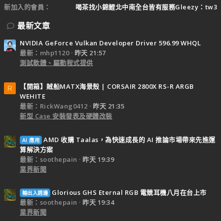
新加入的會員
喝茶找小錦鯉北中南全台皆有服務Gleezy：tw3
最新文章
NVIDIA GeForce Vulkan Developer Driver 596.99 WHQL
最新：mhp1120
昨天 21:57
測試軟體、驅動程式提供
【開箱】賊船MATX海景殼 | CORSAIR 2800X RS-R ARGB
R
WEHITE
最新：RickWang0412
昨天 21:35
新型 Case 安裝發表及硬體改裝
AMD 收購 Taalas，為快速成長的 AI 推論市場帶來先進運
AI 應用
算解決方案
最新：soothepain
昨天 19:39
業界新聞
Glorious GHS Eternal RGB 電競耳機八月在台上市
輸出入週邊
最新：soothepain
昨天 19:34
業界新聞