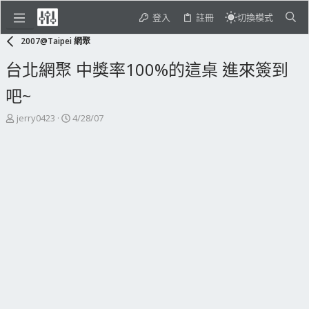
登入
註冊
切換模式
2007@Taipei 網聚
台北網聚 中獎率100%的這桌 進來簽到
吧~
主
開
jerry0423
4/28/07
題
始
發
日
起
期
人