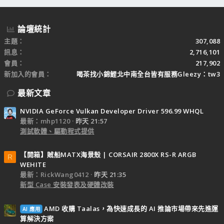
論壇統計
主題
307,088
訊息
2,716,101
會員
217,902
新加入的會員
喝茶找小錦鯉北中南全台皆有服務Gleezy：tw3
最新文章
NVIDIA GeForce Vulkan Developer Driver 596.99 WHQL
最新：mhp1120
昨天 21:57
測試軟體、驅動程式提供
【開箱】賊船MATX海景殼 | CORSAIR 2800X RS-R ARGB
R
WEHITE
最新：RickWang0412
昨天 21:35
新型 Case 安裝發表及硬體改裝
AMD 收購 Taalas，為快速成長的 AI 推論市場帶來先進運
AI 應用
算解決方案