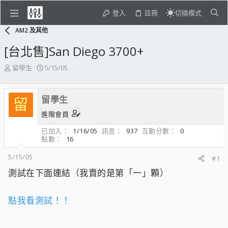
登入
註冊
切換模式
AM2 及其他
[台北售]San Diego 3700+
主
開
留學生
5/15/05
題
始
發
日
起
期
留學生
留
人
進階會員
已加入
1/16/05
訊息
937
互動分數
0
點數
16
5/15/05
#1
測試在下面連結（我賣的是第「一」顆）
點我看測試！！