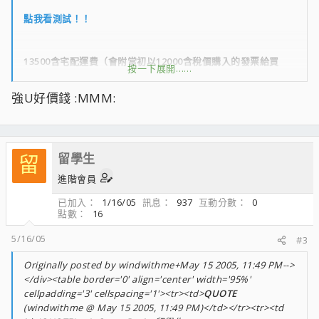
點我看測試！！
13500含宅配運費（會附當初以12000含稅價購入的發票給買
按一下展開……
方）
自取減一百
強U好價錢 :MMM:
這顆是我第一次買到穩上2.7G的U
買了不少顆才買到的
當初也虧了接近3000 :QQQ:
留學生
留
進階會員
已加入
1/16/05
訊息
937
互動分數
0
點數
16
5/16/05
#3
Originally posted by windwithme+May 15 2005, 11:49 PM-->
</div><table border='0' align='center' width='95%'
cellpadding='3' cellspacing='1'><tr><td>
QUOTE
(windwithme @ May 15 2005, 11:49 PM)</td></tr><tr><td