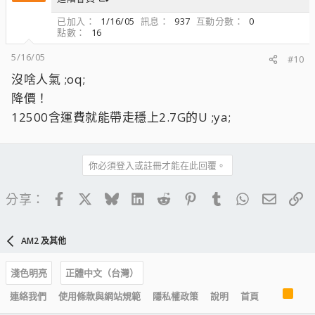
已加入
1/16/05
訊息
937
互動分數
0
點數
16
5/16/05
#10
沒啥人氣 ;oq;
降價！
12500含運費就能帶走穩上2.7G的U ;ya;
你必須登入或註冊才能在此回覆。
Facebook
X
Bluesky
LinkedIn
Reddit
Pinterest
Tumblr
WhatsApp
電子郵
連
分享：
AM2 及其他
淺色明亮
正體中文（台灣）
R
連絡我們
使用條款與網站規範
隱私權政策
說明
首頁
S
S