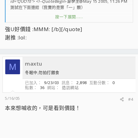
id='QUOTE'> <!--QuoteBegin-留學生
@May 15 2005, 11:26 PM
測試在下面連結（我賣的是第「一」顆）
按一下展開……
點我看測試！！
強U好價錢 :MMM: [/b][/quote]
謝推 :lol:
13500含宅配運費（會附當初以12000含稅價購入的發票給買
方）
自取減一百
這顆是我第一次買到穩上2.7G的U
maxtu
M
買了不少顆才買到的
冬眠中,勿拍打餵食
當初也虧了接近3000 :QQQ:
已加入
9/23/03
訊息
2,898
互動分數
0
點數
36
網站
造訪網站
5/16/05
#4
本來想喊收的，可是看到價錢！