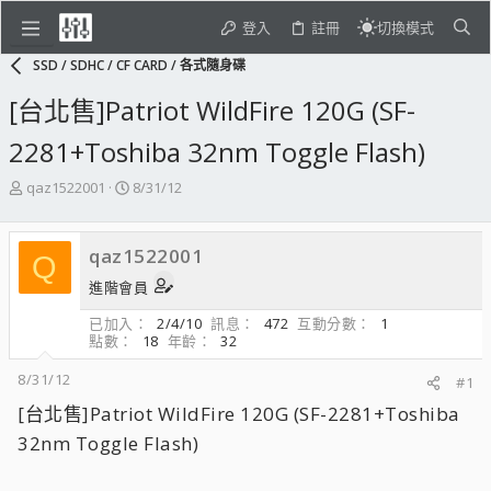
登入
註冊
切換模式
SSD / SDHC / CF CARD / 各式隨身碟
[台北售]Patriot WildFire 120G (SF-
2281+Toshiba 32nm Toggle Flash)
主
開
qaz1522001
8/31/12
題
始
發
日
起
期
qaz1522001
Q
人
進階會員
已加入
2/4/10
訊息
472
互動分數
1
點數
18
年齡
32
8/31/12
#1
[台北售]Patriot WildFire 120G (SF-2281+Toshiba
32nm Toggle Flash)