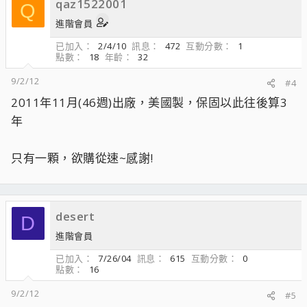
qaz1522001
Q
進階會員
已加入
2/4/10
訊息
472
互動分數
1
點數
18
年齡
32
9/2/12
#4
2011年11月(46週)出廠，美國製，保固以此往後算3
年
只有一顆，欲購從速~感謝!
desert
D
進階會員
已加入
7/26/04
訊息
615
互動分數
0
點數
16
9/2/12
#5