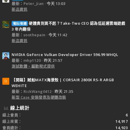
最新：Peter_Jian
今天 13:03
新品資訊
硬體貴到買不起？Take-Two CEO 認為低延遲雲端遊戲
電玩/軟體
3 年內翻倍
最新：soothepain
今天 11:42
新品資訊
NVIDIA GeForce Vulkan Developer Driver 596.99 WHQL
最新：mhp1120
昨天 21:57
測試軟體、驅動程式提供
【開箱】賊船MATX海景殼 | CORSAIR 2800X RS-R ARGB
R
WEHITE
最新：RickWang0412
昨天 21:35
新型 Case 安裝發表及硬體改裝
線上統計
線上會員
6
線上來賓
14,917
會員總計
14,923