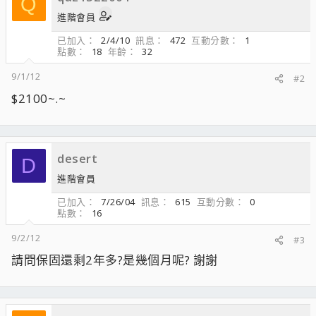
Q
進階會員
已加入
2/4/10
訊息
472
互動分數
1
點數
18
年齡
32
9/1/12
#2
$2100~.~
desert
D
進階會員
已加入
7/26/04
訊息
615
互動分數
0
點數
16
9/2/12
#3
請問保固還剩2年多?是幾個月呢? 謝謝