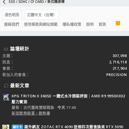
SSD / SDHC / CF CARD / 各式隨身碟
淺色明亮
正體中文（台灣）
R
連絡我們
使用條款與網站規範
隱私權政策
說明
首頁
S
S
論壇統計
主題
307,098
訊息
2,716,118
會員
217,904
新加入的會員
PRECISION
最新文章
XPG TRITON II 360SE 一體式水冷開箱評測：AMD R9 9950X3D2
壓力實測
最新：古代靈異雙頭戰象
今天 17:40
新型散熱裝置 / 散熱膏
國外網友 ZOTAC RTX 4090 送修四次最後換來 RTX 5090
顯示卡