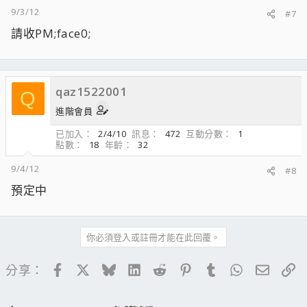
9/3/12
#7
請收PM;face0;
qaz1522001
Q
進階會員
已加入
2/4/10
訊息
472
互動分數
1
點數
18
年齡
32
9/4/12
#8
預定中
你必須登入或註冊才能在此回覆。
Facebook
X
Bluesky
LinkedIn
Reddit
Pinterest
Tumblr
WhatsApp
電子郵
連
分享：