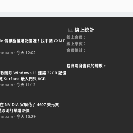
線上統計
線上會員
ple 傳積極搶購記憶體！找中國 CXMT
線上來賓
會員總計
epain
今天 12:02
包含隱身會員的總數。
軟刪除 Windows 11 建議 32GB 記憶
Surface 最入門只 8GB
epain
今天 11:13
在 NVIDIA 官網花了 4607 美元買
0 遭取消訂單還漲價
epain
今天 10:29