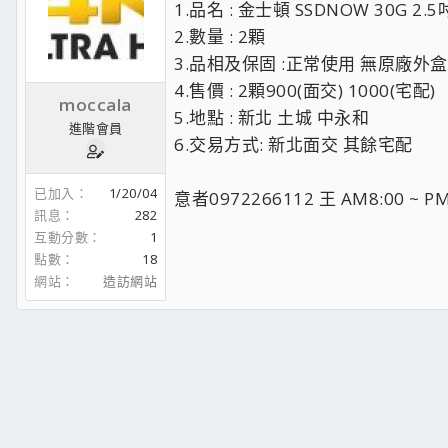
1.品名 : 金士頓 SSDNOW 30G 2.5吋
2.數量 : 2顆
3.品相及保固 :正常使用 無原廠外
4.售價 : 2顆900(面交) 1000(宅配)
moccala
5.地點 : 新北 土城 中永和
進階會員
6.交易方式: 新北面交 其餘宅配
已加入
1/20/04
意者0972266112 王 AM8:00 ~ PM
訊息
282
互動分數
1
點數
18
網站
造訪網站