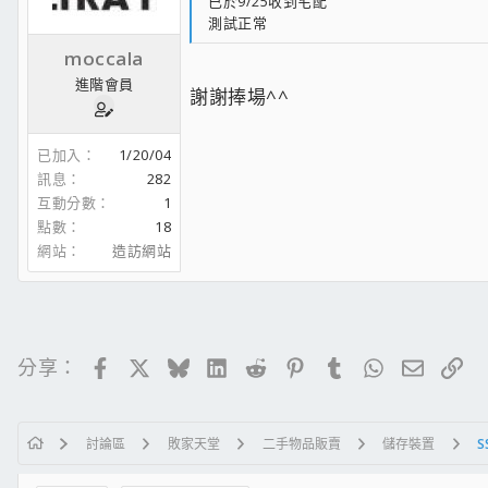
已於9/25收到宅配
測試正常
moccala
進階會員
謝謝捧場^^
已加入
1/20/04
訊息
282
互動分數
1
點數
18
網站
造訪網站
Facebook
X
Bluesky
LinkedIn
Reddit
Pinterest
Tumblr
WhatsApp
電子郵
連
分享：
討論區
敗家天堂
二手物品販賣
儲存裝置
S