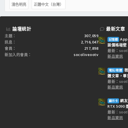
淺色明亮
正體中文（台灣）
論壇統計
最新文章
主題
307,059
Ap
記憶體
訊息
2,716,047
談價格碰壁
會員
217,898
最新：sooth
新加入的會員
socoliveootv
新品資訊
微
電玩/軟體
體文章，畢竟 
最新：sooth
新品資訊
網友
顯示卡
RTX 509
最新：sooth
新品資訊