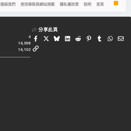
R
連絡我們
使用條款與網站規範
隱私權政策
說明
首頁
S
S
分享此頁
4
Facebook
X
Bluesky
LinkedIn
Reddit
Pinterest
Tumblr
Whats
電
16,098
連結
16,102