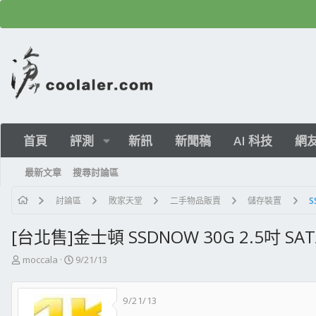
首頁
評測
新訊
新聞稿
AI 科技
網
最新文章
搜尋討論區
討論區
敗家天堂
二手物品販賣
儲存裝置
S
[台北售]金士頓 SSDNOW 30G 2.5吋 SAT
主
開
moccala
9/21/13
題
始
發
日
9/21/13
起
期
人