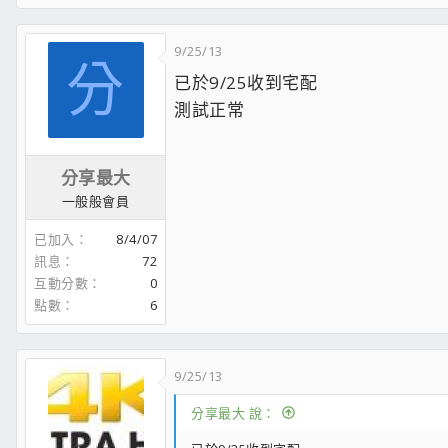
9/25/13
分
已於9/25收到宅配
測試正常
分享最大
一般般會員
已加入
8/4/07
訊息
72
互動分數
0
點數
6
9/25/13
分享最大 說：