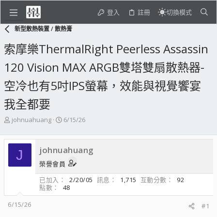
登入
註冊
切換模式
新型散熱裝置 / 散熱膏
索摩樂ThermalRight Peerless Assassin
120 Vision MAX ARGB雙塔雙扇散熱器-
空冷也有5吋IPS螢幕，效能與視覺饗宴
我全都要
主
開
johnuahuang
6/15/26
題
始
發
日
起
期
johnuahuang
J
人
榮譽會員
已加入
2/20/05
訊息
1,715
互動分數
92
點數
48
6/15/26
#1