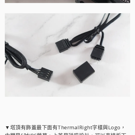
▼塔頂有飾蓋最下面有ThermalRight字樣與Logo，