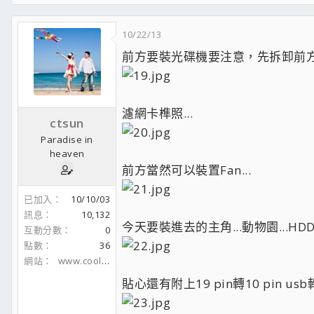
10/22/13
前方要裝光碟機要注意，先拆卸前方
濾網卡榫照...
ctsun
Paradise in
heaven
前方當然可以裝置Fan...
已加入
10/10/03
訊息
10,132
今天要裝進去的主角...動物園...HD
互動分數
0
點數
36
網站
www.coolaler.com
貼心還有附上19 pin轉10 pin us