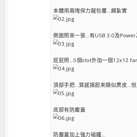
本體用兩塊保力龍包覆...頗紮實
側面照來一張...有USB 3.0及P
屁屁照...5個slot外加一個12x12 fan.
頂部手把...質感摸起來類似麂皮..
底部有防塵蓋
防塵蓋加上強力磁鐵...