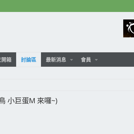
友開箱
討論區
最新消息
會員
g (火鳥 小巨蛋M 來囉~)