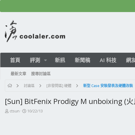
首頁
評測
新訊
新聞稿
AI 科技
網
最新文章
搜尋討論區
討論區
[非發問區] 硬體
新型 Case 安裝發表及硬體改裝
[Sun] BitFenix Prodigy M unboixin
主
開
ctsun
10/22/13
題
始
發
日
起
期
人