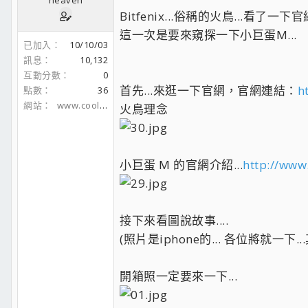
Bitfenix...俗稱的火鳥...看了一下
這一次是要來窺探一下小巨蛋M...
已加入
10/10/03
訊息
10,132
互動分數
0
首先...來逛一下官網，官網連結：
h
點數
36
網站
www.coolaler.com
火鳥理念
小巨蛋 M 的官網介紹...
http://www
接下來看圖說故事....
(照片是iphone的... 各位將就一下
開箱照一定要來一下...