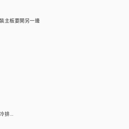
要安裝主板要開另一邊
排...