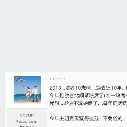
10/22/13
2013...滄者10歲咧....過去這10
今年雖說台北網聚缺席了(唯一缺席一次).
我想...即便不玩硬體了....每年的
ctsun
今年虫姐賓果獲得機殼...不免俗的...
Paradise in
heaven