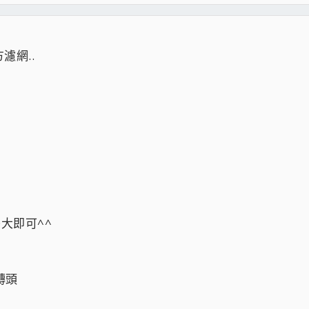
濾網..
D大即可^^
b轉頭