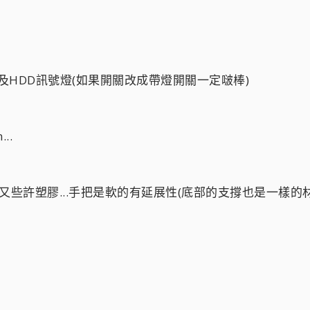
ower及HDD訊號燈(如果開關改成帶燈開關一定啵棒)
..
.但又些許塑膠...手把是軟的有延展性(底部的支撐也是一樣的