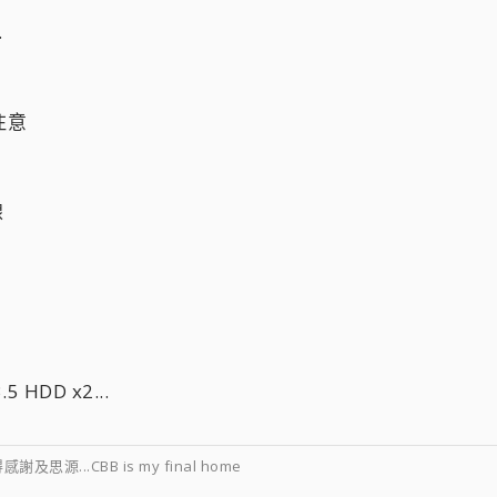
.
注意
線
HDD x2...
源...CBB is my final home