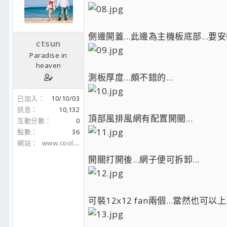
側邊開蓋...此邊為主機板底部...
ctsun
Paradise in
heaven
測板厚度...頗不錯的...
已加入
10/10/03
訊息
10,132
頂部風排風網有配置開關...
互動分數
0
點數
36
網站
www.coolaler.com
開關打開後...網子便可拆卸...
可裝12x12 fan兩個...當然也可以上冷