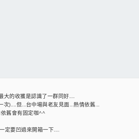
年...最大的收獲是認識了一群同好....
...但...台中場與老友見面...熱情依舊...
烤肉依舊會有固定咖^^
一定要凹過來開箱一下....