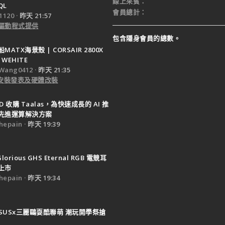
線上來賓
QL
會員總計
120
昨天 21:57
驅動程式提供
包含隱身會員的總數。
ATX海景殼 | CORSAIR 2800X
 WEHITE
Wang0412
昨天 21:35
e 安裝發表及硬體改裝
D 收購 Taalas，為快速成長的 AI 推
先進運算解決方案
epain
昨天 19:39
Glorious GHS Eternal RGB 電競耳
上市
epain
昨天 19:34
SUSx三麗鷗耍酷聯萌 潮玩開學祭搶