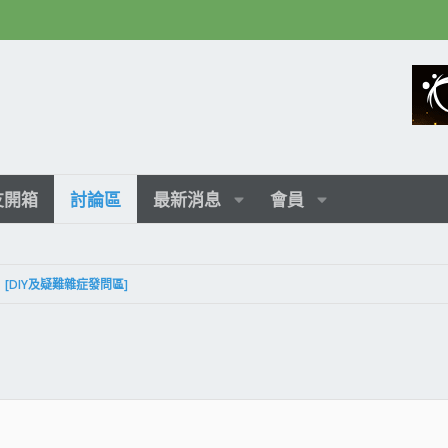
友開箱
討論區
最新消息
會員
[DIY及疑難雜症發問區]