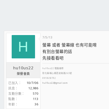
7/5/13
H
螢幕 或者 螢幕線 也有可能唷
有別台螢幕的話
先接看看吧
hu10us22
hu10us22 電腦維修
榮譽會員
彰化縣埔心鄉西安南路263號
0910659702
已加入
10/7/06
hu10us22@gmail.com
訊息
12,986
互動分數
570
點數
113
年齡
36