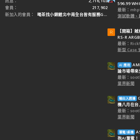
訊息
2,716,103
596.99 WH
會員
217,902
最新：mhp1
新加入的會員
喝茶找小錦鯉北中南全台皆有服務Gleezy：tw3
測試軟體、
【開箱】賊船M
R
RS-R ARGB
最新：Rick
新型 Cas
AM
AI 應用
論市場帶來
最新：sooth
業界新聞
輸出入週邊
機八月在台
最新：sooth
業界新聞
A
筆電/桌機
抱AI筆電！