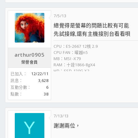
7/5/13
總覺得是螢幕的問題比較有可能
先試接線,還有主機接別台看看唄
CPU：E5-2667 12核 2.9
CPU FAN：曜越n5
arthur0905
MB：MSI -X79
榮譽會員
RAM：十詮1866-8gX4
HD：SSD-120G X2
已加入
12/22/11
VGA：微星770 TFⅡ
訊息
3,628
POWER：金蝶 650w
互動分數
6
CASE：黑暗堡壘
點數
38
金士頓→維修據點最多且快速換修，
威剛→維修據點少但快速換修，
創見→直營門市代送
微星: 價格用料都很實在、送修只要去全家花
7/13/13
華碩: 價格高等 用料中上，送修要本人親送皇
Y
謝謝兩位，
技嘉: 價格與用料都算不差，唯一客服保固真的很G