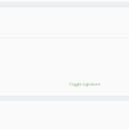
Toggle signature
30元寄出後，修好免運費寄還給你
家俱樂部，住得遠的只好捏LP忍耐
8，EQ不佳者不推薦購買.....