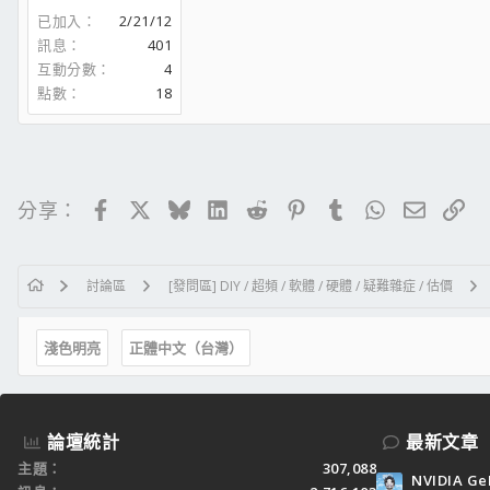
已加入
2/21/12
訊息
401
互動分數
4
點數
18
Facebook
X
Bluesky
LinkedIn
Reddit
Pinterest
Tumblr
WhatsApp
電子郵
連
分享：
討論區
[發問區] DIY / 超頻 / 軟體 / 硬體 / 疑難雜症 / 估價
淺色明亮
正體中文（台灣）
論壇統計
最新文章
主題
307,088
NVIDIA Ge