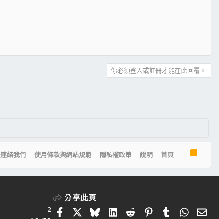
你必須登入或註冊才能在此回覆。
R
連絡我們
使用條款與網站規範
隱私權政策
說明
首頁
S
S
分享此頁
2
Facebook
X
Bluesky
LinkedIn
Reddit
Pinterest
Tumblr
Whats
電