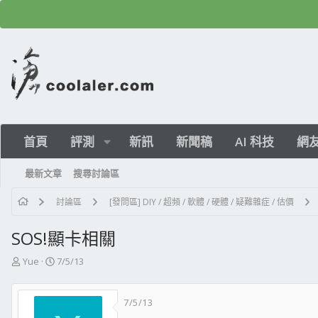
首頁
評測
新訊
新聞稿
AI 科技
網
最新文章
搜尋討論區
討論區
[發問區] DIY / 超頻 / 軟體 / 硬體 / 疑難雜症 / 估價
SOS!顯卡相關
主
開
Yue
7/5/13
題
始
發
日
7/5/13
起
期
人