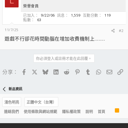
L
榮譽會員
已加入
9/22/06
訊息
1,559
互動分數
119
點數
63
11/7/25
#2
遊戲不行卻花時間動腦在增加收費機制上........
你必須登入或註冊才能在此回覆。
Facebook
X
Bluesky
LinkedIn
Reddit
Pinterest
Tumblr
WhatsApp
電子郵
連
分享：
新品資訊
淺色明亮
正體中文（台灣）
R
連絡我們
使用條款與網站規範
隱私權政策
說明
首頁
S
S