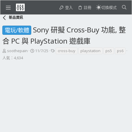
登入
註冊
切換模式
新品資訊
Sony 研擬 Cross-Buy 功能, 整
電玩/軟體
合 PC 與 PlayStation 遊戲庫
主
開
標
soothepain
11/7/25
cross-buy
playstation
ps5
ps6
題
始
籤
人氣：4,634
發
日
起
期
人