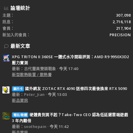
論壇統計
主題
307,098
訊息
2,716,118
會員
217,904
新加入的會員
PRECISION
最新文章
XPG TRITON II 360SE 一體式水冷開箱評測：AMD R9 9950X3D2
壓力實測
最新：古代靈異雙頭戰象
今天 17:40
新型散熱裝置 / 散熱膏
國外網友 ZOTAC RTX 4090 送修四次最後換來 RTX 5090
顯示卡
最新：Peter_Jian
今天 13:03
新品資訊
硬體貴到買不起？Take-Two CEO 認為低延遲雲端遊戲
電玩/軟體
3 年內翻倍
最新：soothepain
今天 11:42
新品資訊