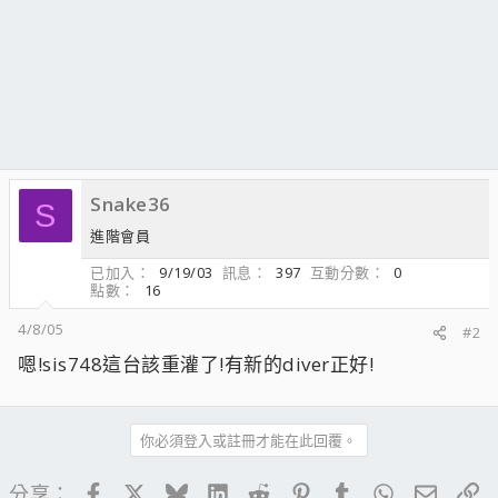
Snake36
S
進階會員
已加入
9/19/03
訊息
397
互動分數
0
點數
16
4/8/05
#2
嗯!sis748這台該重灌了!有新的diver正好!
你必須登入或註冊才能在此回覆。
Facebook
X
Bluesky
LinkedIn
Reddit
Pinterest
Tumblr
WhatsApp
電子郵
連
分享：