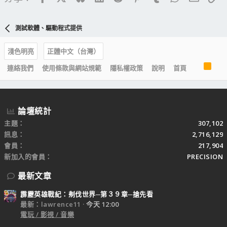
測試軟體、驅動程式提供
淺色明亮
正體中文（台灣）
R
連絡我們
使用條款與網站規範
隱私權政策
說明
首頁
S
S
論壇統計
主題
307,102
訊息
2,716,129
會員
217,904
新加入的會員
PRECISION
最新文章
霹靂英雄戰紀：刜伐世界─第３９章─搶先看
最新：lawrence11
今天 12:00
電玩 / 影視 / 音樂