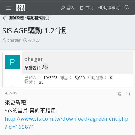
登入
註冊
切換模式
測試軟體、驅動程式提供
SiS AGP驅動 1.21版.
主
開
phager
4/7/05
題
始
發
日
起
期
phager
P
人
榮譽會員
已加入
10/3/03
訊息
3,626
互動分數
0
點數
36
4/7/05
#1
來更新吧.
SiS的晶片 真的不錯用.
http://www.sis.com.tw/download/agreement.php
?id=155871