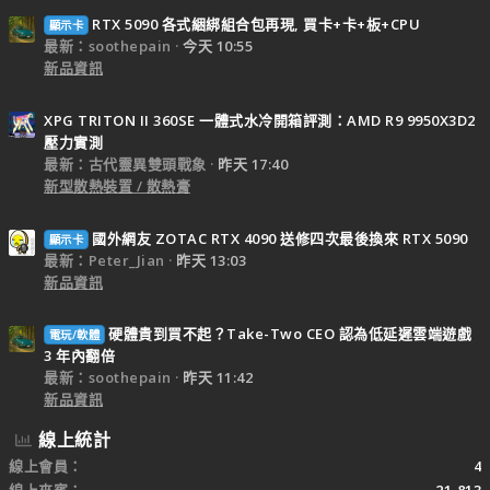
RTX 5090 各式綑綁組合包再現, 買卡+卡+板+CPU
顯示卡
最新：soothepain
今天 10:55
新品資訊
XPG TRITON II 360SE 一體式水冷開箱評測：AMD R9 9950X3D2
壓力實測
最新：古代靈異雙頭戰象
昨天 17:40
新型散熱裝置 / 散熱膏
國外網友 ZOTAC RTX 4090 送修四次最後換來 RTX 5090
顯示卡
最新：Peter_Jian
昨天 13:03
新品資訊
硬體貴到買不起？Take-Two CEO 認為低延遲雲端遊戲
電玩/軟體
3 年內翻倍
最新：soothepain
昨天 11:42
新品資訊
線上統計
線上會員
4