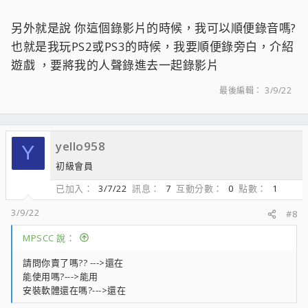
另外就是說 你這個錄影片的時候，我可以順便錄音嗎?
也就是我玩PS2或PS3的時候，我要順便錄旁白，介紹
遊戲 ，要將我的人聲錄進去一起錄影片
最後編輯：
3/9/22
yello958
Y
初級會員
已加入
3/7/22
訊息
7
互動分數
0
點數
1
3/9/22
#8
MPSCC 說：
請問你賣了嗎?? --->還在
能使用嗎?--->能用
安裝軟體還在嗎?--->還在