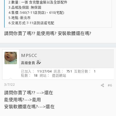
2.數量 : 一張 含完整盒裝以及全部配件
3.品相及保固 :無保固
4.售價 :560(7-11店到店)、610(宅配)
5.地點 :新北市
6.交易方式:7-11店到店或宅配
請問你賣了嗎?? 能使用嗎? 安裝軟體還在嗎?
MPSCC
高級會員
已加入
11/27/04
訊息
751
互動分數
1
點數
18
網站
造訪網站
3/7/22
#6
請問你賣了嗎?? --->還在
能使用嗎?--->能用
安裝軟體還在嗎?--->還在