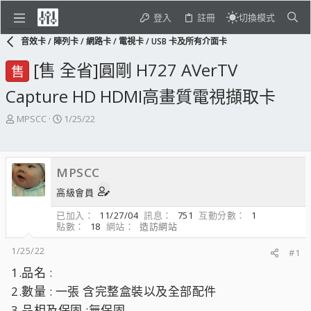
登入
註冊
切換模式
音效卡 / 陣列卡 / 網路卡 / 電視卡 / USB 卡及所有介面卡
[售 全省]圓剛 H727 AVerTV
售
Capture HD HDMI高畫質電視擷取卡
主
開
MPSCC
1/25/22
題
始
發
日
起
期
MPSCC
人
高級會員
已加入
11/27/04
訊息
751
互動分數
1
點數
18
網站
造訪網站
1/25/22
#1
1.品名 :
2.數量 : 一張 含完整盒裝以及全部配件
3.品相及保固 :無保固