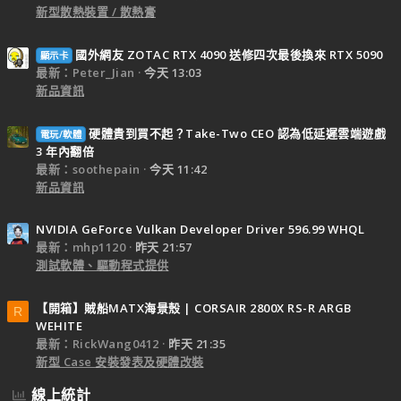
新型散熱裝置 / 散熱膏
國外網友 ZOTAC RTX 4090 送修四次最後換來 RTX 5090
顯示卡
最新：Peter_Jian
今天 13:03
新品資訊
硬體貴到買不起？Take-Two CEO 認為低延遲雲端遊戲
電玩/軟體
3 年內翻倍
最新：soothepain
今天 11:42
新品資訊
NVIDIA GeForce Vulkan Developer Driver 596.99 WHQL
最新：mhp1120
昨天 21:57
測試軟體、驅動程式提供
【開箱】賊船MATX海景殼 | CORSAIR 2800X RS-R ARGB
R
WEHITE
最新：RickWang0412
昨天 21:35
新型 Case 安裝發表及硬體改裝
線上統計