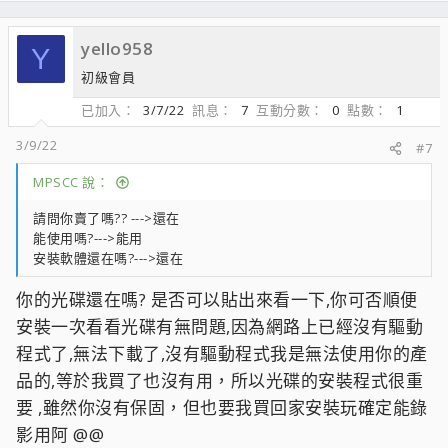
yello958
Y
初級會員
已加入
3/7/22
訊息
7
互動分數
0
點數
1
3/9/22
#7
MPSCC 說：
請問你賣了嗎?? --->還在
能使用嗎?--->能用
安裝軟體還在嗎?--->還在
你的光碟還在嗎? 是否可以貼出來看一下,你可否順便
安裝一次看看光碟有無問題,因為網路上已經沒有驅動
程式了,無法下載了,沒有驅動程式我是無法使用你的產
品的,等於我買了也沒有用，所以光碟的安裝程式很重
要 ,雖然你沒有保固，但也要我買回家安裝玩確定能錄
影用阿 @@