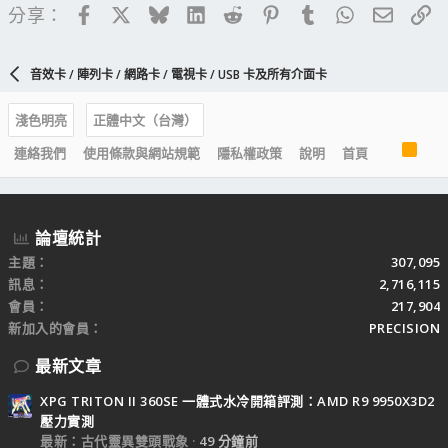
Facebook
X
Bluesky
LinkedIn
Reddit
Pinterest
Tumblr
WhatsApp
電子郵
連
分享：
音效卡 / 陣列卡 / 網路卡 / 電視卡 / USB 卡及所有介面卡
淺色明亮
正體中文（台灣）
R
連絡我們
使用條款與網站規範
隱私權政策
說明
首頁
S
S
論壇統計
主題
307,095
訊息
2,716,115
會員
217,904
新加入的會員
PRECISION
最新文章
XPG TRITON II 360SE 一體式水冷開箱評測：AMD R9 9950X3D2
壓力實測
最新：古代靈異雙頭戰象
49 分鐘前