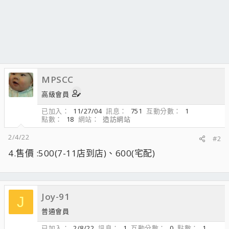
MPSCC
高級會員
已加入
11/27/04
訊息
751
互動分數
1
點數
18
網站
造訪網站
2/4/22
#2
4.售價 :500(7-11店到店)、600(宅配)
Joy-91
J
普通會員
已加入
2/8/22
訊息
1
互動分數
0
點數
1