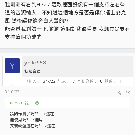
我剛剛有看到H727 這款裡面好像有一個支持左右聲
道的音源輸入，不知道這個地方是否是讓你插上麥克
風 然後讓你錄旁白人聲的??
能否幫我測試一下,謝謝 這個對我很重要 我想買是要有
支持這個功能的
yello958
Y
初級會員
已加入
3/7/22
訊息
7
互動分數
0
點數
1
3/10/22
#9
MPSCC 說：
請問你賣了嗎?? --->還在
能使用嗎?--->能用
安裝軟體還在嗎?--->還在