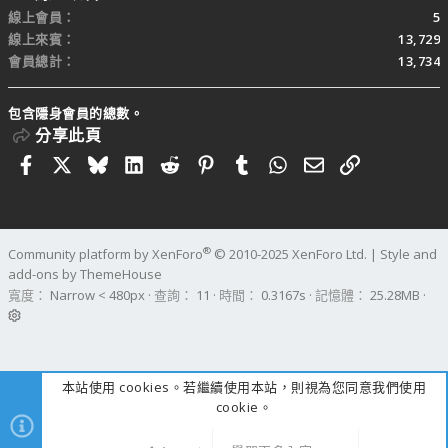
線上會員
5
線上來賓
13,729
會員總計
13,734
包含隱身會員的總數。
分享此頁
Facebook
X
Bluesky
LinkedIn
Reddit
Pinterest
Tumblr
WhatsApp
電子郵件
連結
®
Community platform by XenForo
© 2010-2025 XenForo Ltd.
|
Style and
add-ons by ThemeHouse
寬度
查詢
11
時間
0.3167s
記憶體
25.28MB
本站使用 cookies。若繼續使用本站，則視為您同意我們使用
cookie。