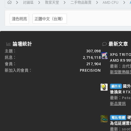
討論區
敗家天堂
二手物品販賣
AMD CPU
淺色明亮
正體中文（台灣）
論壇統計
最新文章
主題
307,098
XPG TRI
訊息
2,716,118
AMD R9 9
會員
217,904
最新：古代
新加入的會員
PRECISION
新型散熱裝置
國外
顯示卡
後換來 RTX 
最新：Peter
新品資訊
硬
電玩/軟體
為低延遲雲端
最新：sooth