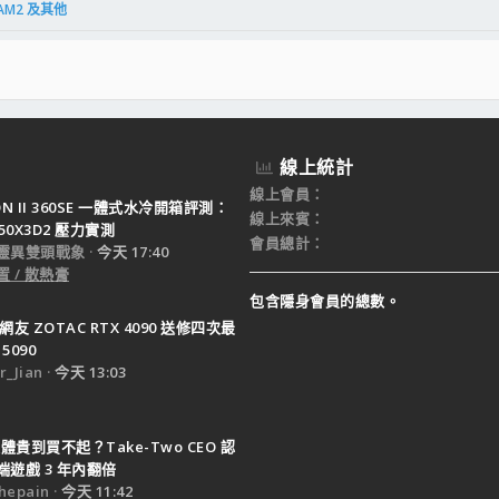
AM2 及其他
線上統計
線上會員
TON II 360SE 一體式水冷開箱評測：
線上來賓
950X3D2 壓力實測
會員總計
靈異雙頭戰象
今天 17:40
 / 散熱膏
包含隱身會員的總數。
網友 ZOTAC RTX 4090 送修四次最
5090
_Jian
今天 13:03
體貴到買不起？Take-Two CEO 認
遊戲 3 年內翻倍
epain
今天 11:42