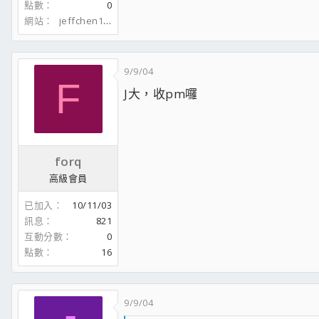
點數
0
網站
jeffchen1204.spaces.live.com
9/9/04
F
J大，收pm囉
forq
高級會員
已加入
10/11/03
訊息
821
互動分數
0
點數
16
9/9/04