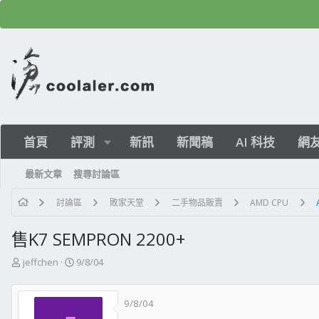
首頁
評測
新訊
新聞稿
AI 科技
網
最新文章
搜尋討論區
討論區
敗家天堂
二手物品販賣
AMD CPU
售K7 SEMPRON 2200+
主
開
jeffchen
9/8/04
題
始
發
日
9/8/04
起
期
人