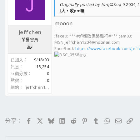
J
Originally posted by forq
@Sep 9 2004, 
J大，收pm囉
mooon
jeffchen
;face0; ***#超頻敗家路難行#*** ;em03;
榮譽會員
MSN
jeffchen1204@hotmail.com
FaceBook
https://www.facebook.com/jef
已加入
9/18/03
訊息
15,254
互動分數
0
點數
0
網站
jeffchen1204.spaces.live.com
Facebook
X
Bluesky
LinkedIn
Reddit
Pinterest
Tumblr
WhatsApp
電子郵
連
分享：