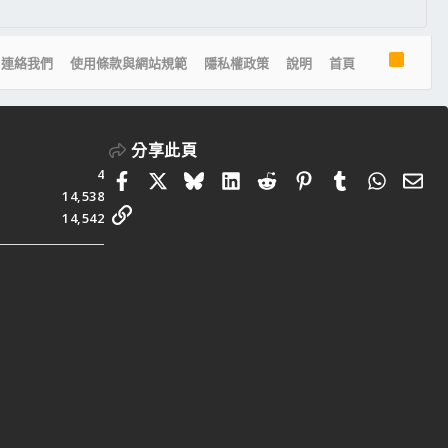
R
連絡我們
使用條款與網站規範
隱私權政策
說明
首頁
S
S
分享此頁
4
Facebook
X
Bluesky
LinkedIn
Reddit
Pinterest
Tumblr
Whats
電
14,538
連結
14,542