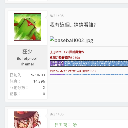
8/31/06
我有這個...猜猜看誰?
狂少
[狂]
Intel X79探討與實作
拿關刀砍蒼蠅的3960x
Bulletproof
Themer
2600k 4c8t CPUZ WR 5890mhz
已加入
9/18/03
訊息
14,396
;face0;
超頻極速探索區
需要大家多多踴躍發表你的測試!
互動分數
2
藍光畫質的X58概略影音分享
點數
0
X58/p55 BIOS內電壓諸元調整概說及時機
請一起來跑LinX,探討你的系統穩定度
X58基本超頻200/2000概念與Hyper pi實作
FF-XIV 11480
8/31/06
穆老板製作OPB的超頻影音集現身說法
狂少 說：