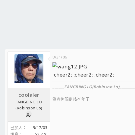
8/31/06
;cheer2; ;cheer2; ;cheer2;
______
FANGBING LO(Robinson Lo)
________
coolaler
滄者極限創站20年了....
FANGBING LO
_________________
(Robinson Lo)
已加入
9/17/03
FACEBOOK
訊息
53,276
__________________