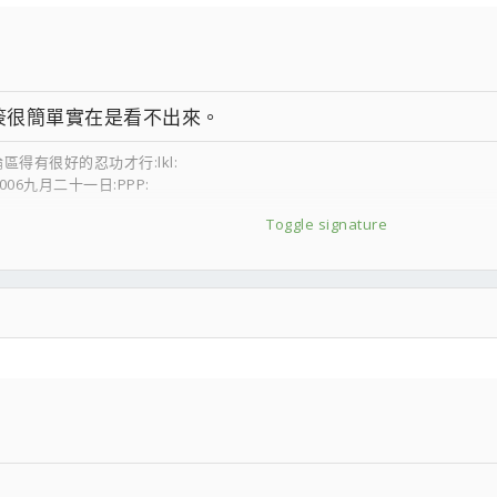
簽很簡單實在是看不出來。
區得有很好的忍功才行:lkl:
2006九月二十一日:PPP:
Toggle signature
分享，吃苦時知道妳一定在背後支持。