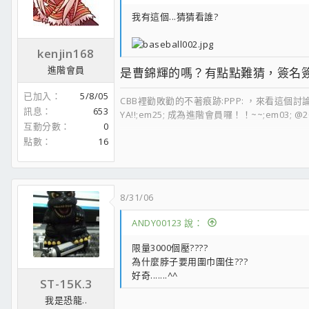
我有這個...猜猜看誰?
kenjin168
進階會員
是曹錦輝的嗎？有點點難猜，簽名
已加入
5/8/05
CBB裡勸敗勸的不著痕跡:PPP: ，來看這個討論
訊息
653
YA!!;em25; 成為進階會員囉！！~~;em03; @
互動分數
0
點數
16
[SIGPIC][/SIGPIC]
幸福~~就是快樂時就想和妳一起
8/31/06
ANDY00123 說：
限量3000個壓????
為什麼脖子要用圍巾圍住???
好奇.......^^
ST-15K.3
我是恐龍..