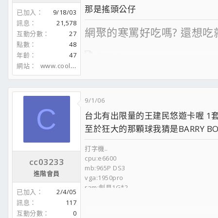
那是搖頭公仔
已加入
9/18/03
訊息
21,578
網聚的寒罵好吃嗎? 還想吃
互動分數
27
點數
48
年齡
47
網站
www.coolaler.com
Dear Nike R.I.P.
9/1/06
C
台北有出限量的王建民悠遊卡喔 1套
至於狂大的那顆球我猜是BARRY BON
打字機..
cpu:e6600
cc03233
mb:965P DS3
進階會員
vga:1950pro
ram:創見1G*2
已加入
2/4/05
HD:WD小暴龍-系統碟 seagate 80G-雜物碟
訊息
117
音效卡:X-FI
互動分數
0
POWER:海韻430W