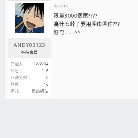
8/27/06
限量3000個壓????
為什麼脖子要用圍巾圍住???
好奇.......^^
ANDY00123
進階會員
已加入
12/2/04
訊息
116
互動分數
0
點數
16
網站
造訪網站