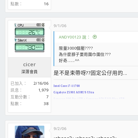
點數
16
CASE-聯力PC-60
光碟機:A11
喇叭:MX5021
螢幕:三鳥VX2025
9/1/06
滑鼠:MX Relolution+MX AIR配RAZER鼠墊
鍵盤:羅技 diNovo Edge
ANDY00123 說：
大致上就這樣.....不定期更新配備
限量3000個壓????
為什麼脖子要用圍巾圍住???
好奇.......^^
cicer
深潛會員
是不是束帶呀??固定公仔用的...
已加入
2/16/06
Intel Core i7-11700
訊息
1,979
Gigabyte Z590I AORUS Ultra
互動分數
7
Samsung 980 Pro 1TB + Samsung 970 EVO Plus 1TB
點數
38
Micron Crucial Ballistix DDR4-3600 32GB Kit
Sapphire NITRO+ AMD RADEON RX 6750 XT
Silverstone SUGO 15 + Seasonic FOCUS PX-850
Scythe SCMG-5100BE + Noctua NF-F12 PWM Chromax.black.
9/2/06
Noctua NF-A14 PWM Chromax.black.swap + Noctua NF-A12x
Windows 10 Pro