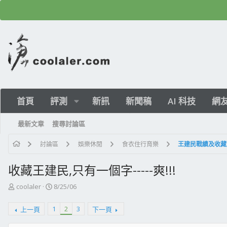
首頁
評測
新訊
新聞稿
AI 科技
網
最新文章
搜尋討論區
討論區
娛樂休閒
食衣住行育樂
王建民戰績及收藏
收藏王建民,只有一個字-----爽!!!
主
開
coolaler
8/25/06
題
始
發
日
1
2
3
上一頁
下一頁
起
期
人