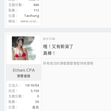
互動分數
646
點數
113
位置
Taichung
網站
www.coolaler.com
8/31/06
哦！又有新貨了
真棒！
所有成功的事都需要靠堅持來實現
Ethan.CPA
榮譽會員
已加入
10/10/04
訊息
3,136
互動分數
0
點數
36
位置
台北