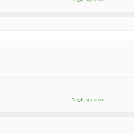
Toggle signature
swap
15 PWM Chromax.black.swap