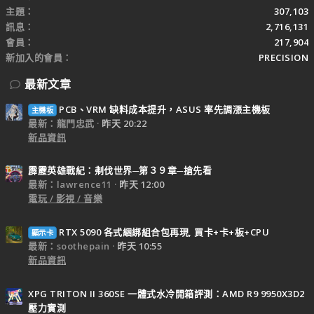
主題
307,103
訊息
2,716,131
會員
217,904
新加入的會員
PRECISION
最新文章
PCB、VRM 缺料成本提升，ASUS 率先調漲主機板
主機板
最新：龍門忠武
昨天 20:22
新品資訊
霹靂英雄戰紀：刜伐世界─第３９章─搶先看
最新：lawrence11
昨天 12:00
電玩 / 影視 / 音樂
RTX 5090 各式綑綁組合包再現, 買卡+卡+板+CPU
顯示卡
最新：soothepain
昨天 10:55
新品資訊
XPG TRITON II 360SE 一體式水冷開箱評測：AMD R9 9950X3D2
壓力實測