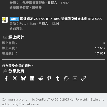
最新：古代靈異雙頭戰象
星期六，17:40
新型散熱裝置 / 散熱膏
國外網友 ZOTAC RTX 4090 送修四次最後換來 RTX 5090
顯示卡
最新：Peter_Jian
星期六，13:03
新品資訊
線上統計
線上會員
5
線上來賓
17,662
會員總計
17,667
包含隱身會員的總數。
分享此頁
Facebook
X
Bluesky
LinkedIn
Reddit
Pinterest
Tumblr
WhatsApp
電子郵件
連結
®
Community platform by XenForo
© 2010-2025 XenForo Ltd.
|
Style and
add-ons by ThemeHouse