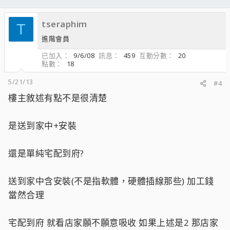
tseraphim
T
進階會員
已加入
9/6/08
訊息
459
互動分數
20
點數
18
5/21/13
#4
樓主敘述有點不是很清楚
是送到家中+安裝
還是單純宅配到府?
送到家中含安裝(不是指軟體，硬體插線那些) 加工錢
當然合理
宅配到府 就看店家願不願意吸收 如果上述是2 那店家