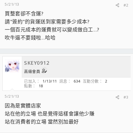
5/21/13
#2
買整套卻不含運?
請"簽約"的貨運送到家需要多少成本?
一個百元成本的運費就可以變成做白工...?
吹牛逼不要錢啦...哈哈
SKEY0912
高級會員
已加入
1/13/11
訊息
634
互動分數
2
點數
18
5/21/13
#3
因為是實體店家
站在他的立場 也是覺得這樣會讓他少賺
站在消費者的立場 當然別加最好