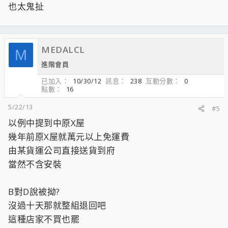
也太鬼扯
MEDALCL
M
進階會員
已加入
10/30/12
訊息
238
互動分數
0
點數
16
5/22/13
#5
以例中提到中原X屋
幾年前原X屋就萬元以上免運費
由某貨運公司直接送貨到府
當然不含安裝
B對D說被拗?
沒過十天那就整組退回吧
這種店家不買也罷