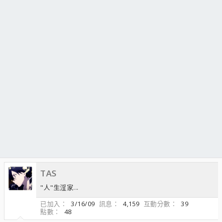
TAS
"人"生淫家...
已加入
3/16/09
訊息
4,159
互動分數
39
點數
48