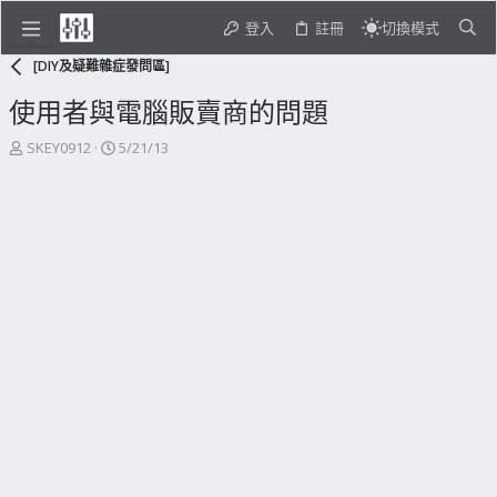
登入
註冊
切換模式
[DIY及疑難雜症發問區]
使用者與電腦販賣商的問題
主
開
SKEY0912
5/21/13
題
始
發
日
起
期
人