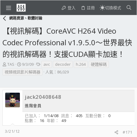
登入
註冊
切換模式
網路資源、軟體討論
【視訊解碼】CoreAVC H264 Video
Codec Professional v1.9.5.0～世界最快
的視訊解碼器！支援CUDA顯卡加速！
主
開
標
TAS
9/3/09
avc
decoder
h.264
硬體解碼
題
始
籤
視頻視訊影片解碼器
人氣：86,029
發
日
起
期
人
jack20408648
進階會員
已加入
1/14/08
訊息
405
互動分數
0
點數
16
年齡
49
3/21/12
#171