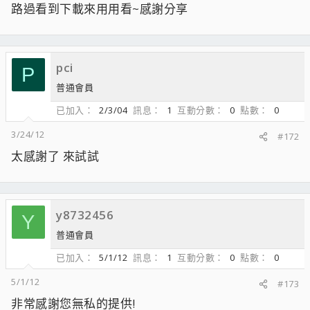
路過看到下載來用用看~感謝分享
pci
P
普通會員
已加入
2/3/04
訊息
1
互動分數
0
點數
0
3/24/12
#172
太感謝了 來試試
y8732456
Y
普通會員
已加入
5/1/12
訊息
1
互動分數
0
點數
0
5/1/12
#173
非常感謝您無私的提供!