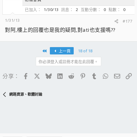
已加入
1/30/13
訊息
2
互動分數
0
點數
0
1/31/13
#177
對阿,樓上的回覆也是我的疑問,對ati也支援嗎??
First
上一頁
18 of 18
你必須登入或註冊才能在此回覆。
Facebook
X
Bluesky
LinkedIn
Reddit
Pinterest
Tumblr
WhatsApp
電子郵
連
分享：
網路資源、軟體討論