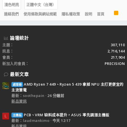
淺色明亮
正體中文（台灣）
R
連絡我們
使用條款與網站規範
隱私權政策
說明
首頁
S
S
論壇統計
主題
307,110
訊息
2,716,144
會員
217,904
新加入的會員
PRECISION
最新文章
AMD Ryzen 7 449、Ryzen 5 439 拿掉 NPU 主打更便宜的
處理器
主流筆電
最新：soothepain
26 分鐘前
新品資訊
PCB、VRM 缺料成本提升，ASUS 率先調漲主機板
主機板
L
最新：laudmankimo
今天 12:17
新品資訊