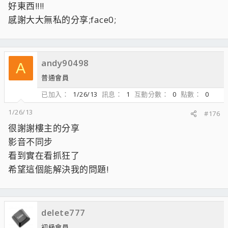
好東西!!!!
感謝大大無私的分享;face0;
andy90498
A
普通會員
已加入
1/26/13
訊息
1
互動分數
0
點數
0
1/26/13
#176
很謝謝樓主的分享
影音不同步
看到實在看抓狂了
希望這個能解決我的問題!
delete777
初級會員