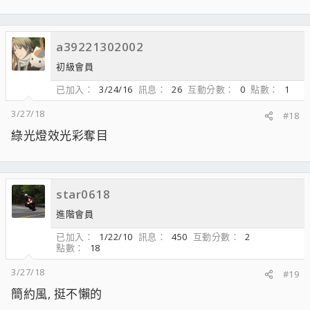
a39221302002
初級會員
已加入
3/24/16
訊息
26
互動分數
0
點數
1
3/27/18
#18
綠光燈效光彩奪目
star0618
進階會員
已加入
1/22/10
訊息
450
互動分數
2
點數
18
3/27/18
#19
簡約風, 挺不懶的