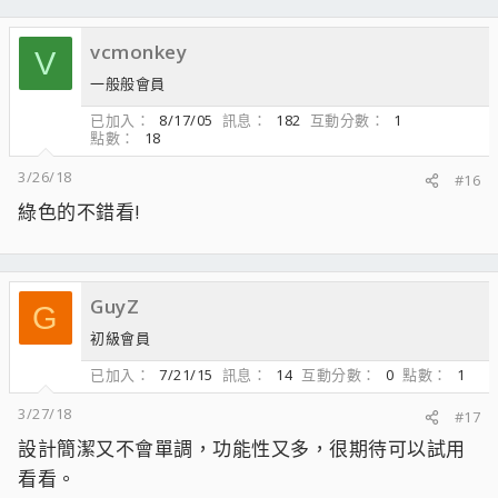
vcmonkey
V
一般般會員
已加入
8/17/05
訊息
182
互動分數
1
點數
18
3/26/18
#16
綠色的不錯看!
GuyZ
G
初級會員
已加入
7/21/15
訊息
14
互動分數
0
點數
1
3/27/18
#17
設計簡潔又不會單調，功能性又多，很期待可以試用
看看。