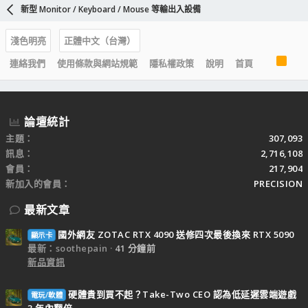
新型 Monitor / Keyboard / Mouse 等輸出入設備
淺色明亮
正體中文（台灣）
R
連絡我們
使用條款與網站規範
隱私權政策
說明
首頁
S
S
論壇統計
主題
307,093
訊息
2,716,108
會員
217,904
新加入的會員
PRECISION
最新文章
國外網友 ZOTAC RTX 4090 送修四次最後換來 RTX 5090
顯示卡
最新：soothepain
41 分鐘前
新品資訊
硬體貴到買不起？Take-Two CEO 認為低延遲雲端遊戲
電玩/軟體