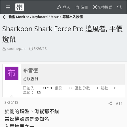
登入
註冊
切換模式
新型 Monitor / Keyboard / Mouse 等輸出入設備
Sharkoon Shark Force Pro 追風者, 平價
燈鼠
主
開
soothepain
3/26/18
題
始
發
日
起
期
布雷德
人
布
初級會員
已加入
3/1/11
訊息
32
互動分數
3
點數
8
年齡
35
3/26/18
#11
旋剛的鍵盤、滑鼠都不錯
當然機殼還是最知名
入門推薦之一