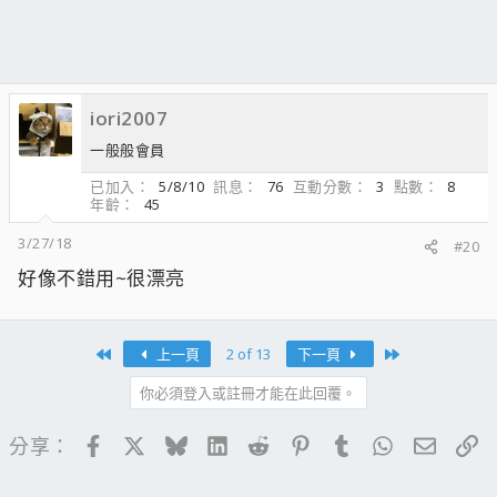
iori2007
一般般會員
已加入
5/8/10
訊息
76
互動分數
3
點數
8
年齡
45
3/27/18
#20
好像不錯用~很漂亮
First
Last
上一頁
2 of 13
下一頁
你必須登入或註冊才能在此回覆。
Facebook
X
Bluesky
LinkedIn
Reddit
Pinterest
Tumblr
WhatsApp
電子郵
連
分享：