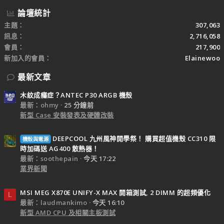
論壇統計
主題
307,063
訊息
2,716,058
會員
217,900
新加入的會員
Elainewoo
最新文章
木紋成癮症？ANTEC P30 ARGB 機殼
最新：ohmy
25 分鐘前
新型 Case 安裝發表及硬體改裝
DEEPCOOL 九州風神開學祭！ 購買超值機殼 CC310 限
機殼與電源
時加碼送 AG400 散熱器！
最新：soothepain
今天 17:22
業界新聞
MSI MEG X870E UNIFY-X MAX 開箱測試, 2 DIMM 的超頻優化
L
最新：laudmankimo
今天 16:10
新型 AMD CPU 及相關主板測試