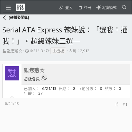
登入
註冊
切換模式
[硬體發問區]
Serial ATA Express 辣妹說：「選我！插
我！」。超級辣妹三選一
主
開
標
懟您憅☆
6/21/13
主機板
人氣：2,912
題
始
籤
發
日
起
期
懟您憅☆
懟
人
初級會員
已加入
6/21/13
訊息
8
互動分數
0
點數
0
年齡
37
6/21/13
#1