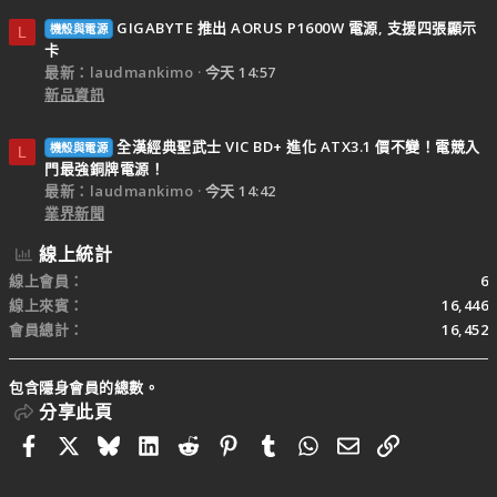
GIGABYTE 推出 AORUS P1600W 電源, 支援四張顯示
機殼與電源
L
卡
最新：laudmankimo
今天 14:57
新品資訊
全漢經典聖武士 VIC BD+ 進化 ATX3.1 價不變！電競入
機殼與電源
L
門最強銅牌電源！
最新：laudmankimo
今天 14:42
業界新聞
線上統計
線上會員
6
線上來賓
16,446
會員總計
16,452
包含隱身會員的總數。
分享此頁
Facebook
X
Bluesky
LinkedIn
Reddit
Pinterest
Tumblr
WhatsApp
電子郵件
連結