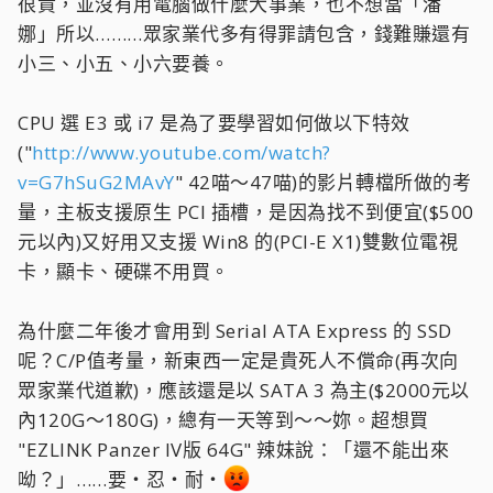
很貴，並沒有用電腦做什麼大事業，也不想當「潘
娜」所以………眾家業代多有得罪請包含，錢難賺還有
小三、小五、小六要養。
CPU 選 E3 或 i7 是為了要學習如何做以下特效
("
http://www.youtube.com/watch?
v=G7hSuG2MAvY
" 42喵～47喵)的影片轉檔所做的考
量，主板支援原生 PCI 插槽，是因為找不到便宜($500
元以內)又好用又支援 Win8 的(PCI-E X1)雙數位電視
卡，顯卡、硬碟不用買。
為什麼二年後才會用到 Serial ATA Express 的 SSD
呢？C/P值考量，新東西一定是貴死人不償命(再次向
眾家業代道歉)，應該還是以 SATA 3 為主($2000元以
內120G～180G)，總有一天等到～～妳。超想買
"EZLINK Panzer IV版 64G" 辣妹說：「還不能出來
呦？」……要‧忍‧耐‧