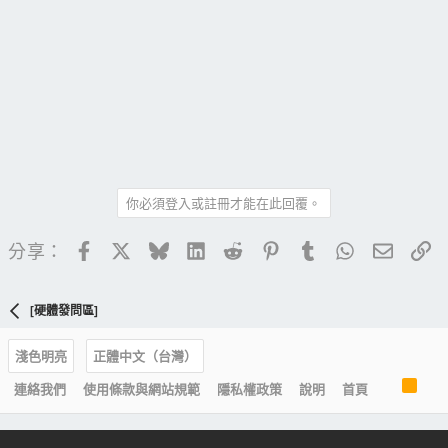
你必須登入或註冊才能在此回覆。
Facebook
X
Bluesky
LinkedIn
Reddit
Pinterest
Tumblr
WhatsApp
電子郵
連
分享：
[硬體發問區]
淺色明亮
正體中文（台灣）
R
連絡我們
使用條款與網站規範
隱私權政策
說明
首頁
S
S