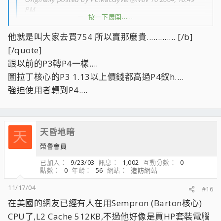
PM
按一下展開……
<!--QuoteBegin-雲姬
按一下展開……
他就是叫大家去買754 所以賣那麼貴............. [/b]
@Nov 16 2004, 10:30 PM
[/quote]
剛剛在對岸的網站看到的(奮?omputerDIY 11號時也有看
到)...S462的Sempron居然有Barton核心的版本
跟以前的P3轉P4一樣....
(SP3000+),不過台灣地區的建議售價似乎並不便宜,建議售
圖拉丁核心的P3 1.13以上價錢都高過P4釵h....
價一顆要
強迫使用者轉到P4....
NT$48xx(在C-DIY上看到的...比AthlonXP3200+還貴
:O||: ...)
按一下展開……
此外,S754的Sempron也有推出新的時脈版本,分別是
3000+(1.7GHz)與3200+(
1.9GHz).
天昏地暗
48xx...?!那為什麼不乾脆直接進軍S754..... :|||:
天
榮譽會員
有興趣的網友請自行點?..
http://www.beareyes.com.cn/2/lib/200410/01...20041
已加入
9/23/03
訊息
1,002
互動分數
0
001086.htm
點數
0
年齡
56
網站
造訪網站
11/17/04
#16
在美國的網友已經有人在用Sempron (Barton核心)
CPU了,L2 Cache 512KB,不過他好像是買HP套裝電腦