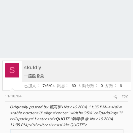
skuldly
S
一般般會員
已加入
7/6/04
訊息
60
互動分數
0
點數
6
11/18/04
#20
Originally posted by 賴同學+Nov 16 2004, 11:35 PM--></div>
<table border='0' align='center' width='95%' cellpadding='3'
cellspacing='1'><tr><td>
QUOTE
(賴同學 @ Nov 16 2004,
11:35 PM)</td></tr><tr><td id='QUOTE'>