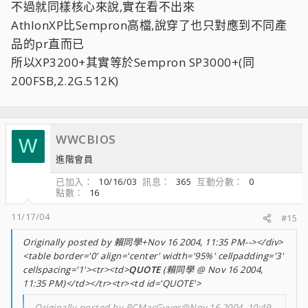
不過就同樣核心來說,實在看不出來
AthlonXP比Sempron高檔,說穿了也只對應到不同產
品的pr直而已
所以XP3200+其實等於Sempron SP3000+(同
200FSB,2.2G.512K)
WWCBIOS
W
進階會員
已加入
10/16/03
訊息
365
互動分數
0
點數
16
11/17/04
#15
Originally posted by 賴同學+Nov 16 2004, 11:35 PM--></div>
<table border='0' align='center' width='95%' cellpadding='3'
cellspacing='1'><tr><td>
QUOTE
(賴同學 @ Nov 16 2004,
11:35 PM)</td></tr><tr><td id='QUOTE'>
Originally posted by PCMacGyver@Nov 16 2004, 10:49