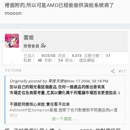
裡面附的,所以可能AMD已經偷偷供貨給系統商了
mooon
雲姬
榮譽會員
已加入
9/25/03
訊息
6,013
互動分數
31
點數
48
年齡
54
網站
造訪網站
11/17/04
#17
Originally posted by 零度天使
@Nov 17 2004, 03:18 PM
別以自己的眼光看這個產品,任何一個產品的推出皆有其
市場定位及商業考量,尤其以變化萬千的電腦市場而言更是如此 :)
不過就同樣核心來說,實在看不出來
AthlonXP比Sempron高檔,說穿了也只對應到不同產品的pr直
而已
按一下展開……
所以XP3200+其實等於Sempron SP3000+(同
200FSB,2.2G.512K)