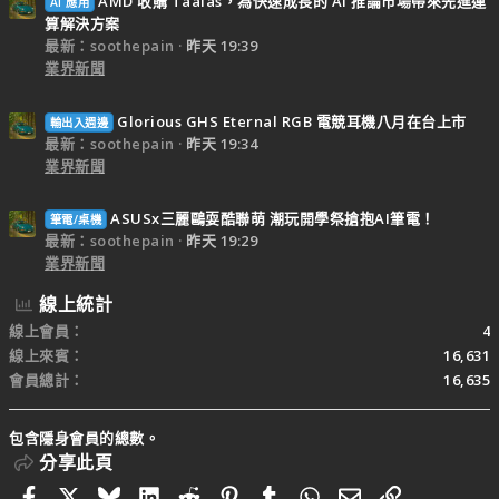
AMD 收購 Taalas，為快速成長的 AI 推論市場帶來先進運
AI 應用
算解決方案
最新：soothepain
昨天 19:39
業界新聞
Glorious GHS Eternal RGB 電競耳機八月在台上市
輸出入週邊
最新：soothepain
昨天 19:34
業界新聞
ASUSx三麗鷗耍酷聯萌 潮玩開學祭搶抱AI筆電！
筆電/桌機
最新：soothepain
昨天 19:29
業界新聞
線上統計
線上會員
4
線上來賓
16,631
會員總計
16,635
包含隱身會員的總數。
分享此頁
Facebook
X
Bluesky
LinkedIn
Reddit
Pinterest
Tumblr
WhatsApp
電子郵件
連結