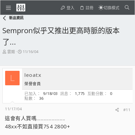
登入
註冊
切換模式
新品資訊
Sempron似乎又推出更高時脈的版本
了...
主
開
雲姬
11/16/04
題
始
發
日
起
期
leoatx
人
L
榮譽會員
已加入
9/18/03
訊息
1,775
互動分數
0
點數
36
11/17/04
#11
這會有人買嗎.....................
48xx不如直接買754 2800+