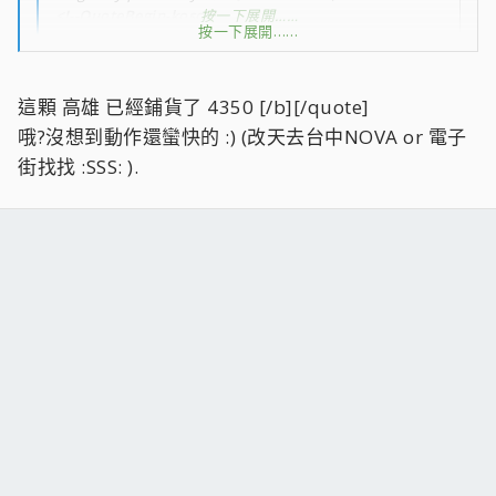
<!--QuoteBegin-koscsi
按一下展開……
按一下展開……
@Nov 17 2004, 12:19 AM
這會有市場嗎.....
這顆 高雄 已經鋪貨了 4350 [/b][/quote]
至少目前應該沒有什麼人會買吧..
按一下展開……
哦?沒想到動作還蠻快的 :) (改天去台中NOVA or 電子
街找找 :SSS: ).
您想買都還買不到咧 :P ...拙者也是這個月才看到AMD低階處理
器推出時程表多出Sempron3000+而已,這也就代表...想要買到
這款(假如有生產並上市)CPU最快至少要到今年12月底 B) .