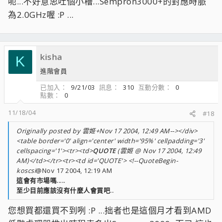
呃...不好意思吐個小槽...Sempron3000+的對應時脈
為2.0GHz喔 :P ...
kisha
K
進階會員
已加入
9/21/03
訊息
310
互動分數
0
點數
0
11/18/04
#18
Originally posted by 雲姬+Nov 17 2004, 12:49 AM--></div>
<table border='0' align='center' width='95%' cellpadding='3'
cellspacing='1'><tr><td>
QUOTE
(雲姬 @ Nov 17 2004, 12:49
AM)</td></tr><tr><td id='QUOTE'> <!--QuoteBegin-
koscsi
@Nov 17 2004, 12:19 AM
這會有市場嗎.....
至少目前應該沒有什麼人會買吧..
您想買都還買不到咧 :P ...拙者也是這個月才看到AMD