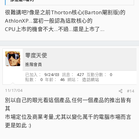
很難講吧?像是之前Thorton核心(Barton閹割版)的
AthlonXP...當初一般認為這款核心的
CPU上市的機會不大...不過...還是上市了...
零度天使
進階會員
已加入
9/24/03
訊息
427
互動分數
0
點數
0
年齡
46
網站
造訪網站
11/17/04
#14
別以自己的眼光看這個產品,任何一個產品的推出皆有
其
市場定位及商業考量,尤其以變化萬千的電腦市場而言
更是如此 :)