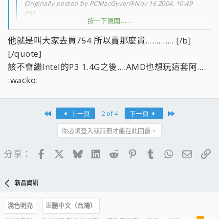
Originally posted by PCMacGyver@Nov 16 2004, 10:49
PM
按一下展開……
<!--QuoteBegin-雲姬
按一下展開……
他就是叫大家去買754 所以賣那麼貴............. [/b]
@Nov 16 2004, 10:30 PM
[/quote]
剛剛在對岸的網站看到的(奮?omputerDIY 11號時也有看
到)...S462的Sempron居然有Barton核心的版本
該不會繼Intel的P3 1.4G之後....AMD也想玩這套阿....
(SP3000+),不過台灣地區的建議售價似乎並不便宜,建議售
:wacko:
價一顆要
NT$48xx(在C-DIY上看到的...比AthlonXP3200+還貴
:O||: ...)
按一下展開……
First
Last
此外,S754的Sempron也有推出新的時脈版本,分別是
上一頁
2 of 4
下一頁
3000+(1.7GHz)與3200+(
你必須登入或註冊才能在此回覆。
1.9GHz).
48xx...?!那為什麼不乾脆直接進軍S754..... :|||:
Facebook
X
Bluesky
LinkedIn
Reddit
Pinterest
Tumblr
WhatsApp
電子郵
連
有興趣的網友請自行點?..
分享：
http://www.beareyes.com.cn/2/lib/200410/01...20041
001086.htm
新品資訊
淺色明亮
正體中文（台灣）