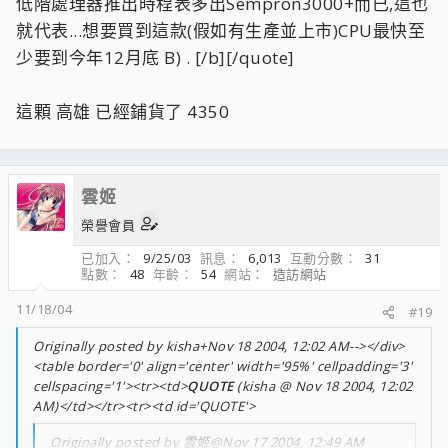
低階處理器推出時程表多出Sempron3000+而已,這也
就代表...想要買到這款(假如有生產並上市)CPU最快至
少要到今年12月底 B) . [/b][/quote]
這顆 高雄 已經鋪貨了 4350
雲姬
榮譽會員
已加入
9/25/03
訊息
6,013
互動分數
31
點數
48
年齡
54
網站
造訪網站
11/18/04
#19
Originally posted by kisha+Nov 18 2004, 12:02 AM--></div>
<table border='0' align='center' width='95%' cellpadding='3'
cellspacing='1'><tr><td>
QUOTE
(kisha @ Nov 18 2004, 12:02
AM)</td></tr><tr><td id='QUOTE'>
Originally posted by 雲姬@Nov 17 2004, 12:49 AM