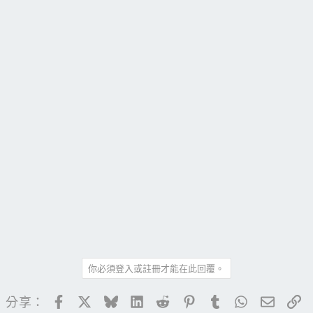
你必須登入或註冊才能在此回覆。
Facebook
X
Bluesky
LinkedIn
Reddit
Pinterest
Tumblr
WhatsApp
電子郵
連
分享：