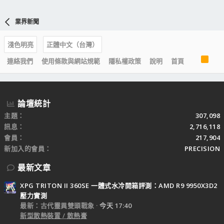
業界新聞
淺色明亮
正體中文（台灣）
R
連絡我們
使用條款與網站規範
隱私權政策
說明
首頁
S
S
論壇統計
主題
307,098
訊息
2,716,118
會員
217,904
新加入的會員
PRECISION
最新文章
XPG TRITON II 360SE 一體式水冷開箱評測：AMD R9 9950X3D2
壓力實測
最新：古代靈異雙頭戰象
今天 17:40
新型散熱裝置 / 散熱膏