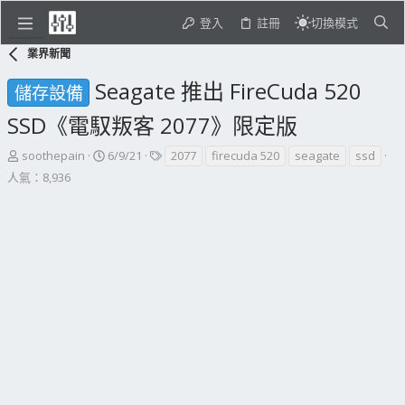
登入
註冊
切換模式
業界新聞
Seagate 推出 FireCuda 520
儲存設備
SSD《電馭叛客 2077》限定版
主
開
標
soothepain
6/9/21
2077
firecuda 520
seagate
ssd
題
始
籤
人氣：8,936
發
日
起
期
人