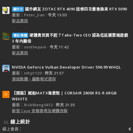
國外網友 ZOTAC RTX 4090 送修四次最後換來 RTX 5090
顯示卡
最新：Peter_Jian
今天 13:03
新品資訊
硬體貴到買不起？Take-Two CEO 認為低延遲雲端遊戲
電玩/軟體
3 年內翻倍
最新：soothepain
今天 11:42
新品資訊
NVIDIA GeForce Vulkan Developer Driver 596.99 WHQL
最新：mhp1120
昨天 21:57
測試軟體、驅動程式提供
【開箱】賊船MATX海景殼 | CORSAIR 2800X RS-R ARGB
R
WEHITE
最新：RickWang0412
昨天 21:35
新型 Case 安裝發表及硬體改裝
線上統計
線上會員
6