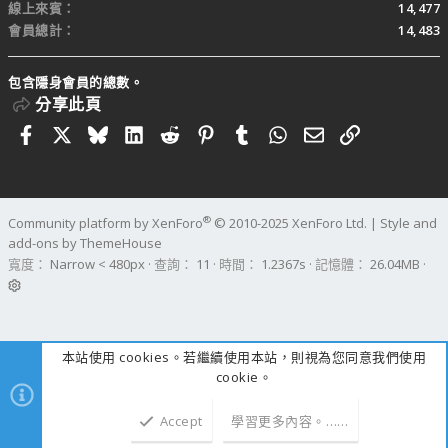
線上來賓
14,477
會員總計
14,483
包含隱身會員的總數。
分享此頁
Facebook
X
Bluesky
LinkedIn
Reddit
Pinterest
Tumblr
WhatsApp
電子郵件
連結
®
Community platform by XenForo
© 2010-2025 XenForo Ltd.
|
Style and
add-ons by ThemeHouse
寬度
查詢
11
時間
1.2367s
記憶體
26.04MB
本站使用 cookies。若繼續使用本站，則視為您同意我們使用
cookie。
Accept
學習更多內容。……
上方
下方