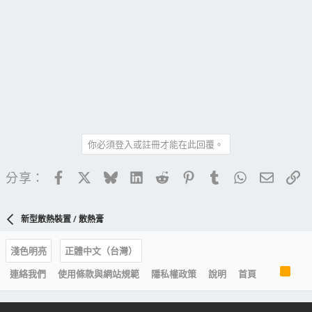
你必須登入或註冊才能在此回覆。
Facebook
X
Bluesky
LinkedIn
Reddit
Pinterest
Tumblr
WhatsApp
電子郵
連
分享：
新型散熱裝置 / 散熱膏
淺色明亮
正體中文（台灣）
R
連絡我們
使用條款與網站規範
隱私權政策
說明
首頁
S
S