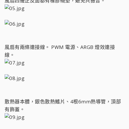
風扇四邊正反面都有橡膠襯墊，避免共振音。
風扇有兩條連接線。 PWM 電源、ARGB 燈效連接
線。
散熱器本體，銀色散熱鰭片、4根6mm熱導管，頂部
有飾蓋。