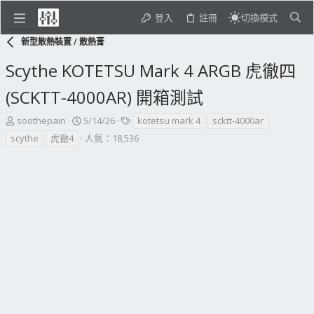
登入
註冊
切換模式
新型散熱裝置 / 散熱膏
Scythe KOTETSU Mark 4 ARGB 虎徹四
(SCKTT-4000AR) 開箱測試
主
開
標
soothepain
5/14/26
kotetsu mark 4
scktt-4000ar
題
始
籤
scythe
虎徹4
人氣：18,536
發
日
起
期
人