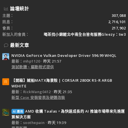
論壇統計
主題
307,088
訊息
2,716,101
會員
217,902
新加入的會員
喝茶找小錦鯉北中南全台皆有服務Gleezy：tw3
最新文章
NVIDIA GeForce Vulkan Developer Driver 596.99 WHQL
最新：mhp1120
昨天 21:57
測試軟體、驅動程式提供
【開箱】賊船MATX海景殼 | CORSAIR 2800X RS-R ARGB
R
WEHITE
最新：RickWang0412
昨天 21:35
新型 Case 安裝發表及硬體改裝
AMD 收購 Taalas，為快速成長的 AI 推論市場帶來先進運
AI 應用
算解決方案
最新：soothepain
昨天 19:39