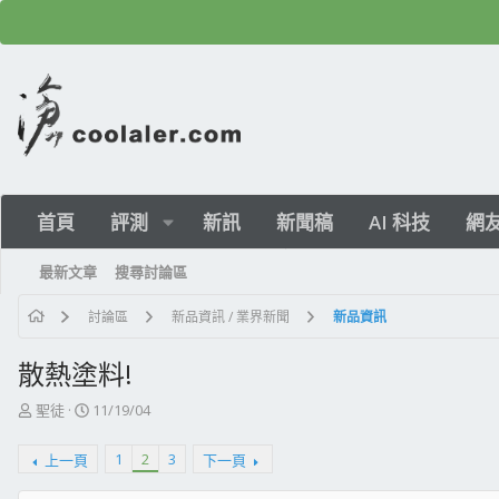
首頁
評測
新訊
新聞稿
AI 科技
網
最新文章
搜尋討論區
討論區
新品資訊 / 業界新聞
新品資訊
散熱塗料!
主
開
聖徒
11/19/04
題
始
發
日
1
2
3
上一頁
下一頁
起
期
人