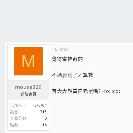
11/19/04
M
覺得蠻神奇的
不過要測了才算數
mouse329
有大大想當白老鼠嗎? :co: :co:
進階會員
已加入
3/6/04
訊息
715
互動分數
0
點數
16