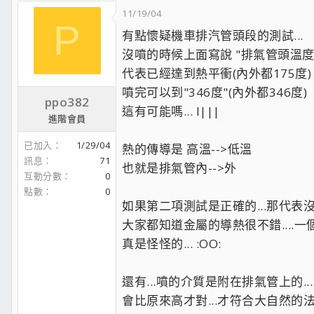
11/19/04
P
有點懷疑機車排汽管頭段的測試...
沒噴的時候上面寫說 "排氣管頭溫度
代表已經達到熱平衝(內外都175度)
噴完可以到"346度"(內外都346度)
ppo382
這有可能嗎... l|||
進階會員
已加入
1/29/04
熱的傳導是 高溫-->低溫
訊息
71
也就是排氣管內-->外
互動分數
0
點數
0
如果第二項測試是正確的...那代表沒噴
大家都知道金屬的導熱很不錯....一個
真是怪怪的... :OO:
還有...噴的介質是附在排氣管上的..
會比原來高才對...才符合大自然的