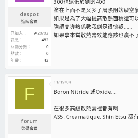
300也還低於銅的400
塗在上面不是又多了層熱阻妨礙空
despot
如果是為了大幅提高散熱面積還可以理解
進階會員
強調高導熱係數我倒是很懷疑......
已加入
9/20/03
如果拿來當散熱膏效能應該也贏不
訊息
482
互動分數
0
點數
0
年齡
43
11/19/04
F
Boron Nitride 或Oxide....
在很多高級散熱膏裡都有啊
AS5, Creamatique, Shin Etsu 
forum
榮譽會員