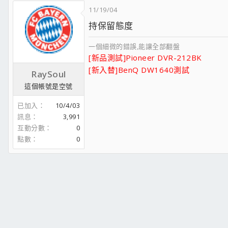
11/19/04
持保留態度
一個細微的錯誤,能讓全部翻盤
[新品測試]Pioneer DVR-212BK
[新入替]BenQ DW1640測試
RaySoul
這個帳號是空號
已加入
10/4/03
訊息
3,991
互動分數
0
點數
0