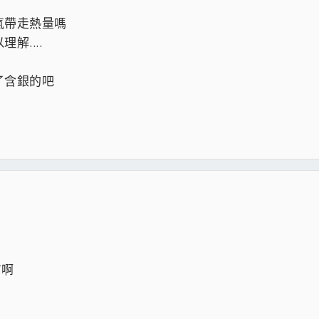
氣帶走熱量嗎
....
了含銀的吧
都有啊