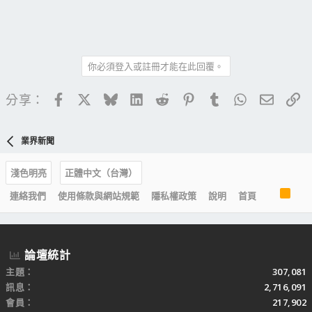
你必須登入或註冊才能在此回覆。
Facebook
X
Bluesky
LinkedIn
Reddit
Pinterest
Tumblr
WhatsApp
電子郵
連
分享：
業界新聞
淺色明亮
正體中文（台灣）
R
連絡我們
使用條款與網站規範
隱私權政策
說明
首頁
S
S
論壇統計
主題
307,081
訊息
2,716,091
會員
217,902