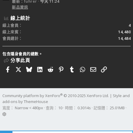
最新：fuhrer
今天 11:24
新品資訊
線上統計
線上會員
4
線上來賓
14,480
會員總計
14,484
包含隱身會員的總數。
分享此頁
Facebook
X
Bluesky
LinkedIn
Reddit
Pinterest
Tumblr
WhatsApp
電子郵件
連結
®
Community platform by XenForo
© 2010-2025 XenForo Ltd.
|
Style and
add-ons by ThemeHouse
寬度
查詢
10
時間
0.3014s
記憶體
25.01MB