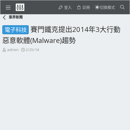
登入
註冊
切換模式
業界新聞
賽門鐵克提出2014年3大行動
電子科技
惡意軟體(Malware)趨勢
主
開
adrien
2/25/14
題
始
發
日
起
期
人