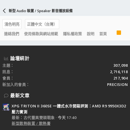
新型 Audio 裝置 / Speaker 影音播放設備
淺色明亮
正體中文（台灣）
R
連絡我們
使用條款與網站規範
隱私權政策
說明
首頁
S
S
論壇統計
主題
307,098
訊息
2,716,118
會員
217,904
新加入的會員
PRECISION
最新文章
XPG TRITON II 360SE 一體式水冷開箱評測：AMD R9 9950X3D2
壓力實測
最新：古代靈異雙頭戰象
今天 17:40
新型散熱裝置 / 散熱膏