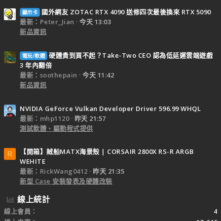
國外網友 ZOTAC RTX 4090 送修四次最後換來 RTX 5090
顯示卡
最新：Peter_Jian
今天 13:03
新品資訊
硬體貴到買不起？Take-Two CEO 認為低延遲雲端遊戲
電玩/軟體
3 年內翻倍
最新：soothepain
今天 11:42
新品資訊
NVIDIA GeForce Vulkan Developer Driver 596.99 WHQL
最新：mhp1120
昨天 21:57
測試軟體、驅動程式提供
【開箱】賊船MATX海景殼 | CORSAIR 2800X RS-R ARGB
R
WEHITE
最新：RickWang0412
昨天 21:35
新型 Case 安裝發表及硬體改裝
線上統計
線上會員
4