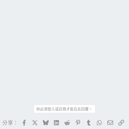
你必須登入或註冊才能在此回覆。
Facebook
X
Bluesky
LinkedIn
Reddit
Pinterest
Tumblr
WhatsApp
電子郵
連
分享：