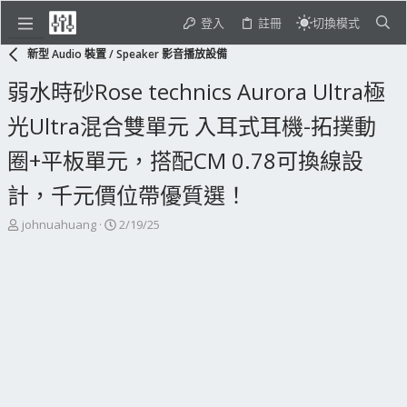
登入
註冊
切換模式
新型 Audio 裝置 / Speaker 影音播放設備
弱水時砂Rose technics Aurora Ultra極
光Ultra混合雙單元 入耳式耳機-拓撲動
圈+平板單元，搭配CM 0.78可換線設
計，千元價位帶優質選！
主
開
johnuahuang
2/19/25
題
始
發
日
起
期
人