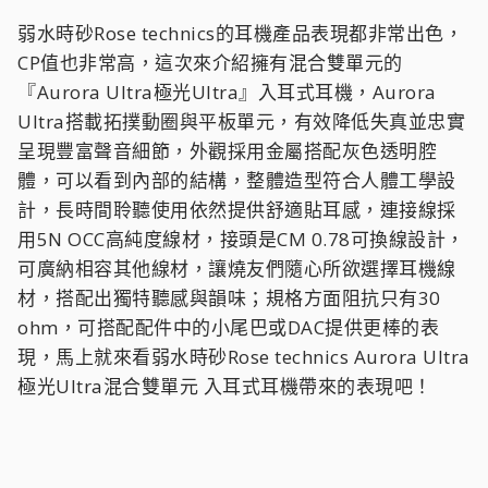
弱水時砂Rose technics的耳機產品表現都非常出色，
CP值也非常高，這次來介紹擁有混合雙單元的
『Aurora Ultra極光Ultra』入耳式耳機，Aurora
Ultra搭載拓撲動圈與平板單元，有效降低失真並忠實
呈現豐富聲音細節，外觀採用金屬搭配灰色透明腔
體，可以看到內部的結構，整體造型符合人體工學設
計，長時間聆聽使用依然提供舒適貼耳感，連接線採
用5N OCC高純度線材，接頭是CM 0.78可換線設計，
可廣納相容其他線材，讓燒友們隨心所欲選擇耳機線
材，搭配出獨特聽感與韻味；規格方面阻抗只有30
ohm，可搭配配件中的小尾巴或DAC提供更棒的表
現，馬上就來看弱水時砂Rose technics Aurora Ultra
極光Ultra混合雙單元 入耳式耳機帶來的表現吧！