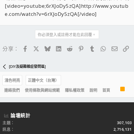
[video=youtube;6rXJoDy5zQA]http://www.youtub
e.com/watch?v=6rXJoDy5zQA[/video]
你必須登入或註冊才能在此回覆。
Facebook
X
Bluesky
LinkedIn
Reddit
Pinterest
Tumblr
WhatsApp
電子郵
連
分享：
[DIY及疑難雜症發問區]
淺色明亮
正體中文（台灣）
R
連絡我們
使用條款與網站規範
隱私權政策
說明
首頁
S
S
論壇統計
主題
307,103
訊息
2,716,131