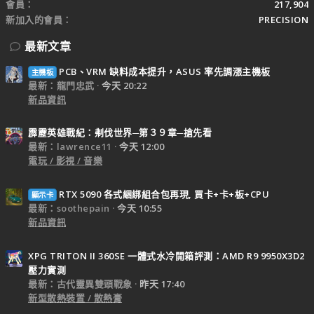
會員
217,904
新加入的會員
PRECISION
最新文章
PCB、VRM 缺料成本提升，ASUS 率先調漲主機板
主機板
最新：龍門忠武
今天 20:22
新品資訊
霹靂英雄戰紀：刜伐世界─第３９章─搶先看
最新：lawrence11
今天 12:00
電玩 / 影視 / 音樂
RTX 5090 各式綑綁組合包再現, 買卡+卡+板+CPU
顯示卡
最新：soothepain
今天 10:55
新品資訊
XPG TRITON II 360SE 一體式水冷開箱評測：AMD R9 9950X3D2
壓力實測
最新：古代靈異雙頭戰象
昨天 17:40
新型散熱裝置 / 散熱膏