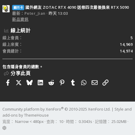
國外網友 ZOTAC RTX 4090 送修四次最後換來 RTX 5090
顯示卡
最新：Peter_Jian
昨天 13:03
新品資訊
線上統計
線上會員
5
線上來賓
14,969
會員總計
14,974
包含隱身會員的總數。
分享此頁
Facebook
X
Bluesky
LinkedIn
Reddit
Pinterest
Tumblr
WhatsApp
電子郵件
連結
®
Community platform by XenForo
© 2010-2025 XenForo Ltd.
|
Style and
add-ons by ThemeHouse
寬度
查詢
10
時間
0.3043s
記憶體
25.02MB