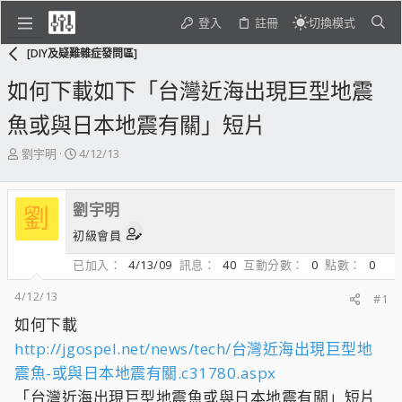
登入
註冊
切換模式
[DIY及疑難雜症發問區]
如何下載如下「台灣近海出現巨型地震
魚或與日本地震有關」短片
主
開
劉宇明
4/12/13
題
始
發
日
起
期
劉宇明
劉
人
初級會員
已加入
4/13/09
訊息
40
互動分數
0
點數
0
4/12/13
#1
如何下載
http://jgospel.net/news/tech/台灣近海出現巨型地
震魚-或與日本地震有關.c31780.aspx
「台灣近海出現巨型地震魚或與日本地震有關」短片