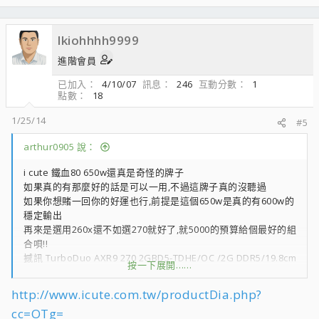
lkiohhhh9999
進階會員
已加入
4/10/07
訊息
246
互動分數
1
點數
18
1/25/14
#5
arthur0905 說：
i cute 鐵血80 650w還真是奇怪的牌子
如果真的有那麼好的話是可以一用,不過這牌子真的沒聽過
如果你想賭一回你的好運也行,前提是這個650w是真的有600w的
穩定輸出
再來是選用260x還不如選270就好了,就5000的預算給個最好的組
合唄!!
撼訊 TurboDuo AXR9 270 2GBD5-TDHE/OC /2G DDR5/19.8cm
按一下展開……
1 4990
華碩 R9 270-DC2OC-2GD5/2G DDR5/4年【春節拚首殺大跳
http://www.icute.com.tw/productDia.php?
水】 1 5490
cc=OTg=
微星 R9 270 GAMING 2G DDR5/26.6cm【春節限量特價】 1