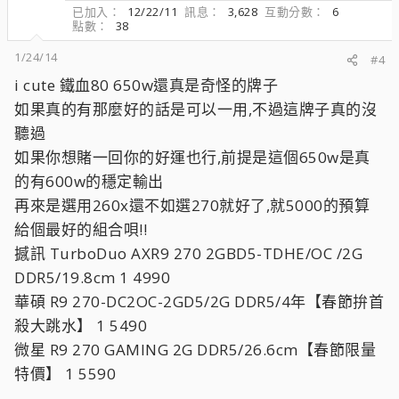
已加入
12/22/11
訊息
3,628
互動分數
6
點數
38
1/24/14
#4
i cute 鐵血80 650w還真是奇怪的牌子
如果真的有那麼好的話是可以一用,不過這牌子真的沒
聽過
如果你想賭一回你的好運也行,前提是這個650w是真
的有600w的穩定輸出
再來是選用260x還不如選270就好了,就5000的預算
給個最好的組合唄!!
撼訊 TurboDuo AXR9 270 2GBD5-TDHE/OC /2G
DDR5/19.8cm 1 4990
華碩 R9 270-DC2OC-2GD5/2G DDR5/4年【春節拚首
殺大跳水】 1 5490
微星 R9 270 GAMING 2G DDR5/26.6cm【春節限量
特價】 1 5590