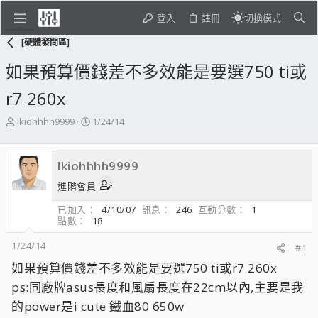
登入
註冊
切換模式
[硬體發問區]
如果預算價錢差不多效能是要選750 ti或
r7 260x
主
開
lkiohhhh9999
1/24/14
題
始
發
日
起
期
lkiohhhh9999
人
進階會員
已加入
4/10/07
訊息
246
互動分數
1
點數
18
1/24/14
#1
如果預算價錢差不多效能是要選750 ti或r7 260x
ps:同廠牌asus長度和風扇長度在22cm以內,主要是我
的power是i cute 鐵血80 650w