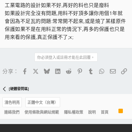
工業電路的設計如果不好,再好的料也只是廢料
如果設計完全沒有問題,用料不好頂多讓你用個1年就
會因為不足瓦的問題:常常開不起來,或是燒了某樣原件
保護如果不是在用料正常的情況下,再多的保護也只是
用來看的保護,真正保護不了;x;
你必須登入或註冊才能在此回覆。
Facebook
X
Bluesky
LinkedIn
Reddit
Pinterest
Tumblr
WhatsApp
電子郵
連
分享：
[硬體發問區]
淺色明亮
正體中文（台灣）
R
連絡我們
使用條款與網站規範
隱私權政策
說明
首頁
S
S