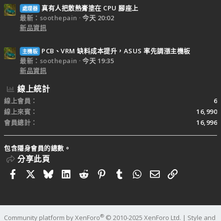
真有人把散熱膏塗在 CPU 腳座上
處理器
最新：soothepain
今天 20:02
新品資訊
PCB、VRM 缺料成本提升，ASUS 率先調漲主機板
主機板
最新：soothepain
今天 19:35
新品資訊
線上統計
線上會員
6
線上來賓
16,990
會員總計
16,996
包含隱身會員的總數。
分享此頁
Facebook
X
Bluesky
LinkedIn
Reddit
Pinterest
Tumblr
WhatsApp
電子郵件
連結
®
Community platform by XenForo
© 2010-2025 XenForo Ltd.
|
Style and