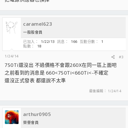
caramel623
一般般會員
已加入
1/22/13
訊息
166
互動分數
1
點數
18
1/24/14
#3
750Ti還沒出 不過價格不會跟260X在同一區上面吧
之前看到的消息是 660<750Ti<660Ti<-不確定
還沒正式發表 都還說不太準
最後編輯：
1/24/14
arthur0905
榮譽會員