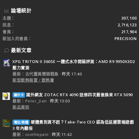
論壇統計
主題
307,100
訊息
2,716,123
會員
217,904
新加入的會員
PRECISION
最新文章
XPG TRITON II 360SE 一體式水冷開箱評測：AMD R9 9950X3D2
壓力實測
最新：古代靈異雙頭戰象
昨天 17:40
新型散熱裝置 / 散熱膏
國外網友 ZOTAC RTX 4090 送修四次最後換來 RTX 5090
顯示卡
最新：Peter_Jian
昨天 13:03
新品資訊
硬體貴到買不起？Take-Two CEO 認為低延遲雲端遊戲
電玩/軟體
3 年內翻倍
最新：soothepain
昨天 11:42