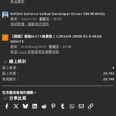
新品資訊
NVIDIA GeForce Vulkan Developer Driver 596.99 WHQL
最新：mhp1120
星期五，21:57
測試軟體、驅動程式提供
【開箱】賊船MATX海景殼 | CORSAIR 2800X RS-R ARGB
R
WEHITE
最新：RickWang0412
星期五，21:35
新型 Case 安裝發表及硬體改裝
線上統計
線上會員
4
線上來賓
20,744
會員總計
20,748
包含隱身會員的總數。
分享此頁
Facebook
X
Bluesky
LinkedIn
Reddit
Pinterest
Tumblr
WhatsApp
電子郵件
連結