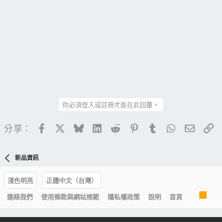
你必須登入或註冊才能在此回覆。
Facebook
X
Bluesky
LinkedIn
Reddit
Pinterest
Tumblr
WhatsApp
電子郵
連
分享：
新品資訊
淺色明亮
正體中文（台灣）
R
連絡我們
使用條款與網站規範
隱私權政策
說明
首頁
S
S