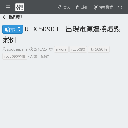
登入
註冊
切換模式
新品資訊
RTX 5090 FE 出現電源連接熔毀
顯示卡
案例
主
開
標
soothepain
2/10/25
nvidia
rtx 5090
rtx 5090 fe
題
始
籤
rtx 5090災情
人氣：6,681
發
日
起
期
人