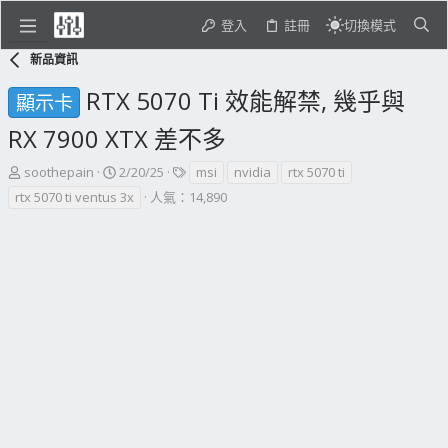
登入
註冊
切換模式
新品資訊
RTX 5070 Ti 效能解禁, 幾乎與
顯示卡
RX 7900 XTX 差不多
主
開
標
soothepain
2/20/25
msi
nvidia
rtx 5070 ti
題
始
籤
rtx 5070 ti ventus 3x
人氣：14,890
發
日
起
期
人