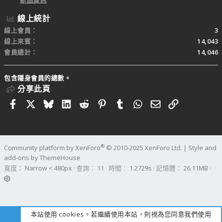
新品資訊
線上統計
線上會員
3
線上來賓
14,043
會員總計
14,046
包含隱身會員的總數。
分享此頁
Facebook
X
Bluesky
LinkedIn
Reddit
Pinterest
Tumblr
WhatsApp
電子郵件
連結
®
Community platform by XenForo
© 2010-2025 XenForo Ltd.
|
Style and
add-ons by ThemeHouse
寬度
查詢
11
時間
1.2729s
記憶體
26.11MB
本站使用 cookies。若繼續使用本站，則視為您同意我們使用