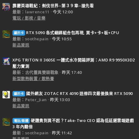
霹靂英雄戰紀：刜伐世界─第３９章─搶先看
最新：lawrence11
今天 12:00
電玩 / 影視 / 音樂
RTX 5090 各式綑綁組合包再現, 買卡+卡+板+CPU
顯示卡
最新：soothepain
今天 10:55
新品資訊
XPG TRITON II 360SE 一體式水冷開箱評測：AMD R9 9950X3D2
壓力實測
最新：古代靈異雙頭戰象
昨天 17:40
新型散熱裝置 / 散熱膏
國外網友 ZOTAC RTX 4090 送修四次最後換來 RTX 5090
顯示卡
最新：Peter_Jian
昨天 13:03
新品資訊
硬體貴到買不起？Take-Two CEO 認為低延遲雲端遊戲
電玩/軟體
3 年內翻倍
最新：soothepain
昨天 11:42