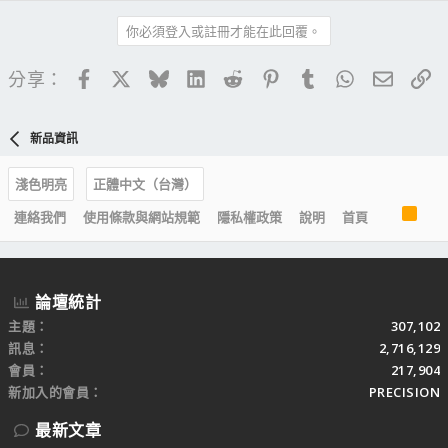
你必須登入或註冊才能在此回覆。
Facebook
X
Bluesky
LinkedIn
Reddit
Pinterest
Tumblr
WhatsApp
電子郵
連
分享：
新品資訊
淺色明亮
正體中文（台灣）
R
連絡我們
使用條款與網站規範
隱私權政策
說明
首頁
S
S
論壇統計
主題
307,102
訊息
2,716,129
會員
217,904
新加入的會員
PRECISION
最新文章