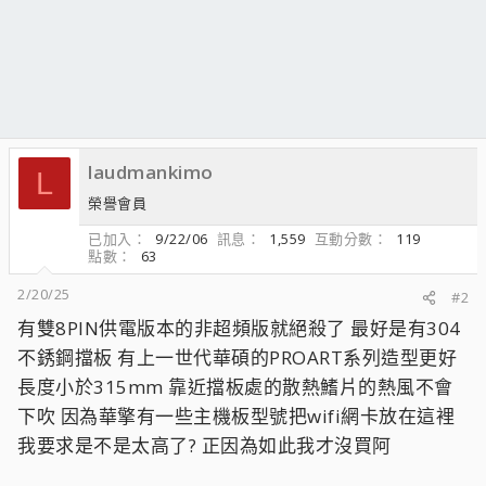
laudmankimo
L
榮譽會員
已加入
9/22/06
訊息
1,559
互動分數
119
點數
63
2/20/25
#2
有雙8PIN供電版本的非超頻版就絕殺了 最好是有304
不銹鋼擋板 有上一世代華碩的PROART系列造型更好
長度小於315mm 靠近擋板處的散熱鰭片的熱風不會
下吹 因為華擎有一些主機板型號把wifi網卡放在這裡
我要求是不是太高了? 正因為如此我才沒買阿