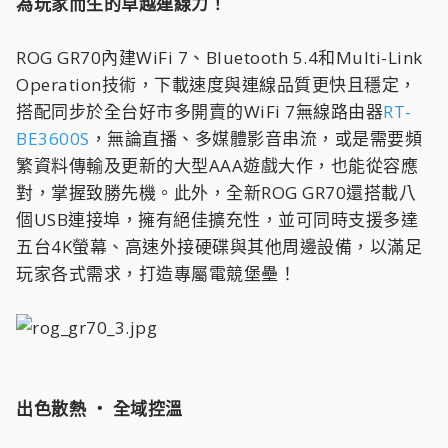
為玩家而生的卓越連線力！
ROG GR70內建WiFi 7、Bluetooth 5.4和Multi-Link
Operation技術，下載速度與連線品質更快且穩定，
搭配同步於全台好市多開賣的WiFi 7無線路由器
RT-
BE3600S
，無論直播、多媒體影音串流，或是需要頻
繁資料傳輸及更新的大型AAA遊戲大作，也能從容應
對，掌握致勝先機。此外，全新ROG GR70還搭載八
個USB連接埠，擁有絕佳擴充性，並可同時支援多達
五台4K螢幕、高速外接硬碟與其他周邊設備，以滿足
玩家各式需求，打造專屬電競堡壘！
出色散熱 ‧ 全域控溫