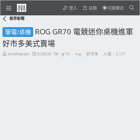
登入
註冊
切換模式
業界新聞
ROG GR70 電競迷你桌機進軍
筆電/桌機
好市多美式賣場
主
開
標
soothepain
5/28/26
gr70
rog
好市多
人氣：3,177
題
始
籤
發
日
起
期
人