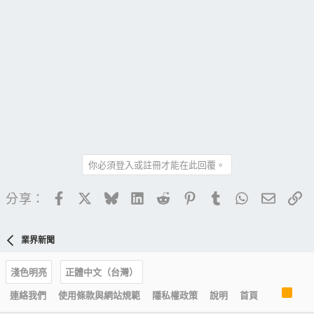
你必須登入或註冊才能在此回覆。
Facebook
X
Bluesky
LinkedIn
Reddit
Pinterest
Tumblr
WhatsApp
電子郵
連
分享：
業界新聞
淺色明亮
正體中文（台灣）
R
連絡我們
使用條款與網站規範
隱私權政策
說明
首頁
S
S