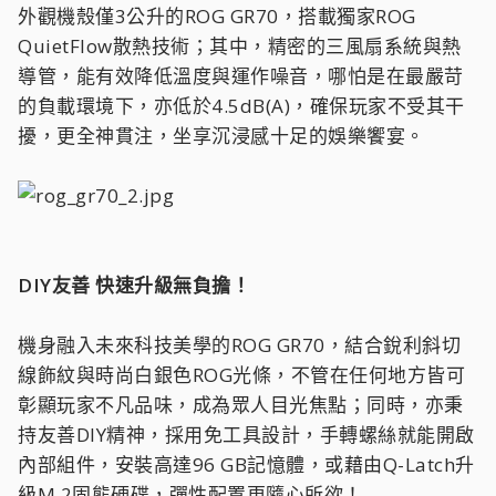
外觀機殼僅3公升的ROG GR70，搭載獨家ROG
QuietFlow散熱技術；其中，精密的三風扇系統與熱
導管，能有效降低溫度與運作噪音，哪怕是在最嚴苛
的負載環境下，亦低於4.5dB(A)，確保玩家不受其干
擾，更全神貫注，坐享沉浸感十足的娛樂饗宴。
DIY友善 快速升級無負擔！
機身融入未來科技美學的ROG GR70，結合銳利斜切
線飾紋與時尚白銀色ROG光條，不管在任何地方皆可
彰顯玩家不凡品味，成為眾人目光焦點；同時，亦秉
持友善DIY精神，採用免工具設計，手轉螺絲就能開啟
內部組件，安裝高達96 GB記憶體，或藉由Q-Latch升
級M.2固態硬碟，彈性配置更隨心所欲！