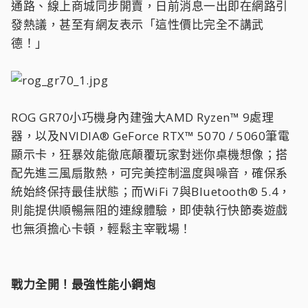
通路、線上商城同步開賣，日前消息一出即在網路引
發熱議，甚至有網友表示「這性價比完全不講武
德！」
ROG GR70小巧機身內建強大AMD Ryzen™ 9處理
器，以及NVIDIA® GeForce RTX™ 5070 / 5060筆電
顯示卡，狂暴效能徹底顛覆玩家對迷你桌機想像；搭
配先進三風扇散熱，可完美控制溫度與噪音，確保系
統始終保持最佳狀態；而WiFi 7與Bluetooth® 5.4，
則能提供順暢無阻的連線體驗，即使執行快節奏遊戲
也無須擔心卡頓，輕鬆主宰戰場！
戰力全開！最強性能小鋼炮