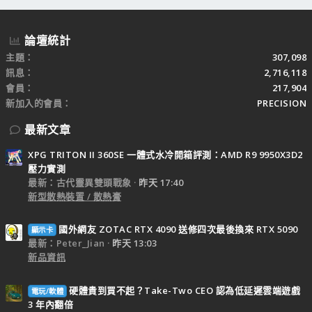
論壇統計
主題
307,098
訊息
2,716,118
會員
217,904
新加入的會員
PRECISION
最新文章
XPG TRITON II 360SE 一體式水冷開箱評測：AMD R9 9950X3D2
壓力實測
最新：古代靈異雙頭戰象
昨天 17:40
新型散熱裝置 / 散熱膏
國外網友 ZOTAC RTX 4090 送修四次最後換來 RTX 5090
顯示卡
最新：Peter_Jian
昨天 13:03
新品資訊
硬體貴到買不起？Take-Two CEO 認為低延遲雲端遊戲
電玩/軟體
3 年內翻倍