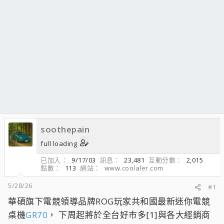
soothepain
full loading
已加入
9/17/03
訊息
23,481
互動分數
2,015
點數
113
網站
www.coolaler.com
5/28/26
#1
華碩旗下電競領導品牌ROG玩家共和國最新迷你電競
桌機
GR70
， 下周起將於全台好市多[1]與各大經銷商