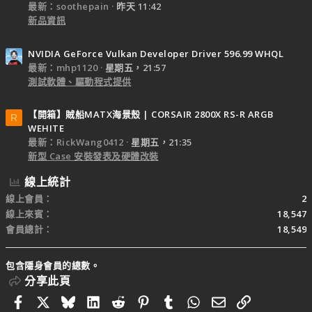
最新：soothepain
昨天 11:42
新品資訊
NVIDIA GeForce Vulkan Developer Driver 596.99 WHQL
最新：mhp1120
星期五，21:57
測試軟體、驅動程式提供
【開箱】賊船MATX海景殼 | CORSAIR 2800X RS-R ARGB
R
WEHITE
最新：RickWang0412
星期五，21:35
新型 Case 安裝發表及硬體改裝
線上統計
線上會員
2
線上來賓
18,547
會員總計
18,549
包含隱身會員的總數。
分享此頁
Facebook
X
Bluesky
LinkedIn
Reddit
Pinterest
Tumblr
WhatsApp
電子郵件
連結