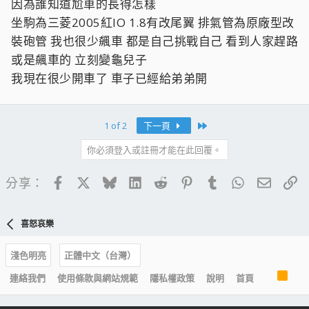
因為誰知道尬車的長得怎樣
坐駒為三菱2005紅IO 1.8有改尾翼 排氣管為原廠型改
裝砲管 我也很少飆車 都是自己挑戰自己 看到人家趕路
或是飆車的 立刻變龜兒子
我現在很少開車了 車子已經給弟弟開
Last
1 of 2
下一頁
你必須登入或註冊才能在此回覆。
Facebook
X
Bluesky
LinkedIn
Reddit
Pinterest
Tumblr
WhatsApp
電子郵
連
分享：
喜怒哀樂
淺色明亮
正體中文（台灣）
R
連絡我們
使用條款與網站規範
隱私權政策
說明
首頁
S
S