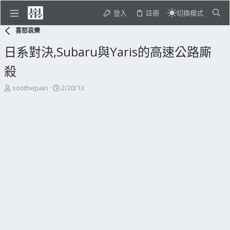
登入
註冊
切換模式
喜怒哀樂
日系對決,Subaru與Yaris的高速公路廝
殺
主
開
soothepain
2/20/13
題
始
發
日
起
期
人