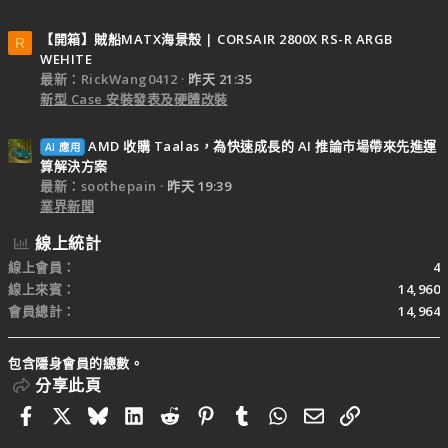
【開箱】賊船MATX海景殼 | CORSAIR 2800X RS-R ARGB
R
WEHITE
最新：RickWang0412
昨天 21:35
新型 Case 安裝發表及硬體改裝
AMD 收購 Taalas，為快速成長的 AI 推論市場帶來先進運
AI 應用
算解決方案
最新：soothepain
昨天 19:39
業界新聞
線上統計
線上會員
4
線上來賓
14,960
會員總計
14,964
包含隱身會員的總數。
分享此頁
Facebook
X
Bluesky
LinkedIn
Reddit
Pinterest
Tumblr
WhatsApp
電子郵件
連結