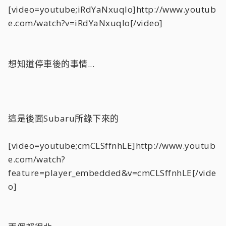
[video=youtube;iRdYaNxuqIo]http://www.youtub
e.com/watch?v=iRdYaNxuqIo[/video]
想知道停車後的事情...
這是後面Subaru所錄下來的
[video=youtube;cmCLSffnhLE]http://www.youtub
e.com/watch?
feature=player_embedded&v=cmCLSffnhLE[/vide
o]