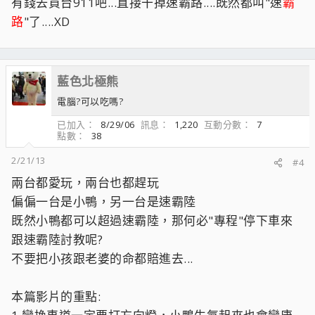
有錢去買台911吧...直接干掉速霸路....既然都叫"速
霸
路
"了....XD
藍色北極熊
電腦?可以吃嗎?
已加入
8/29/06
訊息
1,220
互動分數
7
點數
38
2/21/13
#4
兩台都愛玩，兩台也都趕玩
偏偏一台是小鴨，另一台是速霸陸
既然小鴨都可以超過速霸陸，那何必"專程"停下車來
跟速霸陸討教呢?
不要把小孩跟老婆的命都賠進去...
本篇影片的重點: