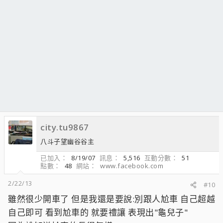
city.tu9867
八斗子望幽谷谷主
已加入
8/19/07
訊息
5,516
互動分數
51
點數
48
網站
www.facebook.com
2/22/13
#10
雖然很少開車了 但是我還是要說:別跟人尬車 自己超越
自己即可 看到尬車的 就要禮讓 表現出"龜兒子"