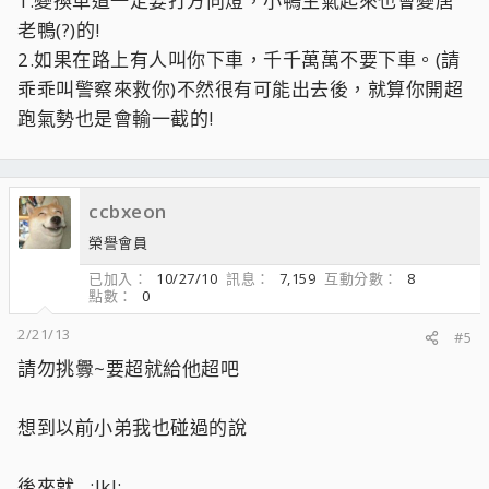
1.變換車道一定要打方向燈，小鴨生氣起來也會變唐
老鴨(?)的!
2.如果在路上有人叫你下車，千千萬萬不要下車。(請
乖乖叫警察來救你)不然很有可能出去後，就算你開超
跑氣勢也是會輸一截的!
ccbxeon
榮譽會員
已加入
10/27/10
訊息
7,159
互動分數
8
點數
0
2/21/13
#5
請勿挑釁~要超就給他超吧
想到以前小弟我也碰過的說
後來就...:lkl: