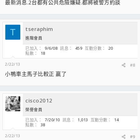
最新消息.2台都有公共危險嫌疑.都將被警方約談
tseraphim
T
進階會員
已加入
9/6/08
訊息
459
互動分數
20
點數
18
2/22/13
#8
小鴨車主馬子比較正 贏了
cisco2012
榮譽會員
已加入
7/20/10
訊息
1,013
互動分數
14
點數
38
2/22/13
#9