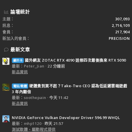
論壇統計
主題
307,093
訊息
2,716,109
會員
217,904
新加入的會員
PRECISION
最新文章
國外網友 ZOTAC RTX 4090 送修四次最後換來 RTX 5090
顯示卡
最新：Peter_Jian
22 分鐘前
新品資訊
硬體貴到買不起？Take-Two CEO 認為低延遲雲端遊戲
電玩/軟體
3 年內翻倍
最新：soothepain
今天 11:42
新品資訊
NVIDIA GeForce Vulkan Developer Driver 596.99 WHQL
最新：mhp1120
昨天 21:57
測試軟體、驅動程式提供