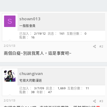
shown013
S
一般般會員
已加入
2/19/12
訊息
161
互動分數
0
點數
16
2/21/13
#2
兩個白癡~別說我罵人，這是事實吧~
chuangivan
宅很大的動漫迷
已加入
3/7/09
訊息
1,669
互動分數
11
點數
38
年齡
47
2/21/13
#3