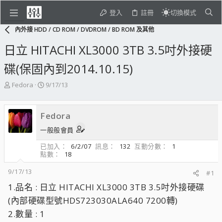
登入
註冊
切換模式
內外接 HDD / CD ROM / DVDROM / BD ROM 及其他
日立 HITACHI XL3000 3TB 3.5吋外接硬
碟(保固內到2014.10.15)
主
開
Fedora
9/17/13
題
始
發
日
起
期
Fedora
人
一般般會員
已加入
6/2/07
訊息
132
互動分數
1
點數
18
9/17/13
#1
1.品名 : 日立 HITACHI XL3000 3TB 3.5吋外接硬碟
(內部硬碟型號HDS723030ALA640 7200轉)
2.數量 : 1