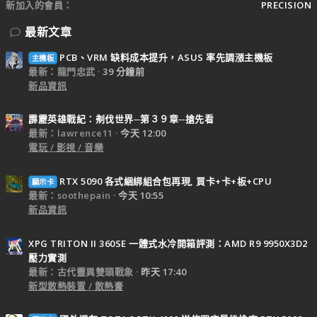
新加入的會員
PRECISION
最新文章
PCB、VRM 缺料成本提升，ASUS 率先調漲主機板
主機板
最新：龍門忠武
39 分鐘前
新品資訊
霹靂英雄戰紀：刜伐世界─第３９章─搶先看
最新：lawrence11
今天 12:00
電玩 / 影視 / 音樂
RTX 5090 各式綑綁組合包再現, 買卡+卡+板+CPU
顯示卡
最新：soothepain
今天 10:55
新品資訊
XPG TRITON II 360SE 一體式水冷開箱評測：AMD R9 9950X3D2
壓力實測
最新：古代靈異雙頭戰象
昨天 17:40
新型散熱裝置 / 散熱膏