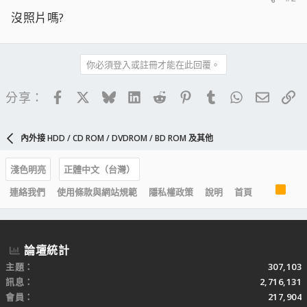
沒照片嗎?
你必須登入或註冊才能在此回覆。
Facebook
X
Bluesky
LinkedIn
Reddit
Pinterest
Tumblr
WhatsApp
電子郵
連
分享：
內外接 HDD / CD ROM / DVDROM / BD ROM 及其他
淺色明亮
正體中文（台灣）
R
連絡我們
使用條款與網站規範
隱私權政策
說明
首頁
S
S
論壇統計
主題
307,103
訊息
2,716,131
會員
217,904