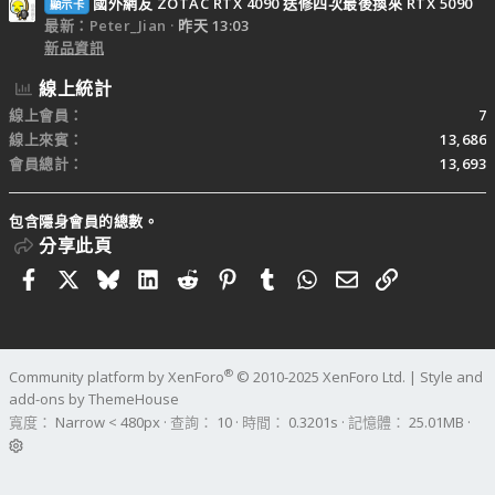
國外網友 ZOTAC RTX 4090 送修四次最後換來 RTX 5090
顯示卡
最新：Peter_Jian
昨天 13:03
新品資訊
線上統計
線上會員
7
線上來賓
13,686
會員總計
13,693
包含隱身會員的總數。
分享此頁
Facebook
X
Bluesky
LinkedIn
Reddit
Pinterest
Tumblr
WhatsApp
電子郵件
連結
®
Community platform by XenForo
© 2010-2025 XenForo Ltd.
|
Style and
add-ons by ThemeHouse
寬度
查詢
10
時間
0.3201s
記憶體
25.01MB