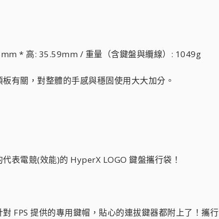
.38mm * 高: 35.59mm / 重量（含鍵盤與纜線）: 1049g
頂板有關，對整體的手感與穩固使用大大加分。
電競(效能)的 HyperX LOGO 鍵盤攜行袋！
對 FPS 提供的專用鍵帽，貼心的連拔鍵器都附上了！攜