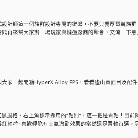
設計師這一個族群設計專屬的鍵盤，不要只獨厚電競族群 ^
熊再來幫大家辦一場玩家與鍵盤廠商的聚會，交流一下意見 
一起開箱HyperX Alloy FPS，看看廬山真面目及
erX的紅黑風格，右上角標示採用的”軸別”，這一把是青軸
與紅軸啦~喜歡輕脆有士氣激勵效果的當然還是青軸首選。