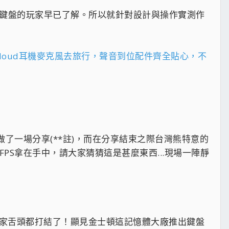
式鍵盤的玩家早已了解。所以就針對設計與操作實測作
rX Cloud耳機麥克風去旅行，聲音到位配件齊全貼心，不
做了一場分享(**註)，而在分享結束之際台灣熊特意的
loy FPS拿在手中，請大家猜猜這是甚麼東西...現場一陣靜
.大家舌頭都打結了！顯見金士頓這記憶體大廠推出鍵盤