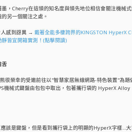
墨，Cherry在這領的知名度與領先地位相信會關注機械
盤的另一個關注之處。
令人感到訝異 →
戴著全能多棲跨界的KINGSTON Hype
靜皆宜開箱實測！(點擊閱讀)
結舌
灣熊很榮幸的受邀前往以"智慧家居無線網路-特色裝置"為題
y FPS機械式鍵盤由包包中取出，包著攜行袋的 HyperX Al
應該是鍵盤，但是看到攜行袋上的明顯的HyperX字樣..