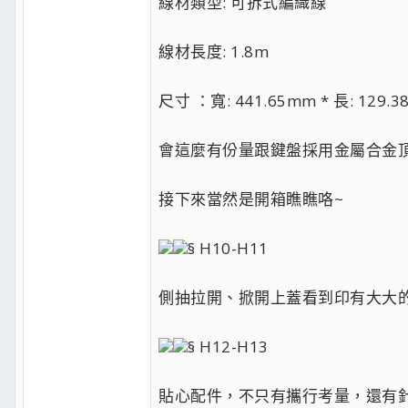
線材類型: 可拆式編織線
線材長度: 1.8m
尺寸 ：寬: 441.65mm * 長: 129
會這麼有份量跟鍵盤採用金屬合金
接下來當然是開箱瞧瞧咯~
§ H10-H11
側抽拉開、掀開上蓋看到印有大大的代表
§ H12-H13
貼心配件，不只有攜行考量，還有針