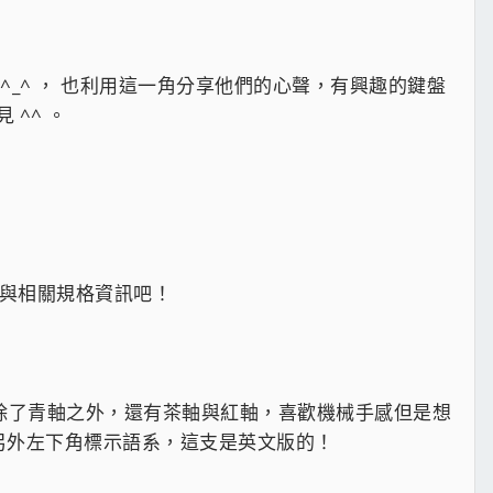
_^ ， 也利用這一角分享他們的心聲，有興趣的鍵盤
^^ 。
配件與相關規格資訊吧！
！目前除了青軸之外，還有茶軸與紅軸，喜歡機械手感但是想
另外左下角標示語系，這支是英文版的！