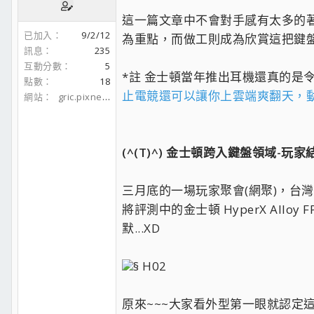
這一篇文章中不會對手感有太多的著
已加入
9/2/12
為重點，而做工則成為欣賞這把鍵
訊息
235
互動分數
5
*註 金士頓當年推出耳機還真的是
點數
18
止電競還可以讓你上雲端爽翻天，動
網站
gric.pixnet.net
(^(T)^) 金士頓跨入鍵盤領域-玩家
三月底的一場玩家聚會(網聚)，台
將評測中的金士頓 HyperX Allo
默...XD
§ H02
原來~~~大家看外型第一眼就認定這