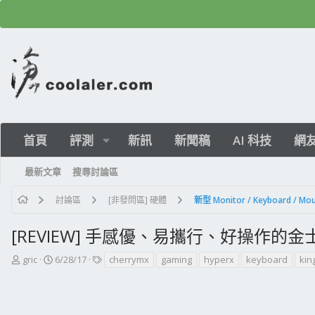
首頁
評測
新訊
新聞稿
AI 科技
網
最新文章
搜尋討論區
討論區
[非發問區] 硬體
新型 Monitor / Keyboard /
[REVIEW] 手感優、易攜行、好操作的金士頓
主
開
標
gric
6/28/17
cherrymx
gaming
hyperx
keyboard
kin
題
始
籤
發
日
起
期
人