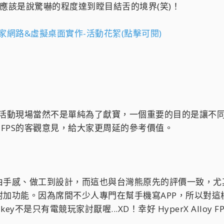
應該是說驚嚇的程度達到瞠目結舌的境界(笑)！
智慧居家網路&虛擬桌面實作-活動花絮(點擊可閱)
FPS帶到活動現場當然不是單純為了獻寶，一個重要的目的是讓不同領域
loy FPS的客觀意見，給大家更周延的參考價值。
由手感、做工到設計，而這也與台灣熊原先的評價一致，尤
附加功能。因為席間不少人專門在幫手機寫APP，所以對
 key不是只有電競玩家討厭喔...XD！幸好 HyperX Alloy F