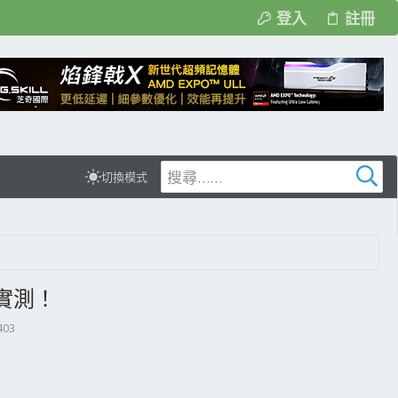
登入
註冊
切換模式
箱實測！
03