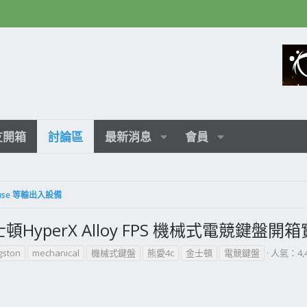
友開箱
討論區
最新消息
會員
 Mouse 等輸出入設備
HyperX Alloy FPS 機械式電競鍵盤開
gston
mechanical
機械式鍵盤
熊愛4c
金士頓
電競鍵盤
人氣：4,4