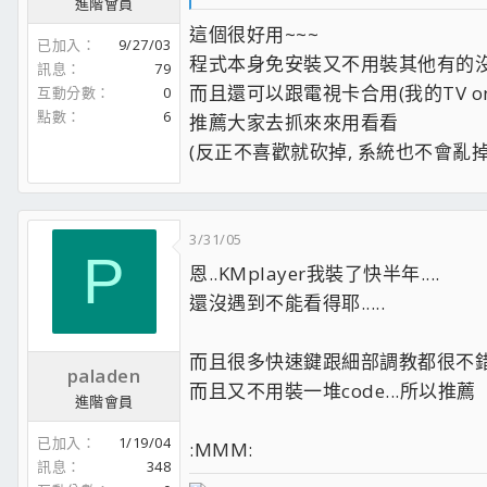
進階會員
這個很好用~~~
已加入
9/27/03
程式本身免安裝又不用裝其他有的沒的
訊息
79
而且還可以跟電視卡合用(我的TV o
互動分數
0
點數
6
推薦大家去抓來來用看看
(反正不喜歡就砍掉, 系統也不會亂掉
3/31/05
P
恩..KMplayer我裝了快半年....
還沒遇到不能看得耶.....
而且很多快速鍵跟細部調教都很不錯...
paladen
而且又不用裝一堆code...所以推薦
進階會員
已加入
1/19/04
:MMM:
訊息
348