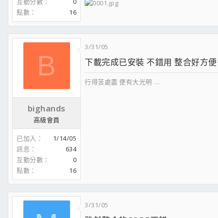
互動分數
0
點數
16
3/31/05
B
下載完成已安裝 不錯用 整合好方
行得苦處盡 便有大光明 ....
bighands
高級會員
已加入
1/14/05
訊息
634
互動分數
0
點數
16
3/31/05