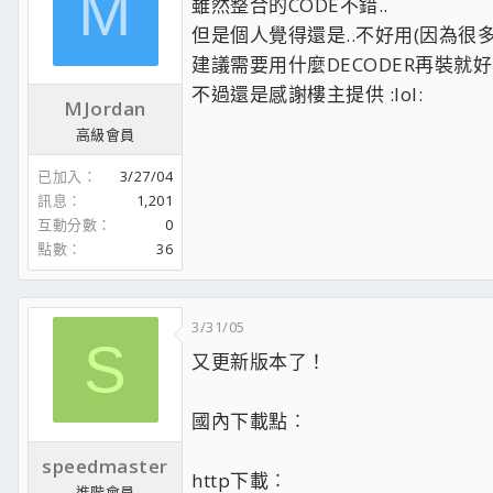
M
雖然整合的CODE不錯..
但是個人覺得還是..不好用(因為很
建議需要用什麼DECODER再裝就好.
不過還是感謝樓主提供 :lol:
MJordan
高級會員
已加入
3/27/04
訊息
1,201
互動分數
0
點數
36
3/31/05
S
又更新版本了！
國內下載點︰
speedmaster
http下載︰
進階會員