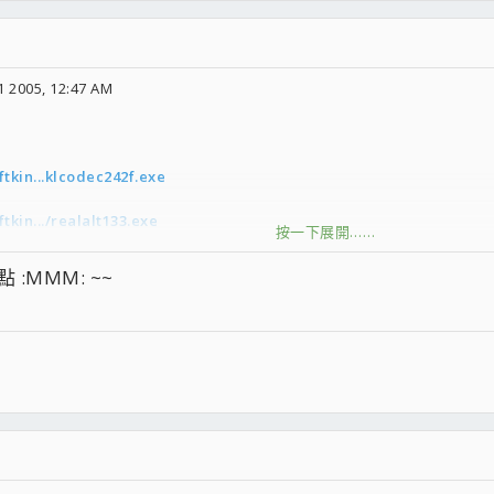
 2005, 12:47 AM
ftkin...klcodec242f.exe
tkin.../realalt133.exe
按一下展開……
tkin...ktimealt143.exe
:MMM: ~~