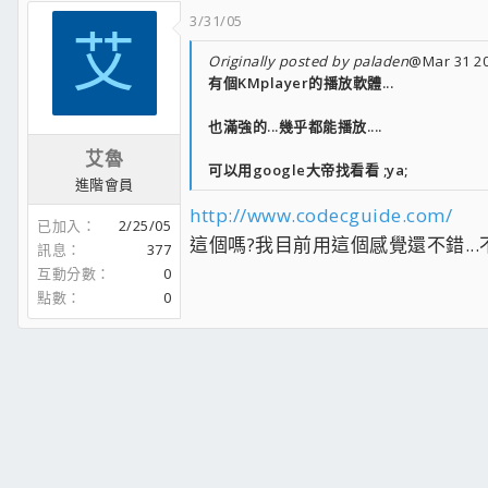
3/31/05
艾
Originally posted by paladen
@Mar 31 20
有個KMplayer的播放軟體...
也滿強的...幾乎都能播放....
艾魯
可以用google大帝找看看 ;ya;
進階會員
http://www.codecguide.com/
已加入
2/25/05
這個嗎?我目前用這個感覺還不錯...不
訊息
377
互動分數
0
點數
0