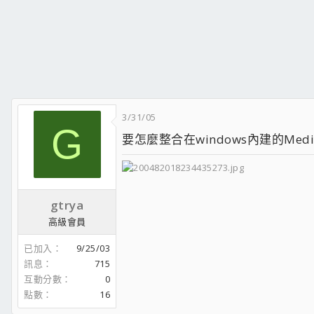
3/31/05
G
要怎麼整合在windows內建的Media
gtrya
高級會員
已加入
9/25/03
訊息
715
互動分數
0
點數
16