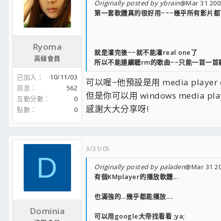
Originally posted by ybrain
@Mar 31 200
第一套軟體真的很好用~~~幾乎所有影片
Ryoma
就是灌完後~~就不能灌real one了
高級會員
所以不能連續聽rm的歌曲~~只能一首一首聽..
已加入
10/11/03
可以喔~他預設是用 media player cl
訊息
562
但是你可以用 windows media pla
互動分數
0
感謝大大分享呀!
點數
0
3/31/05
D
Originally posted by paladen
@Mar 31 20
有個KMplayer的播放軟體...
也滿強的...幾乎都能播放....
Dominia
可以用google大帝找看看 ;ya;