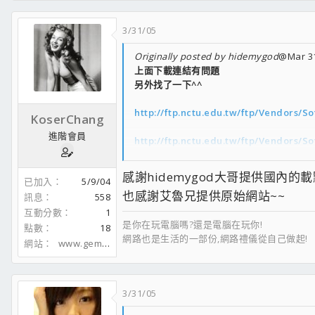
3/31/05
Originally posted by hidemygod
@Mar 31
上面下載連結有問題
另外找了一下^^
http://ftp.nctu.edu.tw/ftp/Vendors/So
KoserChang
進階會員
http://ftp.nctu.edu.tw/ftp/Vendors/Sof
http://ftp.nctu.edu.tw/ftp/Vendors/Sof
感謝hidemygod大哥提供國內的載點 
已加入
5/9/04
也感謝艾魯兄提供原始網站~~
訊息
558
互動分數
1
是你在玩電腦嗎?還是電腦在玩你!
點數
18
網路也是生活的一部份,網路禮儀從自己做起!
網站
www.gembbs.com
3/31/05