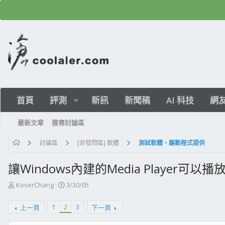
首頁
評測
新訊
新聞稿
AI 科技
網
最新文章
搜尋討論區
討論區
[非發問區] 軟體
測試軟體、驅動程式提供
讓Windows內建的Media Player可
主
開
KoserChang
3/30/05
題
始
發
日
1
2
3
上一頁
下一頁
起
期
人