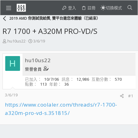
登入
註冊
切換模式
2019 AMD 你測試我給獎, 雙平台邀您來體驗（已結束）
R7 1700 + A320M PRO-VD/S
主
開
hu10us22
3/6/19
題
始
發
日
起
期
hu10us22
H
人
榮譽會員
已加入
10/7/06
訊息
12,986
互動分數
570
點數
113
年齡
36
3/6/19
#1
https://www.coolaler.com/threads/r7-1700-
a320m-pro-vd-s.351815/