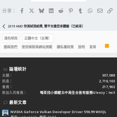
Facebook
X
Bluesky
LinkedIn
Reddit
Pinterest
Tumblr
WhatsApp
電子郵
連
分享：
2019 AMD 你測試我給獎, 雙平台邀您來體驗（已結束）
淺色明亮
正體中文（台灣）
R
連絡我們
使用條款與網站規範
隱私權政策
說明
首頁
S
S
論壇統計
主題
307,088
訊息
2,716,103
會員
217,902
新加入的會員
喝茶找小錦鯉北中南全台皆有服務Gleezy：tw3
最新文章
NVIDIA GeForce Vulkan Developer Driver 596.99 WHQL
最新：mhp1120
昨天 21:57