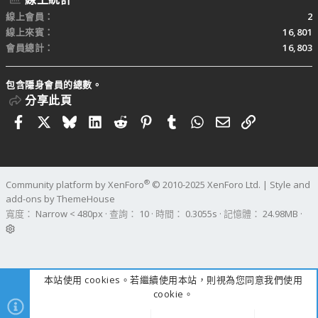
線上會員
2
線上來賓
16,801
會員總計
16,803
包含隱身會員的總數。
分享此頁
Facebook
X
Bluesky
LinkedIn
Reddit
Pinterest
Tumblr
WhatsApp
電子郵件
連結
®
Community platform by XenForo
© 2010-2025 XenForo Ltd.
|
Style and
add-ons by ThemeHouse
寬度
查詢
10
時間
0.3055s
記憶體
24.98MB
本站使用 cookies。若繼續使用本站，則視為您同意我們使用
cookie。