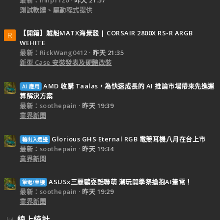
測試軟體、驅動程式提供
【開箱】賊船MATX海景殼 | CORSAIR 2800X RS-R ARGB
R
WEHITE
最新：RickWang0412
昨天 21:35
新型 Case 安裝發表及硬體改裝
AMD 收購 Taalas，為快速成長的 AI 推論市場帶來先進運
AI 應用
算解決方案
最新：soothepain
昨天 19:39
業界新聞
Glorious GHS Eternal RGB 電競耳機八月在台上市
輸出入週邊
最新：soothepain
昨天 19:34
業界新聞
ASUSx三麗鷗耍酷聯萌 潮玩開學祭搶抱AI筆電！
筆電/桌機
最新：soothepain
昨天 19:29
業界新聞
線上統計