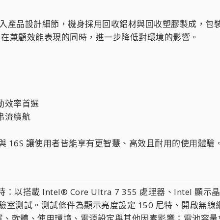
 將永續理念融入產品設計細節，機身採用回收鋁材與回收塑膠製成，包
ate+ 標章，在兼顧效能表現的同時，進一步降低對環境的影響。
動效率首選
串流續航
4S 與 16S 讓使用者皆能享有更智慧、高效且耐用的使用體驗
搭載 Intel® Core Ultra 7 355 處理器、Intel 顯示
 Dell 實驗室測試。測試條件為顯示亮度設定 150 尼特、開
置、軟體、使用環境、電源設定與其他因素影響；電池容量