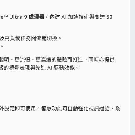
ore™ Ultra 9 處理器
，內建 AI 加速技術與高達
50
具及高負載任務間流暢切換。
。
聰明、更流暢、更高速的體驗而打造。同時亦提供
級的視覺表現與先進 AI 驅動效能。
須依賴雲端或額外設定即可使用。智慧功能可自動強化視訊通話、系