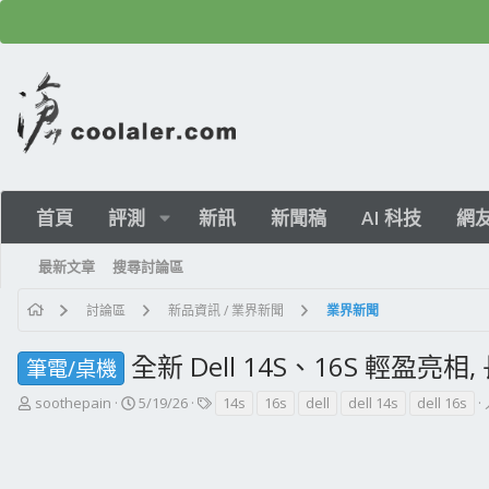
首頁
評測
新訊
新聞稿
AI 科技
網
最新文章
搜尋討論區
討論區
新品資訊 / 業界新聞
業界新聞
全新 Dell 14S、16S 輕盈
筆電/桌機
主
開
標
soothepain
5/19/26
14s
16s
dell
dell 14s
dell 16s
題
始
籤
發
日
起
期
人