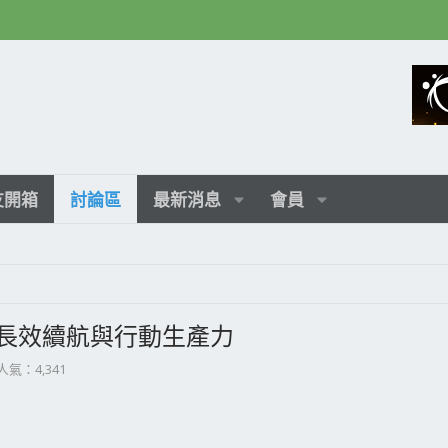
友開箱
討論區
最新消息
會員
亮相, 長效續航與行動生產力
人氣：4,341