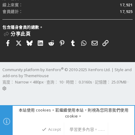
線上來賓
17,921
會員總計
17,925
包含隱身會員的總數。
分享此頁
Facebook
X
Bluesky
LinkedIn
Reddit
Pinterest
Tumblr
WhatsApp
電子郵件
連結
®
Community platform by XenForo
© 2010-2025 XenForo Ltd.
|
Style and
add-ons by ThemeHouse
寬度
查詢
10
時間
0.3160s
記憶體
25.07MB
本站使用 cookies。若繼續使用本站，則視為您同意我們使用
cookie。
Accept
學習更多內容。……
上方
下方