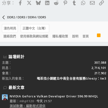
Facebook
X
Bluesky
LinkedIn
Reddit
Pinterest
Tumblr
WhatsApp
電子郵
連
分享：
DDR2 / DDR3 / DDR4 / DDR5
淺色明亮
正體中文（台灣）
R
連絡我們
使用條款與網站規範
隱私權政策
說明
首頁
S
S
論壇統計
主題
307,088
訊息
2,716,101
會員
217,902
新加入的會員
喝茶找小錦鯉北中南全台皆有服務Gleezy：tw3
最新文章
NVIDIA GeForce Vulkan Developer Driver 596.99 WHQL
最新：mhp1120
今天 21:57
測試軟體、驅動程式提供