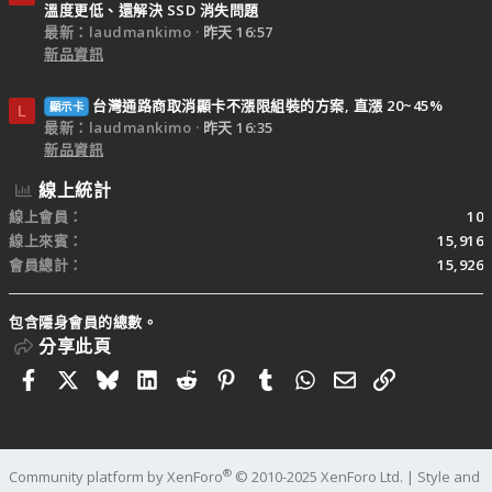
溫度更低、還解決 SSD 消失問題
最新：laudmankimo
昨天 16:57
新品資訊
台灣通路商取消顯卡不漲限組裝的方案, 直漲 20~45%
顯示卡
L
最新：laudmankimo
昨天 16:35
新品資訊
線上統計
線上會員
10
線上來賓
15,916
會員總計
15,926
包含隱身會員的總數。
分享此頁
Facebook
X
Bluesky
LinkedIn
Reddit
Pinterest
Tumblr
WhatsApp
電子郵件
連結
®
Community platform by XenForo
© 2010-2025 XenForo Ltd.
|
Style and