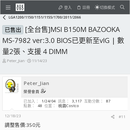
登入
註冊
切換模式
LGA1200/1150/1151/1155/1700/2011/2066
[全台售]MSI B150M BAZOOKA
已售出
MS-7982 ver:3.0 BIOS已更新至vIG | 數
量2張、支援 4 DIMM
主
開
Peter_Jian
11/14/23
題
始
發
日
起
期
Peter_Jian
人
榮譽會員
已加入
1/24/04
訊息
3,117
互動分數
87
點數
48
位置
桃園Costco
12/18/23
#11
調整售價:350元