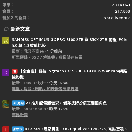
訊息
2,716,040
會員
217,898
新加入的會員
socoliveootv
最新文章
SANDISK OPTIMUS GX PRO 8100 2TB 與 850X 2TB 開箱, PCIe
我
5.0 與 4.0 效能比較
最新：我又不乱来
1 分鐘前
新型硬碟 / SSD / 燒錄機 / 各種儲存裝置
【全台售】羅技Logitech C615 Full HD1080p Webcam網路
售
D
攝影機
最新：Day_knight
今天 07:40
鍵盤 / 滑鼠 / 喇叭 / 印表機等外接周邊
AI 推升記憶體需求，儲存技術扮演更關鍵角色
AI 應用
最新：soothepain
昨天 17:20
業界新聞
RTX 5090 玩家實測 ROG Equalizer 12V-2x6, 電壓更穩、
顯示卡
L