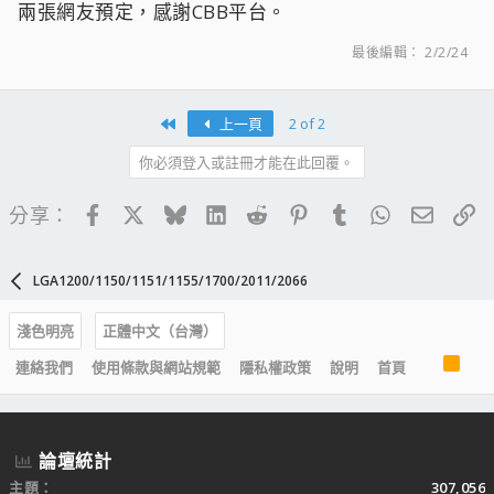
兩張網友預定，感謝CBB平台。
最後編輯：
2/2/24
First
上一頁
2 of 2
你必須登入或註冊才能在此回覆。
Facebook
X
Bluesky
LinkedIn
Reddit
Pinterest
Tumblr
WhatsApp
電子郵
連
分享：
LGA1200/1150/1151/1155/1700/2011/2066
淺色明亮
正體中文（台灣）
R
連絡我們
使用條款與網站規範
隱私權政策
說明
首頁
S
S
論壇統計
主題
307,056