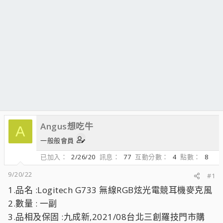
Angus想吃牛
A
一般般會員
已加入
2/26/20
訊息
77
互動分數
4
點數
8
9/20/22
#1
1.品名 :Logitech G733 無線RGB炫光電競耳機麥克風
2.數量 : 一副
3.品相及保固 :九成新,2021/08台北三創羅技門市購