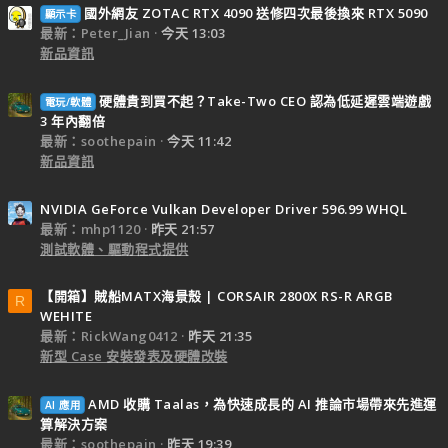
國外網友 ZOTAC RTX 4090 送修四次最後換來 RTX 5090
顯示卡
最新：Peter_Jian
今天 13:03
新品資訊
硬體貴到買不起？Take-Two CEO 認為低延遲雲端遊戲
電玩/軟體
3 年內翻倍
最新：soothepain
今天 11:42
新品資訊
NVIDIA GeForce Vulkan Developer Driver 596.99 WHQL
最新：mhp1120
昨天 21:57
測試軟體、驅動程式提供
【開箱】賊船MATX海景殼 | CORSAIR 2800X RS-R ARGB
R
WEHITE
最新：RickWang0412
昨天 21:35
新型 Case 安裝發表及硬體改裝
AMD 收購 Taalas，為快速成長的 AI 推論市場帶來先進運
AI 應用
算解決方案
最新：soothepain
昨天 19:39