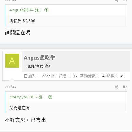
Angus想吃牛 說：
降價售 $2,500
請問還在嗎
Angus想吃牛
A
一般般會員
已加入
2/26/20
訊息
77
互動分數
4
點數
8
7/7/23
#4
chengyou1012 說：
請問還在嗎
不好意思，已售出