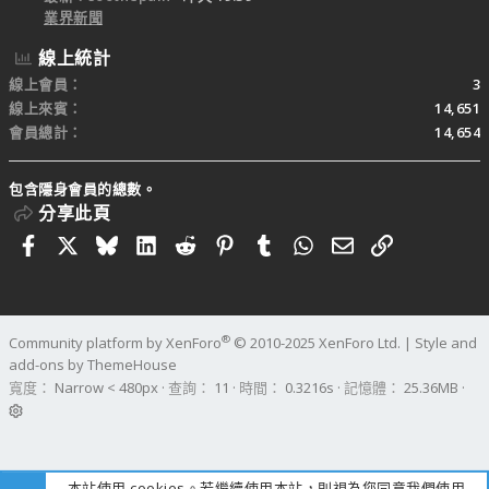
業界新聞
線上統計
線上會員
3
線上來賓
14,651
會員總計
14,654
包含隱身會員的總數。
分享此頁
Facebook
X
Bluesky
LinkedIn
Reddit
Pinterest
Tumblr
WhatsApp
電子郵件
連結
®
Community platform by XenForo
© 2010-2025 XenForo Ltd.
|
Style and
add-ons by ThemeHouse
寬度
查詢
11
時間
0.3216s
記憶體
25.36MB
本站使用 cookies。若繼續使用本站，則視為您同意我們使用