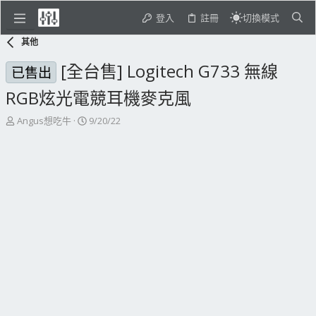
登入
註冊
切換模式
其他
[全台售] Logitech G733 無線
已售出
RGB炫光電競耳機麥克風
主
開
Angus想吃牛
9/20/22
題
始
發
日
起
期
人