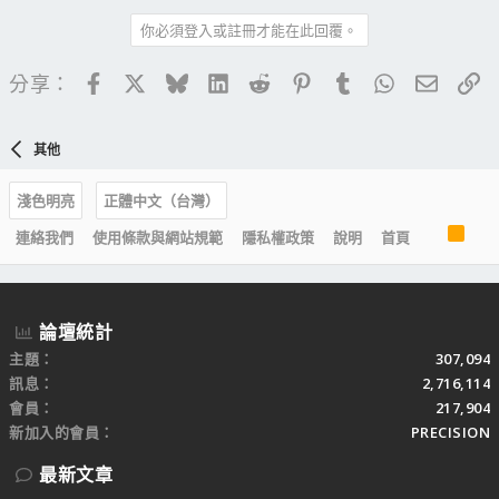
你必須登入或註冊才能在此回覆。
Facebook
X
Bluesky
LinkedIn
Reddit
Pinterest
Tumblr
WhatsApp
電子郵
連
分享：
其他
淺色明亮
正體中文（台灣）
R
連絡我們
使用條款與網站規範
隱私權政策
說明
首頁
S
S
論壇統計
主題
307,094
訊息
2,716,114
會員
217,904
新加入的會員
PRECISION
最新文章