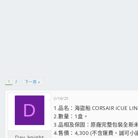
1
2
下一頁
2/16/25
D
1.品名：海盜船 CORSAIR iCUE LI
2.數量：1盒。
3.品相及保固：原廠完整包裝全新
4.售價：4,300 (不含運費，誠可小
Day_knight