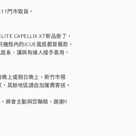
-11門市取貨。
ITE CAPELLIX XT新品掛了，
前機殼內的iCUE風扇都是舊款，
NK風扇系，讓與有緣人接手善用。
日晚上或假日晚上，新竹市限
家，其餘地區請自加運費寄送。
話，將會主動與您聯絡，謝謝!!