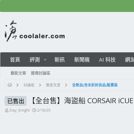
首頁
評測
新訊
新聞稿
AI 科技
網
最新文章
搜尋討論區
討論區
敗家天堂
全新品(含未拆封良品)販賣區
【全台售】海盜船 CORSAIR iCUE L
已售出
主
開
Day_knight
2/16/25
題
始
發
日
起
期
人