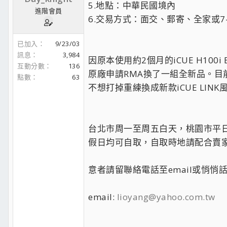
5.地點：中華民國境內
進階會員
6.交易方式：面交、郵寄、全家或7
已加入
9/23/03
訊息
3,984
因原本使用約2個月的iCUE H100i EL
互動分數
136
原廠申請RMA換了一組全新品。目
點數
63
不想打掉重練換成新款iCUE LI
台北市周一至周五白天，桃園市平
假日均可自取，自取時地請配合賣
意者請留聯絡電話至email或悄悄
email:
lioyang@yahoo.com.tw