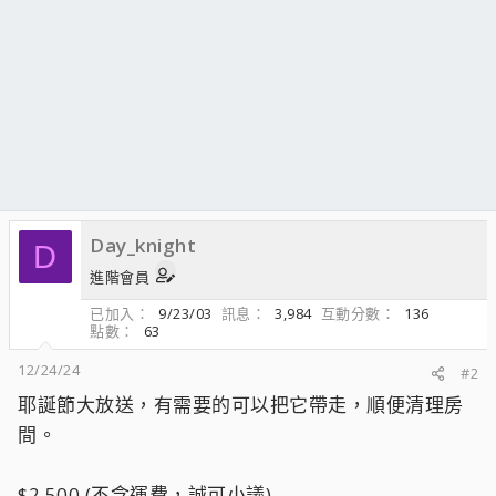
Day_knight
D
進階會員
已加入
9/23/03
訊息
3,984
互動分數
136
點數
63
12/24/24
#2
耶誕節大放送，有需要的可以把它帶走，順便清理房
間。
$2,500 (不含運費，誠可小議)