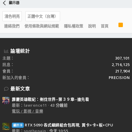
顯示器
淺色明亮
正體中文（台灣）
R
連絡我們
使用條款與網站規範
隱私權政策
說明
首頁
S
S
論壇統計
主題
307,101
訊息
2,716,125
會員
217,904
新加入的會員
PRECISION
最新文章
霹靂英雄戰紀：刜伐世界─第３９章─搶先看
最新：lawrence11
43 分鐘前
電玩 / 影視 / 音樂
RTX 5090 各式綑綁組合包再現, 買卡+卡+板+CPU
顯示卡
最新：soothepain
今天 10:55