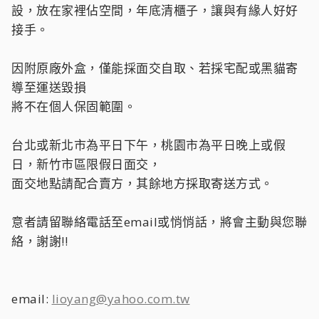
設，放在家裡佔空間，年底清櫃子，讓與有緣人好好
接手。
因附原廠外盒，僅能採面交自取、若採宅配或黑貓寄
導至運送毀損
將不在個人保固範圍。
台北或新北市為平日下午，桃園市為平日晚上或假
日，新竹市區限假日面交，
面交地點請配合賣方，其餘地方採取寄送方式。
意者請留聯絡電話至email或悄悄話，將會主動與您聯
絡，謝謝!!
email:
lioyang@yahoo.com.tw