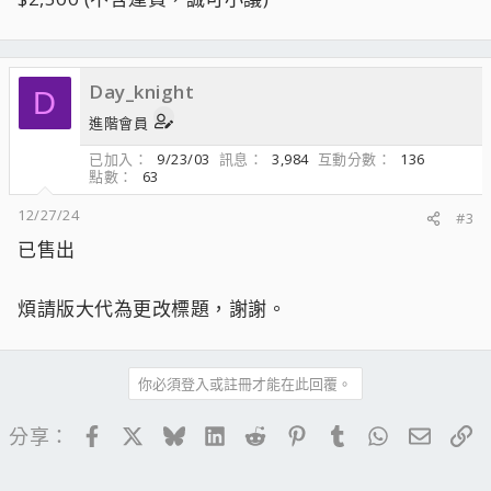
Day_knight
D
進階會員
已加入
9/23/03
訊息
3,984
互動分數
136
點數
63
12/27/24
#3
已售出
煩請版大代為更改標題，謝謝。
你必須登入或註冊才能在此回覆。
Facebook
X
Bluesky
LinkedIn
Reddit
Pinterest
Tumblr
WhatsApp
電子郵
連
分享：