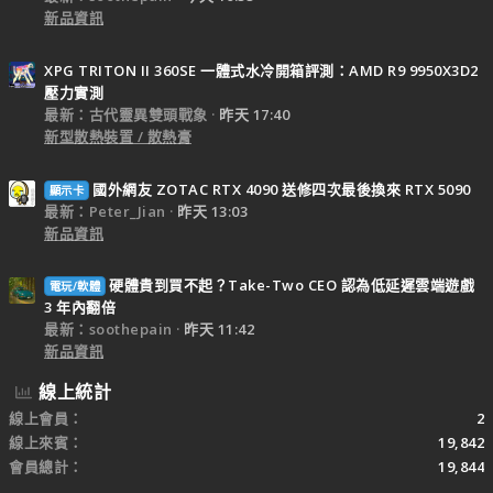
新品資訊
XPG TRITON II 360SE 一體式水冷開箱評測：AMD R9 9950X3D2
壓力實測
最新：古代靈異雙頭戰象
昨天 17:40
新型散熱裝置 / 散熱膏
國外網友 ZOTAC RTX 4090 送修四次最後換來 RTX 5090
顯示卡
最新：Peter_Jian
昨天 13:03
新品資訊
硬體貴到買不起？Take-Two CEO 認為低延遲雲端遊戲
電玩/軟體
3 年內翻倍
最新：soothepain
昨天 11:42
新品資訊
線上統計
線上會員
2
線上來賓
19,842
會員總計
19,844