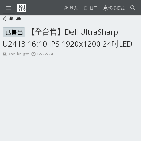
登入
註冊
切換模式
顯示器
【全台售】Dell UltraSharp
已售出
U2413 16:10 IPS 1920x1200 24吋LED
主
開
Day_knight
12/22/24
題
始
發
日
起
期
人