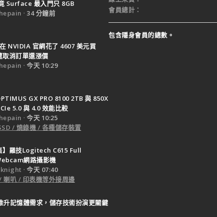
Surface 最入門只 8GB
會員總計
epain
34 分鐘前
包含隱身會員的總數。
在 NVIDIA 官網花了 4607 美元買
0 遭取消訂單還漲價
epain
今天 10:29
PTIMUS GX PRO 8100 2TB 與 850X
CIe 5.0 與 4.0 效能比較
epain
今天 10:25
SSD / 燒錄機 / 各種儲存裝置
羅技Logitech C615 Full
 Webcam網路攝影機
night
今天 07:40
 / 喇叭 / 印表機等外接周邊
I 推升記憶體需求，儲存技術扮演更關鍵