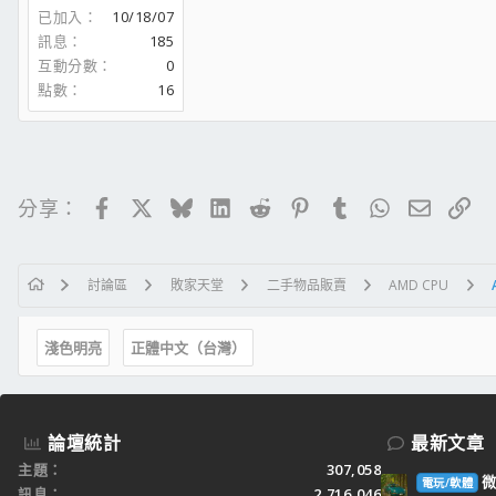
已加入
10/18/07
訊息
185
互動分數
0
點數
16
Facebook
X
Bluesky
LinkedIn
Reddit
Pinterest
Tumblr
WhatsApp
電子郵
連
分享：
討論區
敗家天堂
二手物品販賣
AMD CPU
淺色明亮
正體中文（台灣）
論壇統計
最新文章
主題
307,058
微
電玩/軟體
訊息
2,716,046