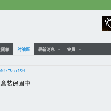
友開箱
討論區
最新消息
會員
AM4 / TR4 / sTRX4
代理盒裝保固中