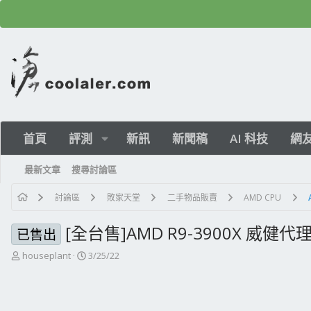
首頁
評測
新訊
新聞稿
AI 科技
網
最新文章
搜尋討論區
討論區
敗家天堂
二手物品販賣
AMD CPU
[全台售]AMD R9-3900X 威健
已售出
主
開
houseplant
3/25/22
題
始
發
日
起
期
人