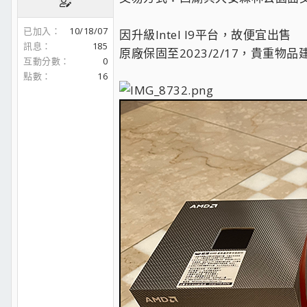
已加入
10/18/07
因升級Intel I9平台，故便宜出售
訊息
185
原廠保固至2023/2/17，貴重物品
互動分數
0
點數
16