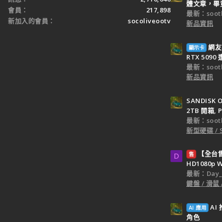
體文章，畢竟 
會員
217,898
最新：sooth
新加入的會員
socoliveootv
新品資訊
網友
顯示卡
RTX 509
最新：sooth
新品資訊
SANDISK O
2TB 開箱, P
最新：sooth
新型硬碟 / 
【全台售】
售
D
HD1080p
最新：Day_k
鍵盤 / 滑鼠
A
AI 應用
角色