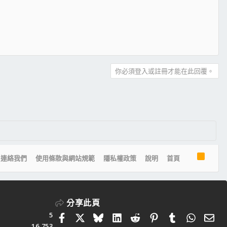
你必須登入或註冊才能在此回覆。
R
連絡我們
使用條款與網站規範
隱私權政策
說明
首頁
S
S
分享此頁
5
Facebook
X
Bluesky
LinkedIn
Reddit
Pinterest
Tumblr
Whats
電
16,753