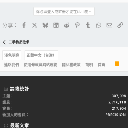
你必須登入或註冊才能在此回覆。
Facebook
X
Bluesky
LinkedIn
Reddit
Pinterest
Tumblr
WhatsApp
電子郵
連
分享：
二手物品徵求
淺色明亮
正體中文（台灣）
R
連絡我們
使用條款與網站規範
隱私權政策
說明
首頁
S
S
論壇統計
主題
307,098
訊息
2,716,118
會員
217,904
新加入的會員
PRECISION
最新文章