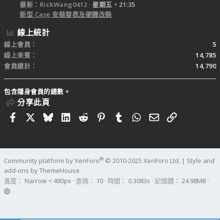
最新：RickWang0412
星期五，21:35
新型 Case 安裝發表及硬體改裝
線上統計
線上會員
5
線上來賓
14,785
會員總計
14,790
包含隱身會員的總數。
分享此頁
Facebook
X
Bluesky
LinkedIn
Reddit
Pinterest
Tumblr
WhatsApp
電子郵件
連結
®
Community platform by XenForo
© 2010-2025 XenForo Ltd.
|
Style and
add-ons by ThemeHouse
寬度
查詢
10
時間
0.3083s
記憶體
24.98MB