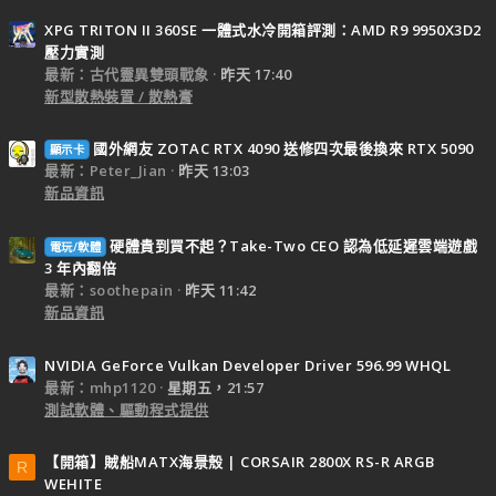
XPG TRITON II 360SE 一體式水冷開箱評測：AMD R9 9950X3D2
壓力實測
最新：古代靈異雙頭戰象
昨天 17:40
新型散熱裝置 / 散熱膏
國外網友 ZOTAC RTX 4090 送修四次最後換來 RTX 5090
顯示卡
最新：Peter_Jian
昨天 13:03
新品資訊
硬體貴到買不起？Take-Two CEO 認為低延遲雲端遊戲
電玩/軟體
3 年內翻倍
最新：soothepain
昨天 11:42
新品資訊
NVIDIA GeForce Vulkan Developer Driver 596.99 WHQL
最新：mhp1120
星期五，21:57
測試軟體、驅動程式提供
【開箱】賊船MATX海景殼 | CORSAIR 2800X RS-R ARGB
R
WEHITE