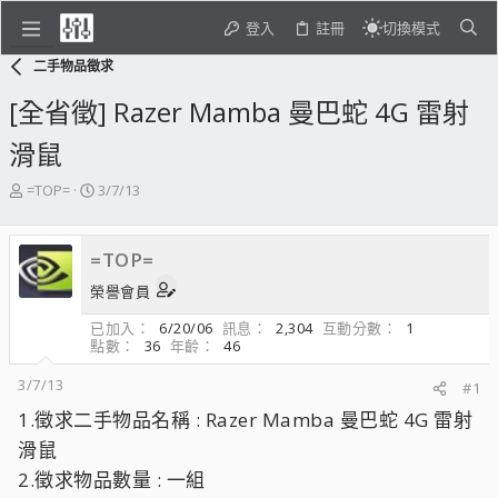
登入
註冊
切換模式
二手物品徵求
[全省徵] Razer Mamba 曼巴蛇 4G 雷射
滑鼠
主
開
=TOP=
3/7/13
題
始
發
日
起
期
=TOP=
人
榮譽會員
已加入
6/20/06
訊息
2,304
互動分數
1
點數
36
年齡
46
3/7/13
#1
1.徵求二手物品名稱 : Razer Mamba 曼巴蛇 4G 雷射
滑鼠
2.徵求物品數量 : 一組