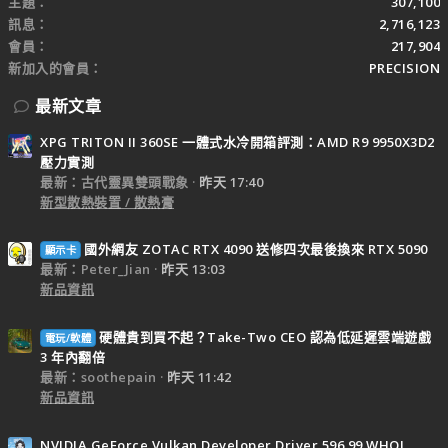
主題
307,100
訊息
2,716,123
會員
217,904
新加入的會員
PRECISION
最新文章
XPG TRITON II 360SE 一體式水冷開箱評測：AMD R9 9950X3D2
壓力實測
最新：古代靈異雙頭戰象
昨天 17:40
新型散熱裝置 / 散熱膏
國外網友 ZOTAC RTX 4090 送修四次最後換來 RTX 5090
顯示卡
最新：Peter_Jian
昨天 13:03
新品資訊
硬體貴到買不起？Take-Two CEO 認為低延遲雲端遊戲
電玩/軟體
3 年內翻倍
最新：soothepain
昨天 11:42
新品資訊
NVIDIA GeForce Vulkan Developer Driver 596.99 WHQL