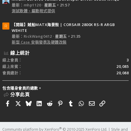
最新：mhp1120
星期五，21:57
測試軟體、驅動程式提供
【開箱】賊船MATX海景殼 | CORSAIR 2800X RS-R ARGB
R
WEHITE
最新：RickWang0412
星期五，21:35
新型 Case 安裝發表及硬體改裝
線上統計
線上會員
3
線上來賓
20,085
會員總計
20,088
包含隱身會員的總數。
分享此頁
Facebook
X
Bluesky
LinkedIn
Reddit
Pinterest
Tumblr
WhatsApp
電子郵件
連結
®
Community platform by XenForo
© 2010-2025 XenForo Ltd.
|
Style and