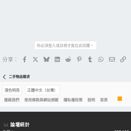
你必須登入或註冊才能在此回覆。
Facebook
X
Bluesky
LinkedIn
Reddit
Pinterest
Tumblr
WhatsApp
電子郵
連
分享：
二手物品徵求
淺色明亮
正體中文（台灣）
R
連絡我們
使用條款與網站規範
隱私權政策
說明
首頁
S
S
論壇統計