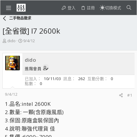
登入
註冊
切換模式
二手物品徵求
[全省徵] I7 2600k
主
開
dido
9/4/12
題
始
發
日
起
期
dido
人
進階會員
已加入
10/11/03
訊息
262
互動分數
0
點數
0
9/4/12
#1
1.品名:intel 2600K
2.數量: 一顆(含原廠風扇)
3.保固:原廠盒裝保固內
4.說明:聯強代理貨 佳
5.售價 :6000~7000