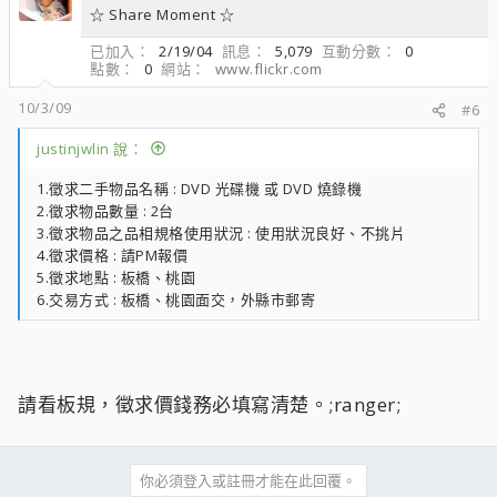
☆ Share Moment ☆
已加入
2/19/04
訊息
5,079
互動分數
0
點數
0
網站
www.flickr.com
10/3/09
#6
justinjwlin 說：
1.徵求二手物品名稱 : DVD 光碟機 或 DVD 燒錄機
2.徵求物品數量 : 2台
3.徵求物品之品相規格使用狀況 : 使用狀況良好、不挑片
4.徵求價格 : 請PM報價
5.徵求地點 : 板橋、桃園
6.交易方式 : 板橋、桃園面交，外縣市郵寄
請看板規，徵求價錢務必填寫清楚。;ranger;
你必須登入或註冊才能在此回覆。