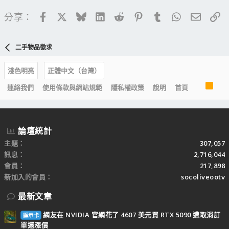
Facebook
X
Bluesky
LinkedIn
Reddit
Pinterest
Tumblr
WhatsApp
電子郵
連
分享：
二手物品徵求
淺色明亮
正體中文（台灣）
R
連絡我們
使用條款與網站規範
隱私權政策
說明
首頁
S
S
論壇統計
主題
307,057
訊息
2,716,044
會員
217,898
新加入的會員
socoliveootv
最新文章
網友在 NVIDIA 官網花了 4607 美元買 RTX 5090 遭取消訂
顯示卡
單還漲價