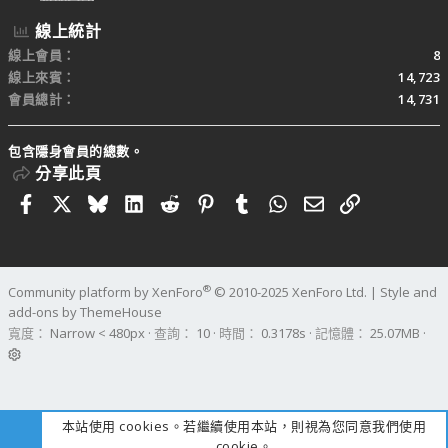
線上統計
線上會員
8
線上來賓
14,723
會員總計
14,731
包含隱身會員的總數。
分享此頁
Facebook
X
Bluesky
LinkedIn
Reddit
Pinterest
Tumblr
WhatsApp
電子郵件
連結
®
Community platform by XenForo
© 2010-2025 XenForo Ltd.
|
Style and
add-ons by ThemeHouse
寬度
查詢
10
時間
0.3178s
記憶體
25.07MB
本站使用 cookies。若繼續使用本站，則視為您同意我們使用
cookie。