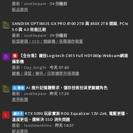
最新：soothepain
34 分鐘前
新品資訊
SANDISK OPTIMUS GX PRO 8100 2TB 與 850X 2TB 開箱, PCIe
5.0 與 4.0 效能比較
最新：soothepain
39 分鐘前
新型硬碟 / SSD / 燒錄機 / 各種儲存裝置
【全台售】羅技Logitech C615 Full HD1080p Webcam網路
售
D
攝影機
最新：Day_knight
今天 07:40
鍵盤 / 滑鼠 / 喇叭 / 印表機等外接周邊
AI 推升記憶體需求，儲存技術扮演更關鍵角色
AI 應用
最新：soothepain
昨天 17:20
業界新聞
RTX 5090 玩家實測 ROG Equalizer 12V-2x6, 電壓更穩、
顯示卡
L
溫度更低、還解決 SSD 消失問題
最新：laudmankimo
昨天 16:57
新品資訊