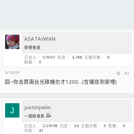
ASATAIWAN
榮譽會員
已加入
5/9/07
訊息
3,748
互動分數
0
點數
0
9/19/09
#2
囧~你去買兩台光碟機也才1200...(含運送到家哩)
justinjwlin
J
一般般會員
已加入
2/29/08
訊息
54
互動分數
0
點數
0
年齡
41