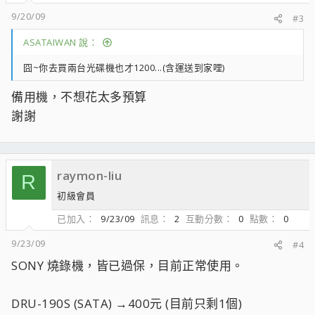
9/20/09
#3
ASATAIWAN 說：
囧~你去買兩台光碟機也才1200...(含運送到家哩)
備用機，不想花太多預算
謝謝
raymon-liu
R
初級會員
已加入
9/23/09
訊息
2
互動分數
0
點數
0
9/23/09
#4
SONY 燒錄機，皆已過保，目前正常使用。
DRU-190S (SATA) →400元 (目前只剩1個)