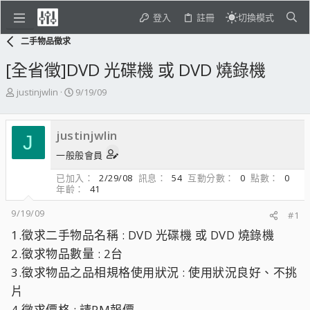
登入
註冊
切換模式
二手物品徵求
[全省徵]DVD 光碟機 或 DVD 燒錄機
主
開
justinjwlin
9/19/09
題
始
發
日
起
期
justinjwlin
J
人
一般般會員
已加入
2/29/08
訊息
54
互動分數
0
點數
0
年齡
41
9/19/09
#1
1.徵求二手物品名稱 : DVD 光碟機 或 DVD 燒錄機
2.徵求物品數量 : 2台
3.徵求物品之品相規格使用狀況 : 使用狀況良好、不挑
片
4.徵求價格 : 請PM報價