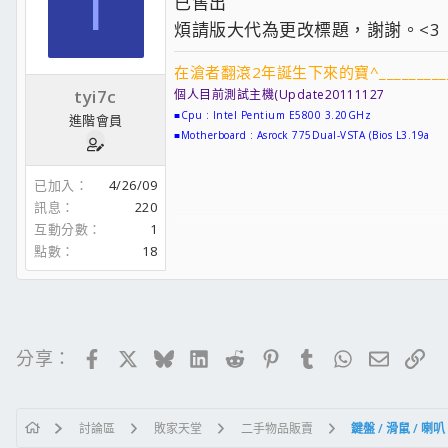
T
已售出
■Hard disk2 : IDE seagate 80GB
■Network card : Bigfoot Killer 2100 Gaming Network
煩請版大代為更改標題，謝謝。<3
■Psu : Zumax 630w 80plus 41A
■case : 棒棒糖,黑銀
在滄者翻滾2年誕生下來的寶^__________
■Monitor : Acer 17 LCD
tyi7c
個人目前測試主機(Update20111127
■Mousepad : ZOWIE SWIFT
■Cpu : Intel Pentium E5800 3.20GHz
進階會員
■Keyboard : SteelSeries 7G
■Motherboard : Asrock 775Dual-VSTA (Bios L3.19a
■Mouse : Microsoft option wheel mouse
■Memory : Gskill DDR 400 512MB x 2
閒置中
■Vga : EVGA 6800Ultra 256BIT 256 MB AGP
已加入
4/26/09
■Network card : Intel PCIE E1G42ET Server Dual
■Hard disk : SATA Seagate 250GB (system
■Cpu : Intel Pentium G6950 2.80Ghz (已轉讓
訊息
220
■Hard disk2 : IDE seagate 80GB
■Motherboard : Msi P55m-GD41 (已轉讓
互動分數
1
■Network card : VIA Compatable Fast Ethernet Adapt
■Memory : Gskill DDR3 2G x 2
點數
18
■Psu : Power hut 1000w Gold 12v 75A
■Cpu : Pentium 4 571 3.8Ghz (已轉讓
■case : NZXT Source 210 Elite 白色款
■CpuCooler : Prolimatech Armageddon末日決戰~
■Monitor : Viewsonic 19 'CRT
■Monitor : Samsung SyncMaster 2233RZ
■Headset : Plantronics DSP 500 ll
■Mouse : IntelliMouse Optical 紅光鯊
■Mousepad : SteelSeries QcK+ SK Gaming Edition
Facebook
X
Bluesky
LinkedIn
Reddit
Pinterest
Tumblr
WhatsApp
電子郵
連
分享：
■Keyboard : LeMel KB-2001-P
■Mouse : IntelliMouse Optical 1.1 MOD (x06
眾人使用機 (Update20111127
■Cpu : Intel Pentium E3400 2.60Ghz
討論區
敗家天堂
二手物品販賣
鍵盤 / 滑鼠 / 喇
■Motherboard : P5N32-SLI Premium/WiFi-AP (Bios 1