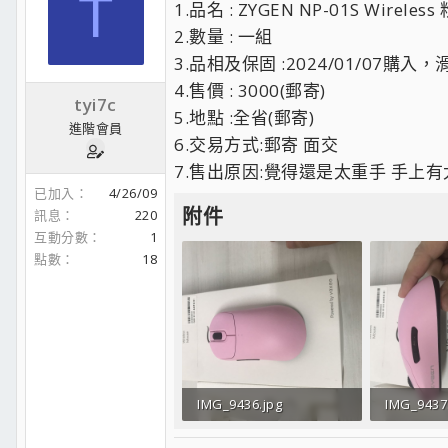
T
1.品名 : ZYGEN NP-01S Wireless
2.數量 : 一組
3.品相及保固 :2024/01/07購
4.售價 : 3000(郵寄)
tyi7c
5.地點 :全省(郵寄)
進階會員
6.交易方式:郵寄 面交
7.售出原因:覺得還是太重手 手上
已加入
4/26/09
附件
訊息
220
互動分數
1
點數
18
IMG_9436.jpg
IMG_9437
396.3 KB · 人氣： 85
322.2 KB