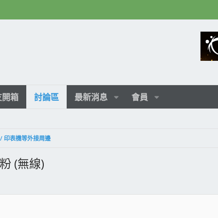
友開箱
討論區
最新消息
會員
叭 / 印表機等外接周邊
 粉 (無線)