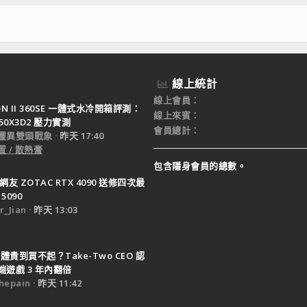
 Card
線上統計
線上會員
TON II 360SE 一體式水冷開箱評測：
線上來賓
950X3D2 壓力實測
會員總計
靈異雙頭戰象
昨天 17:40
 / 散熱膏
包含隱身會員的總數。
 Port82576晶片 (已轉讓
網友 ZOTAC RTX 4090 送修四次最
5090
_Jian
昨天 13:03
6導管散熱器~支援1366/1156
體貴到買不起？Take-Two CEO 認
遊戲 3 年內翻倍
epain
昨天 11:42