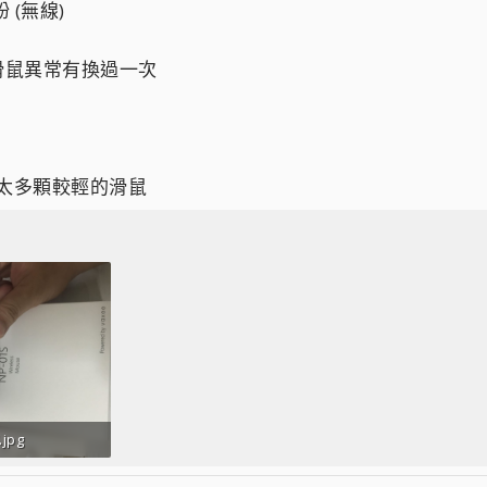
 粉 (無線)
入，滑鼠異常有換過一次
有太多顆較輕的滑鼠
.jpg
 · 人氣： 95