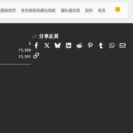
R
連絡我們
使用條款與網站規範
隱私權政策
說明
首頁
S
S
分享此頁
5
Facebook
X
Bluesky
LinkedIn
Reddit
Pinterest
Tumblr
Whats
電
15,386
連結
15,391