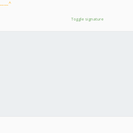
___^
Toggle signature
er Card
002