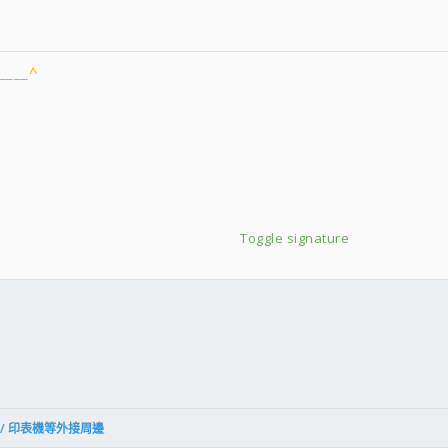
 Card
___^
 Port82576晶片 (已轉讓
er Card
Toggle signature
6導管散熱器~支援1366/1156
件
結
叭 / 印表機等外接周邊
002