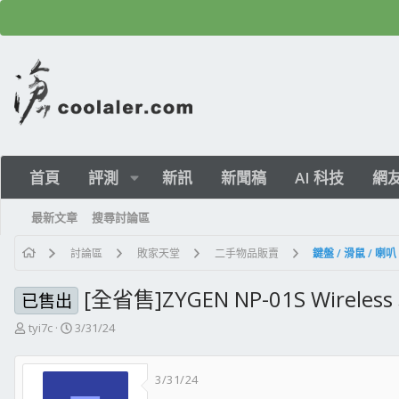
首頁
評測
新訊
新聞稿
AI 科技
網
最新文章
搜尋討論區
討論區
敗家天堂
二手物品販賣
鍵盤 / 滑鼠 / 喇
[全省售]ZYGEN NP-01S Wireless
已售出
主
開
tyi7c
3/31/24
題
始
發
日
3/31/24
起
期
人