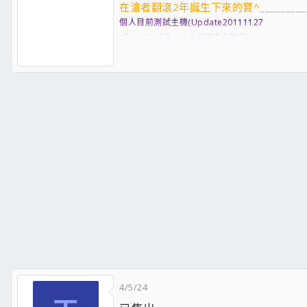
在滄者翻滾2年誕生下來的寶^__________
個人目前測試主機(Update20111127
■Cpu : Intel Pentium E5800 3.20GHz
■Motherboard : Asrock 775Dual-VSTA (Bios L3.19a
■Memory : Gskill DDR 400 512MB x 2
■Vga : EVGA 6800Ultra 256BIT 256 MB AGP
■Hard disk : SATA Seagate 250GB (system
■Hard disk2 : IDE seagate 80GB
■Network card : VIA Compatable Fast Ethernet Adapt
■Psu : Power hut 1000w Gold 12v 75A
■case : NZXT Source 210 Elite 白色款
■Monitor : Viewsonic 19 'CRT
■Headset : Plantronics DSP 500 ll
■Mousepad : SteelSeries QcK+ SK Gaming Edition
■Keyboard : LeMel KB-2001-P
■Mouse : IntelliMouse Optical 1.1 MOD (x06
眾人使用機 (Update20111127
■Cpu : Intel Pentium E3400 2.60Ghz
■Motherboard : P5N32-SLI Premium/WiFi-AP (Bios 1
■Memory : Corsair 2G x 2 Modules DDR2
■Vga : Galaxy GT220 DDR3 512MB
4/5/24
■Hard disk : ADATA SSD s592 32GB (system