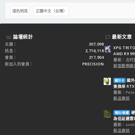
■Memory : Corsair 2G x 2 Modules DDR2
■Vga : Galaxy GT220 DDR3 512MB
淺色明亮
正體中文（台灣）
■Hard disk : ADATA SSD s592 32GB (system
■Hard disk2 : IDE seagate 80GB
■Network card : Bigfoot Killer 2100 Gaming Network
■Psu : Zumax 630w 80plus 41A
論壇統計
最新文章
■case : 棒棒糖,黑銀
主題
307,098
■Monitor : Acer 17 LCD
XPG TRI
訊息
2,716,118
■Mousepad : ZOWIE SWIFT
AMD R9 9
■Keyboard : SteelSeries 7G
會員
217,904
最新：古代
■Mouse : Microsoft option wheel mouse
新加入的會員
PRECISION
新型散熱裝置
閒置中
■Network card : Intel PCIE E1G42ET Server Dual
國外
顯示卡
■Cpu : Intel Pentium G6950 2.80Ghz (已轉讓
後換來 RTX 
■Motherboard : Msi P55m-GD41 (已轉讓
最新：Peter
■Memory : Gskill DDR3 2G x 2
新品資訊
■Cpu : Pentium 4 571 3.8Ghz (已轉讓
■CpuCooler : Prolimatech Armageddon末日決戰~
■Monitor : Samsung SyncMaster 2233RZ
硬
電玩/軟體
■Mouse : IntelliMouse Optical 紅光鯊
為低延遲雲端
最新：sooth
新品資訊